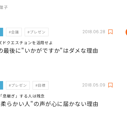
真理子
2018.06.28
フ
#会議
#プレゼン
ズドクエスチョンを活用せよ
の最後に"いかがですか"はダメな理由
2018.05.09
フ
#プレゼン
#目標
「息継ぎ」する人は残念
腰柔らかい人"の声が心に届かない理由