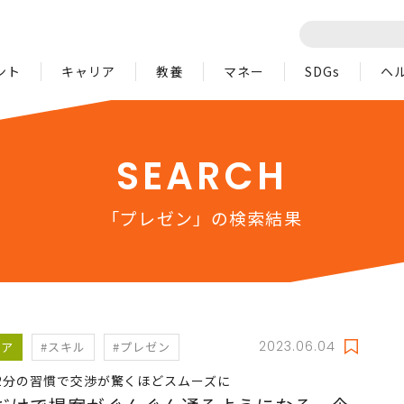
ント
キャリア
教養
マネー
SDGs
ヘ
SEARCH
「プレゼン」の検索結果
2023.06.04
リア
#スキル
#プレゼン
2分の習慣で交渉が驚くほどスムーズに