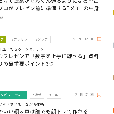
だけで提案がぐんぐん通るようになる…企
プロがプレゼン前に準備する"メモ"の中身
俊哉
2020.04.30
リア
#プレゼン
#グラフ
即座に刺さるエクセルテク
なプレゼンで「数字を上手に魅せる」資料
りの最重要ポイント3つ
2019.01.09
ス＆ビューティー
#滑舌
#口角
授すぐできる「ながら運動」
のいい顔＆声は誰でも顔トレで作れる