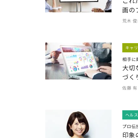
これ
画の
荒木 
キャ
相手に
大切
づく
佐藤 有
ヘル
プロ伝
印象