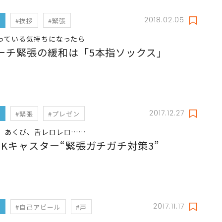
2018.02.05
フ
#挨拶
#緊張
っている気持ちになったら
ーチ緊張の緩和は「5本指ソックス」
2017.12.27
フ
#緊張
#プレゼン
、あくび、舌レロレロ……
HKキャスター“緊張ガチガチ対策3”
2017.11.17
フ
#自己アピール
#声