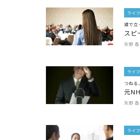
ライ
裸で立
スピ
矢野 香
ライ
つねる
元N
矢野 香
ライ