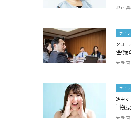
浪花 
ライ
クロー
会議
矢野 香
ライ
途中で
"物
矢野 香