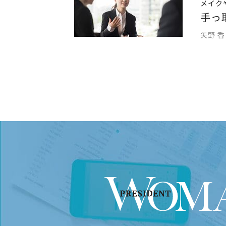
メイク
手っ
矢野 香