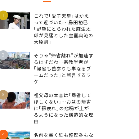
1
これで｢愛子天皇｣はかえ
って近づいた…島田裕巳
｢野望にとらわれた麻生太
郎が見落とした皇室典範の
大原則｣
2
そりゃ"帰省離れ"が加速す
るはずだわ…宗教学者が
｢帰省も墓参りも単なるブ
ームだった｣と断言するワ
ケ
3
祖父母の本音は｢帰省して
ほしくない｣…お盆の帰省
に｢孫疲れ｣の悲鳴が上が
るようになった構造的な理
由
4
名前を書く紙も整理券もな