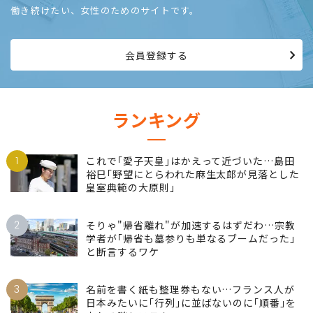
働き続けたい、女性のためのサイトです。
会員登録する
ランキング
1
これで｢愛子天皇｣はかえって近づいた…島田
裕巳｢野望にとらわれた麻生太郎が見落とした
皇室典範の大原則｣
2
そりゃ"帰省離れ"が加速するはずだわ…宗教
学者が｢帰省も墓参りも単なるブームだった｣
と断言するワケ
3
名前を書く紙も整理券もない…フランス人が
日本みたいに｢行列｣に並ばないのに｢順番｣を