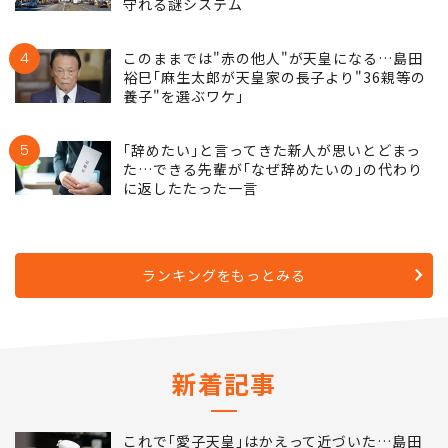
守れる謎システム
4
このままでは"赤の他人"が天皇になる…島田
裕巳｢麻生太郎が天皇家の長子より"36親等の
養子"を選ぶワケ｣
5
｢辞めたい｣と言ってきた新人が思いとどまっ
た…できる先輩が｢なぜ辞めたいの｣の代わり
に返したたった一言
ランキングをもっとみる
新着記事
これで｢愛子天皇｣はかえって近づいた…島田