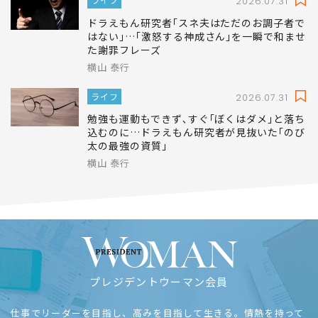
2026.07.31
ドラえもん研究者｢スネ夫はただのお調子者で
はない｣…｢激怒する神成さん｣を一瞬で和ませ
た謝罪フレーズ
横山 泰行
ライフ
2026.07.31
勉強も運動もできず､すぐ｢ぼくはダメ｣と落ち
込むのに…ドラえもん研究者が見抜いた｢のび
太の最強の資質｣
横山 泰行
プレジデントウーマン会員
仕事でリーダーを目指し、高みを目指して生きる。情熱を持って