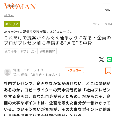
menu
コラム
キャリア
2023.06.04
たった2分の習慣で交渉が驚くほどスムーズに
これだけで提案がぐんぐん通るようになる…企画の
プロがプレゼン前に準備する"メモ"の中身
#スキル
#プレゼン
#書籍抜粋
電通 コピーライター
+フォロー
荒木 俊哉 （あらき・しゅんや）
社内プレゼンで、企画をなかなか通せない。どこに問題が
あるのか。コピーライターの荒木俊哉氏は「社内プレゼン
をする企画は、あなた自身が考えたもの。だからこそ、企
画の大事なポイントは、企画を考えた自分が一番わかって
いる。ついそう思いがちだが、その大事なポイントが的確
に言語化できているかは別の話だ」という――。