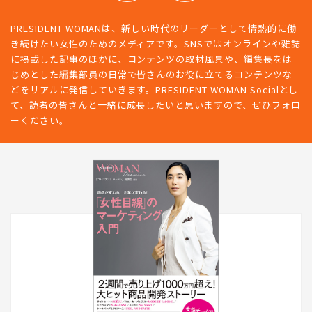
PRESIDENT WOMANは、新しい時代のリーダーとして情熱的に働
き続けたい女性のためのメディアです。SNSではオンラインや雑誌
に掲載した記事のほかに、コンテンツの取材風景や、編集長をは
じめとした編集部員の日常で皆さんのお役に立てるコンテンツな
どをリアルに発信していきます。PRESIDENT WOMAN Socialとし
て、読者の皆さんと一緒に成長したいと思いますので、ぜひフォロ
ーください。