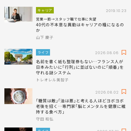
キャリア
2019.10.23
営業一筋→スタッフ職で仕事に失望
40代の不本意な異動はキャリアの糧になるの
か
山下 慶子
ライフ
2026.08.06
名前を書く紙も整理券もない…フランス人が
日本みたいに｢行列｣に並ばないのに｢順番｣を
守れる謎システム
トレオレル美智子
2026.08.02
｢糖質は敵｣｢油は悪｣と考える人ほどヨボヨボ
老後を招く…専門家｢脳とメンタルを健康に維
持する食べ方｣
守田 和弘
ライフ