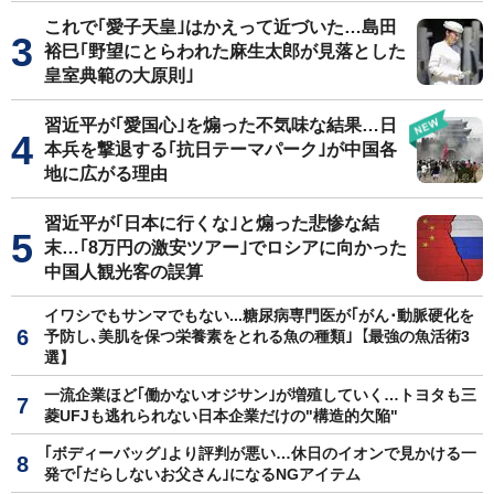
これで｢愛子天皇｣はかえって近づいた…島田
裕巳｢野望にとらわれた麻生太郎が見落とした
皇室典範の大原則｣
習近平が｢愛国心｣を煽った不気味な結果…日
本兵を撃退する｢抗日テーマパーク｣が中国各
地に広がる理由
習近平が｢日本に行くな｣と煽った悲惨な結
末…｢8万円の激安ツアー｣でロシアに向かった
中国人観光客の誤算
イワシでもサンマでもない...糖尿病専門医が｢がん･動脈硬化を
予防し､美肌を保つ栄養素をとれる魚の種類｣【最強の魚活術3
選】
一流企業ほど｢働かないオジサン｣が増殖していく…トヨタも三
菱UFJも逃れられない日本企業だけの"構造的欠陥"
｢ボディーバッグ｣より評判が悪い…休日のイオンで見かける一
発で｢だらしないお父さん｣になるNGアイテム