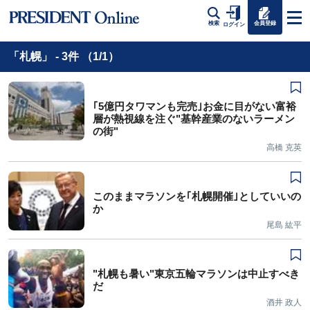
会員登録
検索
ログイン
「札幌」 - 3件 （1/1）
｢5億円タワマンも完売｣お金に目がない富裕
層が熱視線を注ぐ"基幹産業のないラーメン
の街"
高橋 克英
このままマラソンを｢札幌開催｣としていいの
か
尾島 紘平
"札幌も暑い"東京五輪マラソンは中止すべき
だ
酒井 政人