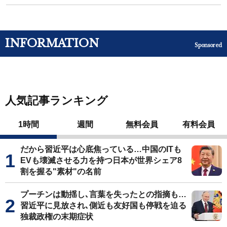
INFORMATION
Sponsored
人気記事ランキング
1時間
週間
無料会員
有料会員
だから習近平は心底焦っている…中国のITも
EVも壊滅させる力を持つ日本が世界シェア8
割を握る"素材"の名前
プーチンは動揺し､言葉を失ったとの指摘も…
習近平に見放され､側近も友好国も停戦を迫る
独裁政権の末期症状