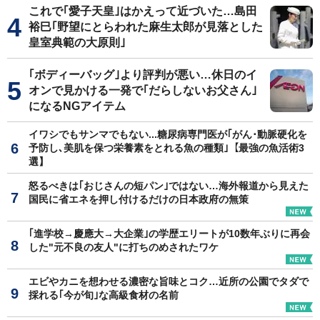
これで｢愛子天皇｣はかえって近づいた…島田
裕巳｢野望にとらわれた麻生太郎が見落とした
皇室典範の大原則｣
｢ボディーバッグ｣より評判が悪い…休日のイ
オンで見かける一発で｢だらしないお父さん｣
になるNGアイテム
イワシでもサンマでもない...糖尿病専門医が｢がん･動脈硬化を
予防し､美肌を保つ栄養素をとれる魚の種類｣【最強の魚活術3
選】
怒るべきは｢おじさんの短パン｣ではない…海外報道から見えた
国民に省エネを押し付けるだけの日本政府の無策
｢進学校→慶應大→大企業｣の学歴エリートが10数年ぶりに再会
した"元不良の友人"に打ちのめされたワケ
エビやカニを想わせる濃密な旨味とコク…近所の公園でタダで
採れる｢今が旬｣な高級食材の名前