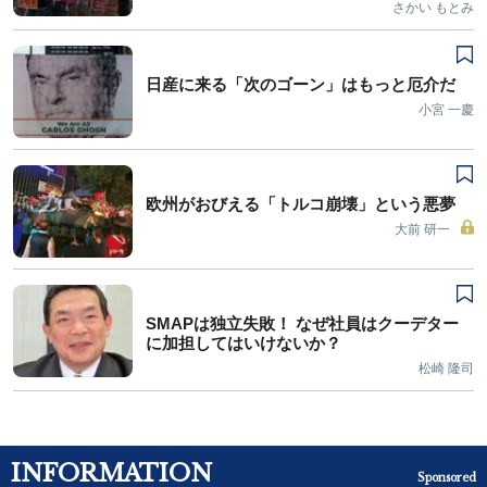
さかい もとみ
日産に来る「次のゴーン」はもっと厄介だ
小宮 一慶
欧州がおびえる「トルコ崩壊」という悪夢
大前 研一
SMAPは独立失敗！ なぜ社員はクーデター
に加担してはいけないか？
松崎 隆司
INFORMATION
Sponsored