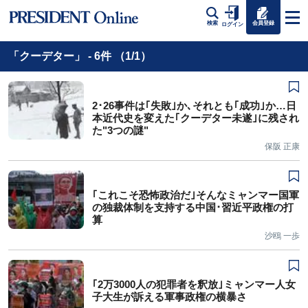
会員登録
検索
ログイン
「クーデター」 - 6件 （1/1）
2･26事件は｢失敗｣か､それとも｢成功｣か…日
本近代史を変えた｢クーデター未遂｣に残され
た"3つの謎"
保阪 正康
｢これこそ恐怖政治だ｣そんなミャンマー国軍
の独裁体制を支持する中国･習近平政権の打
算
沙鴎 一歩
｢2万3000人の犯罪者を釈放｣ミャンマー人女
子大生が訴える軍事政権の横暴さ