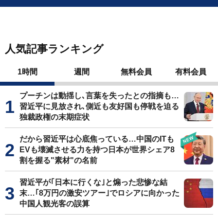
人気記事ランキング
1時間
週間
無料会員
有料会員
プーチンは動揺し､言葉を失ったとの指摘も…
習近平に見放され､側近も友好国も停戦を迫る
独裁政権の末期症状
だから習近平は心底焦っている…中国のITも
EVも壊滅させる力を持つ日本が世界シェア8
割を握る"素材"の名前
習近平が｢日本に行くな｣と煽った悲惨な結
末…｢8万円の激安ツアー｣でロシアに向かった
中国人観光客の誤算