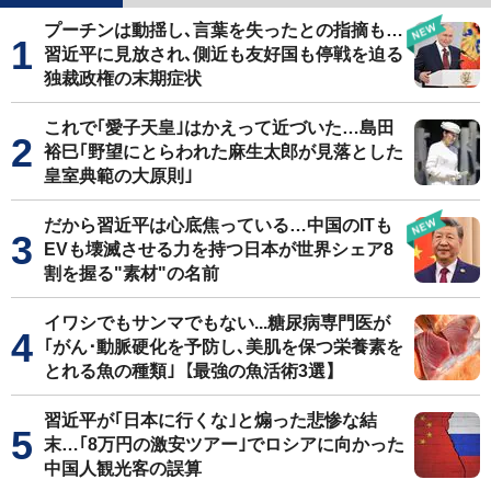
プーチンは動揺し､言葉を失ったとの指摘も…
習近平に見放され､側近も友好国も停戦を迫る
独裁政権の末期症状
これで｢愛子天皇｣はかえって近づいた…島田
裕巳｢野望にとらわれた麻生太郎が見落とした
皇室典範の大原則｣
だから習近平は心底焦っている…中国のITも
EVも壊滅させる力を持つ日本が世界シェア8
割を握る"素材"の名前
イワシでもサンマでもない...糖尿病専門医が
｢がん･動脈硬化を予防し､美肌を保つ栄養素を
とれる魚の種類｣【最強の魚活術3選】
習近平が｢日本に行くな｣と煽った悲惨な結
末…｢8万円の激安ツアー｣でロシアに向かった
中国人観光客の誤算