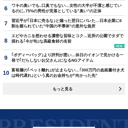
ワキの臭いでも､口臭でもない…女性の大半が不潔と感じてい
るのに､75%の男性が見落としている"臭い"の正体
習近平が｢日本に売るな｣と煽った翌日にバレた…日本企業に6
割を握られていた"中国の半導体"の意外な急所
エビやカニを想わせる濃密な旨味とコク…近所の公園でタダで
採れる｢今が旬｣な高級食材の名前
｢ボディーバッグ｣より評判が悪い…休日のイオンで見かける一
発で｢だらしないお父さん｣になるNGアイテム
富裕層の｢ペット離れ｣が止まらない…｢300万円の血統書付き犬
は時代遅れ｣という真のお金持ちが"向かった先"
もっと見る