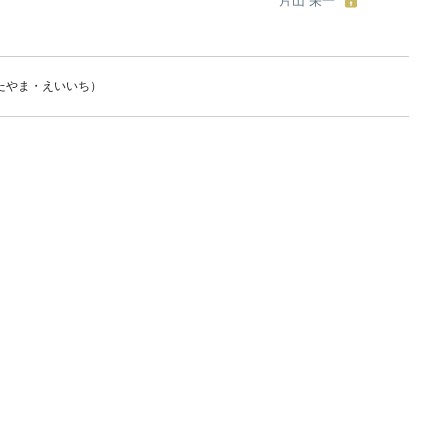
片山 栄一
たやま・えいいち）