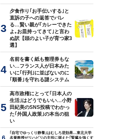
夕食作り｢お手伝いする｣と
直訴の子への返答でバレ
る…賢い親が｢カレーできた
よ｡お皿持ってきて｣と言わ
ぬ訳【頭のよい子が育つ家3
選】
名前を書く紙も整理券もな
い…フランス人が日本みた
いに｢行列｣に並ばないのに
｢順番｣を守れる謎システム
高市政権にとって｢日本人の
生活｣はどうでもいい…小野
田紀美のSNS投稿でわかっ
た｢外国人政策｣の本当の狙
い
｢自宅でゆっくり静養｣はむしろ逆効果…東北大学
名誉教授がリハビリの主役に据えた｢腎臓を強くす