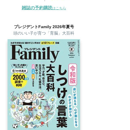
雑誌の予約購読
はこちら
プレジデントFamily 2026年夏号
頭のいい子が育つ「育脳」大百科