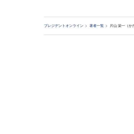
プレジデントオンライン
著者一覧
片山 栄一（か