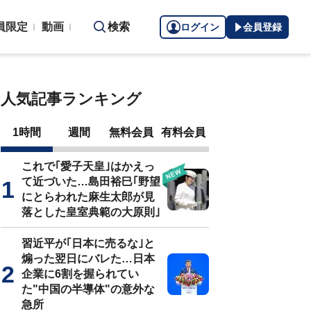
員限定
動画
検索
ログイン
会員登録
人気記事ランキング
1時間
週間
無料会員
有料会員
これで｢愛子天皇｣はかえっ
て近づいた…島田裕巳｢野望
にとらわれた麻生太郎が見
落とした皇室典範の大原則｣
習近平が｢日本に売るな｣と
煽った翌日にバレた…日本
企業に6割を握られてい
た"中国の半導体"の意外な
急所