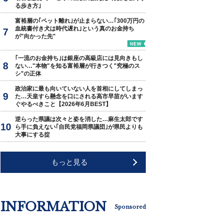
る歩き方｣
富裕層の｢ペット離れ｣が止まらない…｢300万円の
血統書付き犬は時代遅れ｣という真のお金持ち
が"向かった先"
｢一流のお金持ち｣は銀座の高級店には見向きもし
ない…"本物"を知る富裕層が行きつく"究極のス
シ"の正体
政治家に最も向いていない人を首相にしてしまっ
た…天皇すら懸念を口にされる高市早苗がいます
ぐやるべきこと【2026年6月BEST】
逆らった県議は次々と姿を消した…麻生太郎です
ら手に負えない｢自民党福岡県議団｣が県民よりも
大事にする掟
もっと見る
INFORMATION
Sponsored