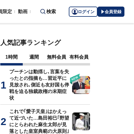
員限定
動画
検索
ログイン
会員登録
人気記事ランキング
1時間
週間
無料会員
有料会員
プーチンは動揺し､言葉を失
ったとの指摘も…習近平に
見放され､側近も友好国も停
戦を迫る独裁政権の末期症
状
これで｢愛子天皇｣はかえっ
て近づいた…島田裕巳｢野望
にとらわれた麻生太郎が見
落とした皇室典範の大原則｣