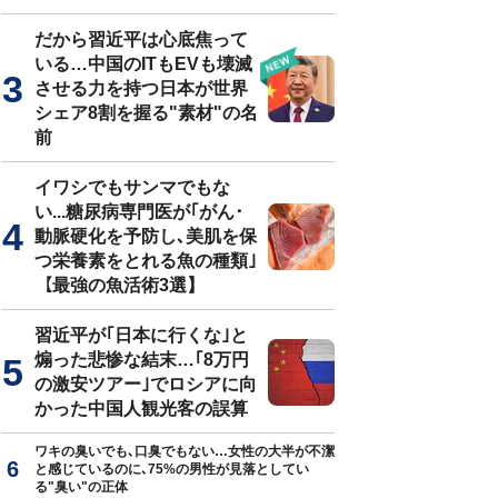
だから習近平は心底焦って
いる…中国のITもEVも壊滅
させる力を持つ日本が世界
シェア8割を握る"素材"の名
前
イワシでもサンマでもな
い...糖尿病専門医が｢がん･
動脈硬化を予防し､美肌を保
つ栄養素をとれる魚の種類｣
【最強の魚活術3選】
習近平が｢日本に行くな｣と
煽った悲惨な結末…｢8万円
の激安ツアー｣でロシアに向
かった中国人観光客の誤算
ワキの臭いでも､口臭でもない…女性の大半が不潔
と感じているのに､75%の男性が見落としてい
る"臭い"の正体