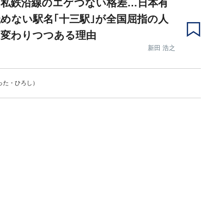
の私鉄沿線のエゲつない格差…日本有
めない駅名｢十三駅｣が全国屈指の人
に変わりつつある理由
新田 浩之
った・ひろし）