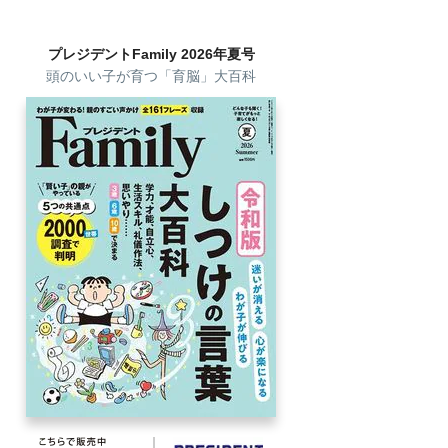
プレジデントFamily 2026年夏号
頭のいい子が育つ「育脳」大百科