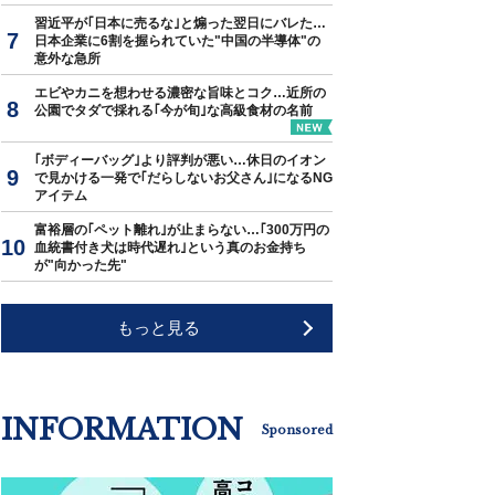
習近平が｢日本に売るな｣と煽った翌日にバレた…
日本企業に6割を握られていた"中国の半導体"の
意外な急所
エビやカニを想わせる濃密な旨味とコク…近所の
公園でタダで採れる｢今が旬｣な高級食材の名前
｢ボディーバッグ｣より評判が悪い…休日のイオン
で見かける一発で｢だらしないお父さん｣になるNG
アイテム
富裕層の｢ペット離れ｣が止まらない…｢300万円の
血統書付き犬は時代遅れ｣という真のお金持ち
が"向かった先"
もっと見る
INFORMATION
Sponsored