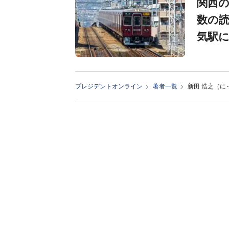
関西
数の読
気駅
プレジデントオンライン
著者一覧
新田 浩之（に