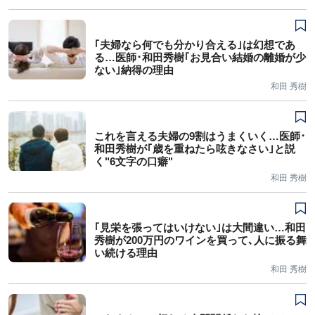
｢夫婦なら何でも分かり合える｣は幻想であ
る…医師･和田秀樹｢お見合い結婚の離婚が少
ない｣納得の理由
和田 秀樹
これを言える夫婦の9割はうまくいく…医師･
和田秀樹が｢歳を重ねたら呟きなさい｣と説
く"6文字の口癖"
和田 秀樹
｢見栄を張ってはいけない｣は大間違い…和田
秀樹が200万円のワインを買って､人に振る舞
い続ける理由
和田 秀樹