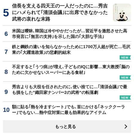
信長を支える四天王の一人だったのに…秀吉
にハメられて｢清須会議｣に出席できなかった
武将の哀れな末路
米国は曖昧､韓国は冷ややかだったが…習近平を激怒させた高
市発言に｢無言の支持｣を示した国の｢大胆な手法｣
鉄と鋼鉄の違いを知らなかったために1700万人超が死亡…毛沢
東の｢大躍進政策｣の悲劇的結末
不足すると｢うつ病｣が増え､子どものIQに影響…東大教授｢脳の
ために欠かせないスーパーにある食材｣
秀吉よりも大役を任されたのに､使い捨てに…｢清須会議｣で最
も損をした"織田家ナンバー2の武将"の転落劇
額に貼る｢熱を冷ますシート｣でも､首にかける｢ネッククーラ
ー｣でもない…熱中症対策に最も効果的なアイテム
もっと見る