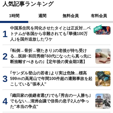
人気記事ランキング
1時間
週間
無料会員
有料会員
中国系住民を同化させたタイとは正反対…ベ
トナムが各国から非難されても｢華僑100万
人｣を国外追放したワケ
｢転倒→骨折→寝たきり｣の老後が待ち受け
る…医師･和田秀樹｢60代になったら真っ先に
断捨離すべきもの｣【定年後の黄金期3選】
｢サンダル登山の若者｣より実は危険…標高
599ｍの高尾山で年間100件超の遭難事故を起
こしている"張本人"
｢織田家の後継者選び｣でも｢秀吉の一人勝ち｣
でもない…清洲会議で信長の息子2人が争っ
た"本当の争点"