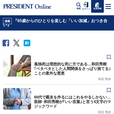
会員登録
検索
ログイン
『65歳からのひとりを楽しむ「いい加減」おつき合
連載
い』
孤独死は理想的な死に方である…和田秀樹
｢ベタベタとした人間関係をさっぱり捨てる｣
ことの意外な恩恵
和田 秀樹
60代で親友を作るにはこれをやるしかない…
医師･和田秀樹が｢いい言葉｣と言う4文字のマ
ジックワード
和田 秀樹