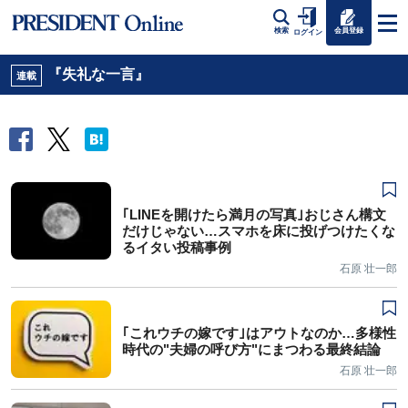
会員登録
検索
ログイン
『失礼な一言』
連載
｢LINEを開けたら満月の写真｣おじさん構文
だけじゃない…スマホを床に投げつけたくな
るイタい投稿事例
石原 壮一郎
｢これウチの嫁です｣はアウトなのか…多様性
時代の"夫婦の呼び方"にまつわる最終結論
石原 壮一郎