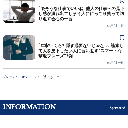
｢楽そうな仕事でいいね｣他人の仕事への見下
し感が漏れ出てしまう人ににっこり笑って切
り返す会心の一言
石原 壮一郎
｢年収いくら? 隠す必要ないじゃない｣詮索し
て人を見下したい人に言い返す"スマートな
撃退フレーズ"3例
石原 壮一郎
プレジデントオンライン
『失礼な一言』
INFORMATION
Sponsored