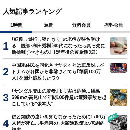
人気記事ランキング
1時間
週間
無料会員
有料会員
｢転倒→骨折→寝たきり｣の老後が待ち受け
る…医師･和田秀樹｢60代になったら真っ先に
断捨離すべきもの｣【定年後の黄金期3選】
中国系住民を同化させたタイとは正反対…ベ
トナムが各国から非難されても｢華僑100万
人｣を国外追放したワケ
｢サンダル登山の若者｣より実は危険…標高
599ｍの高尾山で年間100件超の遭難事故を起
こしている"張本人"
鉄と鋼鉄の違いを知らなかったために1700万
人超が死亡…毛沢東の｢大躍進政策｣の悲劇的
結末