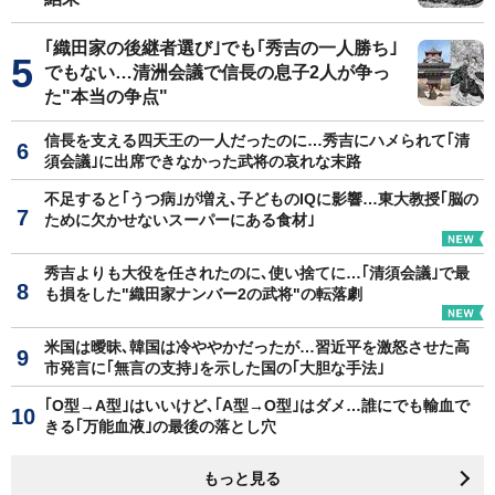
｢織田家の後継者選び｣でも｢秀吉の一人勝ち｣
でもない…清洲会議で信長の息子2人が争っ
た"本当の争点"
信長を支える四天王の一人だったのに…秀吉にハメられて｢清
須会議｣に出席できなかった武将の哀れな末路
不足すると｢うつ病｣が増え､子どものIQに影響…東大教授｢脳の
ために欠かせないスーパーにある食材｣
秀吉よりも大役を任されたのに､使い捨てに…｢清須会議｣で最
も損をした"織田家ナンバー2の武将"の転落劇
米国は曖昧､韓国は冷ややかだったが…習近平を激怒させた高
市発言に｢無言の支持｣を示した国の｢大胆な手法｣
｢O型→A型｣はいいけど､｢A型→O型｣はダメ…誰にでも輸血で
きる｢万能血液｣の最後の落とし穴
もっと見る