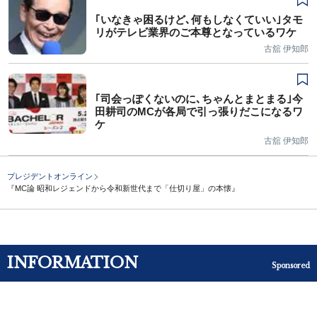
｢いなきゃ困るけど､何もしなくていい｣タモ
リがテレビ業界のご本尊となっているワケ
古舘 伊知郎
｢司会っぽくないのに､ちゃんとまとまる｣今
田耕司のMCが各局で引っ張りだこになるワ
ケ
古舘 伊知郎
プレジデントオンライン
『MC論 昭和レジェンドから令和新世代まで「仕切り屋」の本懐』
INFORMATION
Sponsored