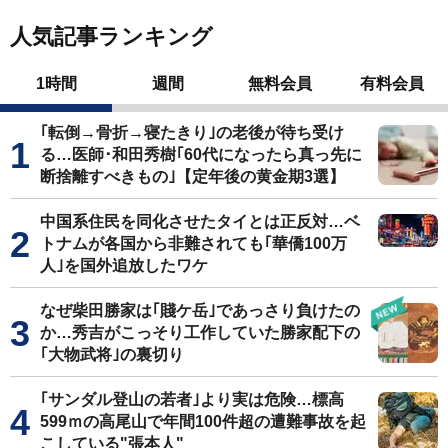
人気記事ランキング
1時間
週間
無料会員
有料会員
｢転倒→骨折→寝たきり｣の老後が待ち受け
る…医師･和田秀樹｢60代になったら真っ先に
断捨離すべきもの｣【定年後の黄金期3選】
中国系住民を同化させたタイとは正反対…ベ
トナムが各国から非難されても｢華僑100万
人｣を国外追放したワケ
なぜ柴田勝家は｢賤ケ岳｣であっさり負けたの
か…秀吉がこっそり工作していた勝家配下の
｢大物武将｣の裏切り
｢サンダル登山の若者｣より実は危険…標高
599ｍの高尾山で年間100件超の遭難事故を起
こしている"張本人"