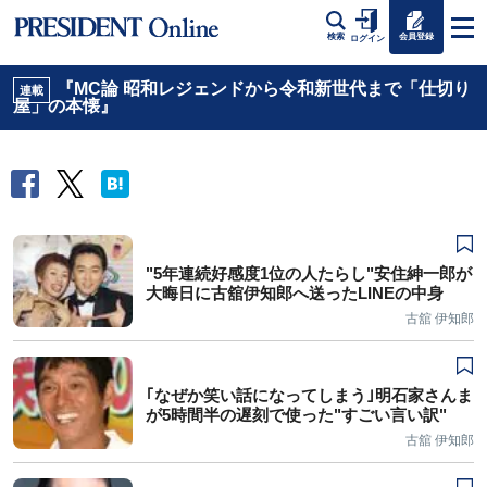
会員登録
検索
ログイン
『MC論 昭和レジェンドから令和新世代まで「仕切り
連載
屋」の本懐』
"5年連続好感度1位の人たらし"安住紳一郎が
大晦日に古舘伊知郎へ送ったLINEの中身
古舘 伊知郎
｢なぜか笑い話になってしまう｣明石家さんま
が5時間半の遅刻で使った"すごい言い訳"
古舘 伊知郎