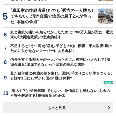
｢織田家の後継者選び｣でも｢秀吉の一人勝ち｣
でもない…清洲会議で信長の息子2人が争っ
た"本当の争点"
鉄と鋼鉄の違いを知らなかったために1700万人超が死亡…毛沢
東の｢大躍進政策｣の悲劇的結末
不足すると｢うつ病｣が増え､子どものIQに影響…東大教授｢脳の
ために欠かせないスーパーにある食材｣
信長を支える四天王の一人だったのに…秀吉にハメられて｢清
須会議｣に出席できなかった武将の哀れな末路
見た目年齢に40歳の差を生む…医師が｢太りにくい体をつくる｣
と話す1日にわずか10回の"脱ET体操"
｢収入｣でも｢金融知識｣でもない…物価高にも動じない､お金の
不安を解消する｢最強資産｣の正体
もっと見る