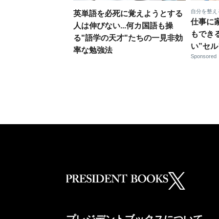
自分を整え
英単語を必死に覚えようとする
仕事に
人は伸びない...何カ国語も操
もでき
る"語学の天才"たちの一見非効
い”セ
率な勉強法
Sponsored
プレジデントブックスについて