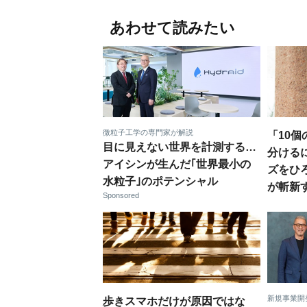
あわせて読みたい
微粒子工学の専門家が解説
「10
目に見えない世界を計測する…
分ける
アイシンが生んだ｢世界最小の
ズをひろ
水粒子｣のポテンシャル
が斬新
Sponsored
新規事業開
歩きスマホだけが原因ではな