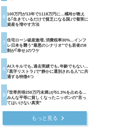
100万円が13年で1118万円に…橘玲が教え
6
る｢生きているだけで貧乏になる国｣で着実に
資産を増やす方法
住宅ローン破産激増､消費税率30%…インフ
7
レ日本を襲う"最悪のシナリオ"でも若者の8
割が｢幸せ｣のワケ
AIスキルでも､過去実績でも､年齢でもない…
8
｢黒字リストラ｣で"静かに選別される人"に共
通する特徴4つ
｢世帯所得250万円未満｣が51.3%を占める…
9
みんな平等に貧しくなったニッポンの"言っ
てはいけない真実"
もっと見る