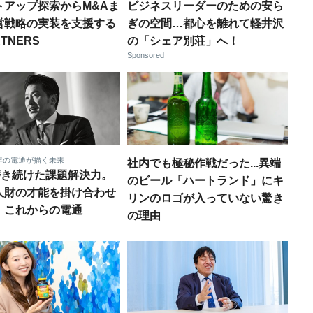
トアップ探索からM&Aま
ビジネスリーダーのための安ら
営戦略の実装を支援する
ぎの空間…都心を離れて軽井沢
RTNERS
の「シェア別荘」へ！
Sponsored
周年の電通が描く未来
社内でも極秘作戦だった...異端
年磨き続けた課題解決力。
のビール「ハートランド」にキ
人財の才能を掛け合わせ
リンのロゴが入っていない驚き
、これからの電通
の理由