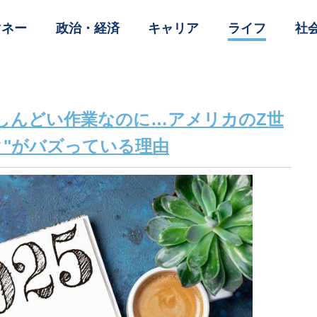
マネー
政治・経済
キャリア
ライフ
社
しんどい作業なのに…アメリカのZ世
ク"がバズっている理由