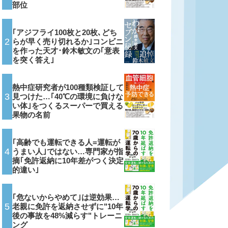
部位
｢アジフライ100枚と20枚､どち
2
らが早く売り切れるか｣コンビニ
を作った天才･鈴木敏文の｢意表
を突く答え｣
熱中症研究者が100種類検証して
3
見つけた…｢40℃の環境に負けな
い体｣をつくるスーパーで買える
果物の名前
｢高齢でも運転できる人=運転が
4
うまい人｣ではない…専門家が指
摘｢免許返納に10年差がつく決定
的違い｣
｢危ないからやめて｣は逆効果…
5
老親に免許を返納させずに"10年
後の事故を48%減らす"トレーニ
ング