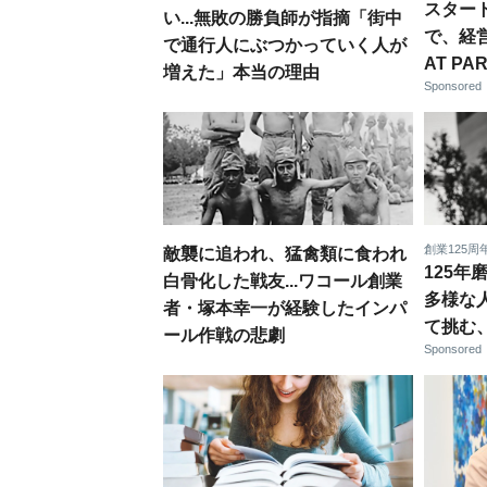
スター
い...無敗の勝負師が指摘「街中
で、経
で通行人にぶつかっていく人が
AT PA
増えた」本当の理由
Sponsored
創業125
敵襲に追われ、猛禽類に食われ
125
白骨化した戦友...ワコール創業
多様な
者・塚本幸一が経験したインパ
て挑む
ール作戦の悲劇
Sponsored