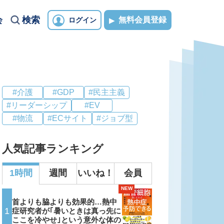
会
検索
無料会員登録
ログイン
#介護
#GDP
#民主主義
#リーダーシップ
#EV
#物流
#ECサイト
#ジョブ型
人気記事ランキング
1時間
週間
いいね！
会員
NEW
首よりも脇よりも効果的…熱中
1
症研究者が｢暑いときは真っ先に
ここを冷やせ｣という意外な体の