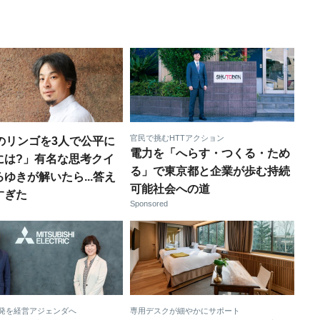
官民で挑むHTTアクション
個のリンゴを3人で公平に
電力を「へらす・つくる・ため
には?」有名な思考クイ
る」で東京都と企業が歩む持続
ゆきが解いたら...答え
可能社会への道
すぎた
Sponsored
発を経営アジェンダへ
専用デスクが細やかにサポート