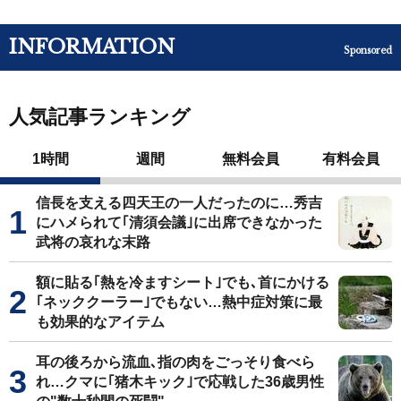
INFORMATION
Sponsored
人気記事ランキング
1時間
週間
無料会員
有料会員
信長を支える四天王の一人だったのに…秀吉
にハメられて｢清須会議｣に出席できなかった
武将の哀れな末路
額に貼る｢熱を冷ますシート｣でも､首にかける
｢ネッククーラー｣でもない…熱中症対策に最
も効果的なアイテム
耳の後ろから流血､指の肉をごっそり食べら
れ…クマに｢猪木キック｣で応戦した36歳男性