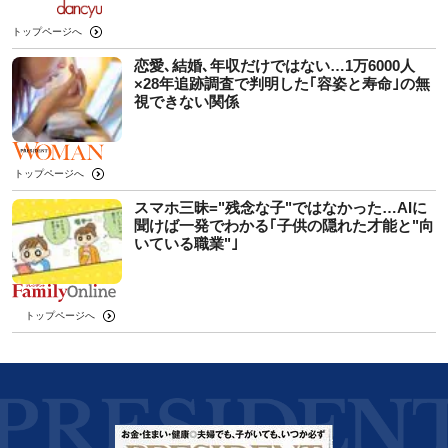
トップページへ
恋愛､結婚､年収だけではない…1万6000人
×28年追跡調査で判明した｢容姿と寿命｣の無
視できない関係
トップページへ
スマホ三昧="残念な子"ではなかった…AIに
聞けば一発でわかる｢子供の隠れた才能と"向
いている職業"｣
トップページへ