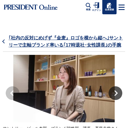
会員登録
検索
ログイン
｢社内の反対にめげず『金麦』ロゴを横から縦へ｣サント
リーで主軸ブランド率いる｢17時退社･女性課長｣の手腕