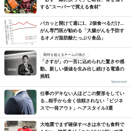
する"スーパーで買える食材"
パカッと開けて週に1、2個食べるだけ...
がん専門医が勧める「大腸がんを予防す
るオメガ脂肪酸たっぷり食品」
期待を超えるチームの強さ
「さすが」の一言に込められた驚きや感
動。新しい価値を生み出し続ける電通の
挑戦
Sponsored
仕事のデキない人ほどこの髪形をしてい
る...相手から全く信頼されない「ビジネ
スで一発アウト」ヘアスタイル3選
大地震でまず確保すべきは水でも食料で