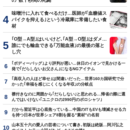
の"数十秒間の死闘"
味噌汁に入れて食べるだけ…医師が｢血糖値ス
パイクを抑える｣という冷蔵庫に常備したい食
材
｢O型→A型｣はいいけど､｢A型→O型｣はダメ…
誰にでも輸血できる｢万能血液｣の最後の落と
し穴
｢ボディーバッグ｣より評判が悪い…休日のイオンで見かける一
発で｢だらしないお父さん｣になるNGアイテム
｢高収入の人ほど幸せ｣は間違いだった…世界160カ国研究で分
かった｢幸福を感じにくくなる年収｣の分岐点
襟付きなのに周囲から｢だらしない｣と思われる…帰省の際に選
んではいけない｢ユニクロの2990円のポロシャツ｣
だから習近平は心底焦っている…中国のITもEVも壊滅させる力
を持つ日本が世界シェア8割を握る"素材"の名前
山本五十六の愛人の芸者について書き､初版は絶版…阿川弘之