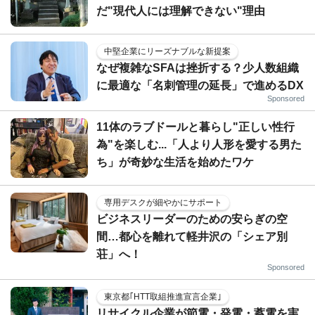
だ"現代人には理解できない"理由
中堅企業にリーズナブルな新提案
なぜ複雑なSFAは挫折する？少人数組織
に最適な「名刺管理の延長」で進めるDX
Sponsored
11体のラブドールと暮らし"正しい性行
為"を楽しむ...「人より人形を愛する男た
ち」が奇妙な生活を始めたワケ
専用デスクが細やかにサポート
ビジネスリーダーのための安らぎの空
間…都心を離れて軽井沢の「シェア別
荘」へ！
Sponsored
東京都｢HTT取組推進宣言企業｣
リサイクル企業が節電・発電・蓄電を実