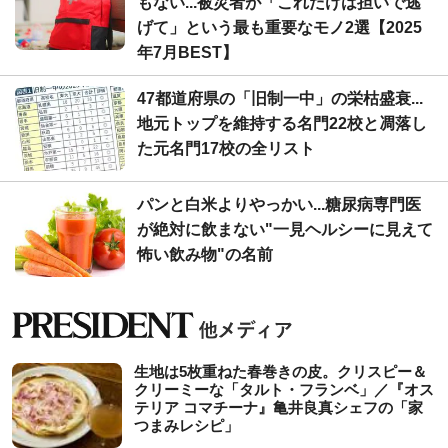
もない...被災者が「これだけは担いで逃
げて」という最も重要なモノ2選【2025
年7月BEST】
47都道府県の「旧制一中」の栄枯盛衰...
地元トップを維持する名門22校と凋落し
た元名門17校の全リスト
パンと白米よりやっかい...糖尿病専門医
が絶対に飲まない"一見ヘルシーに見えて
怖い飲み物"の名前
生地は5枚重ねた春巻きの皮。クリスピー＆
クリーミーな「タルト・フランベ」／『オス
テリア コマチーナ』亀井良真シェフの「家
つまみレシピ」