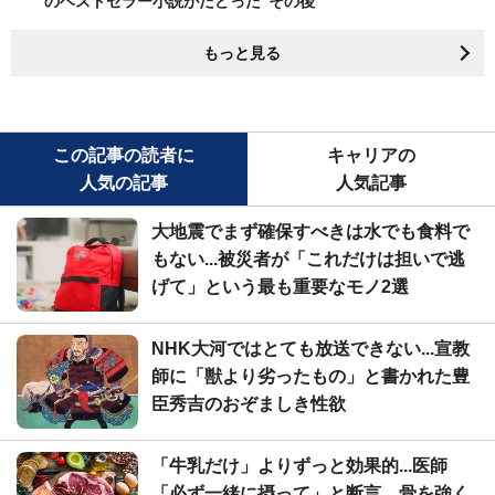
のベストセラー小説がたどった"その後"
もっと見る
この記事の読者に
キャリアの
人気の記事
人気記事
大地震でまず確保すべきは水でも食料で
もない...被災者が「これだけは担いで逃
げて」という最も重要なモノ2選
NHK大河ではとても放送できない...宣教
師に「獣より劣ったもの」と書かれた豊
臣秀吉のおぞましき性欲
「牛乳だけ」よりずっと効果的...医師
「必ず一緒に摂って」と断言、骨を強く