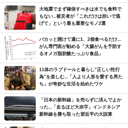
大地震でまず確保すべきは水でも食料で
もない...被災者が「これだけは担いで逃
げて」という最も重要なモノ2選
パカッと開けて週に1、2個食べるだけ...
がん専門医が勧める「大腸がんを予防す
るオメガ脂肪酸たっぷり食品」
11体のラブドールと暮らし"正しい性行
為"を楽しむ...「人より人形を愛する男た
ち」が奇妙な生活を始めたワケ
「日本の新幹線」を売らずに済んでよか
った...「走るほど大赤字」インドネシア
新幹線を勝ち取った習近平の大誤算