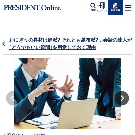
会員登録
検索
ログイン
おにぎりの具材は鮭派? それとも昆布派?…会話の達人が
｢どうでもいい質問｣を用意しておく理由