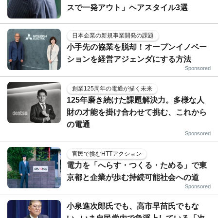
スで一発アウト」ヘアスタイル3選
日本企業の新規事業開発の課題
小手先の協業を脱却！オープンイノベー
ションを経営アジェンダにする方法
Sponsored
創業125周年の電通が描く未来
125年磨き続けた課題解決力。多様な人
財の才能を掛け合わせて挑む、これから
の電通
Sponsored
官民で挑むHTTアクション
電力を「へらす・つくる・ためる」で東
京都と企業が歩む持続可能社会への道
Sponsored
小泉進次郎氏でも、高市早苗氏でもな