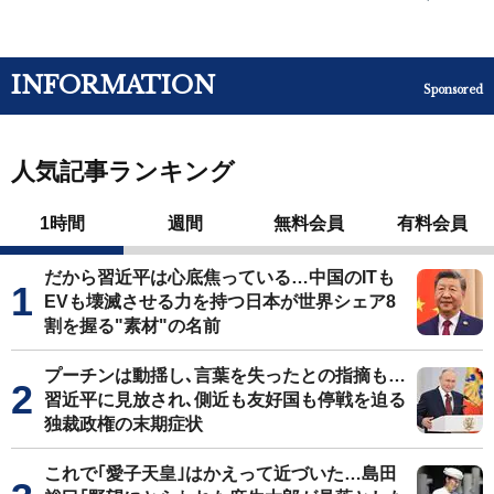
INFORMATION
Sponsored
人気記事ランキング
1時間
週間
無料会員
有料会員
だから習近平は心底焦っている…中国のITも
EVも壊滅させる力を持つ日本が世界シェア8
割を握る"素材"の名前
プーチンは動揺し､言葉を失ったとの指摘も…
習近平に見放され､側近も友好国も停戦を迫る
独裁政権の末期症状
これで｢愛子天皇｣はかえって近づいた…島田