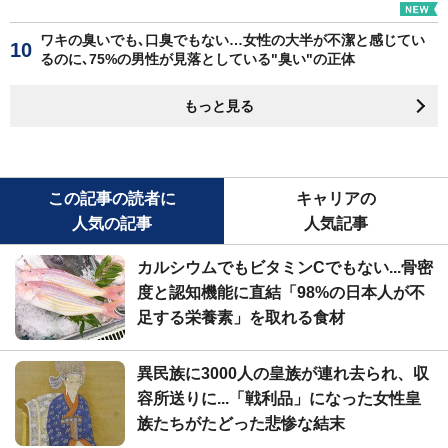
ワキの臭いでも､口臭でもない…女性の大半が不潔と感じてい
るのに､75%の男性が見落としている"臭い"の正体
もっと見る
この記事の読者に
キャリアの
人気の記事
人気記事
カルシウムでもビタミンCでもない...骨密
度と認知機能に直結「98%の日本人が不
足する栄養素」を取れる食材
異民族に3000人の皇族が連れ去られ、収
容所送りに...「戦利品」になった女性皇
族たちがたどった悲惨な結末