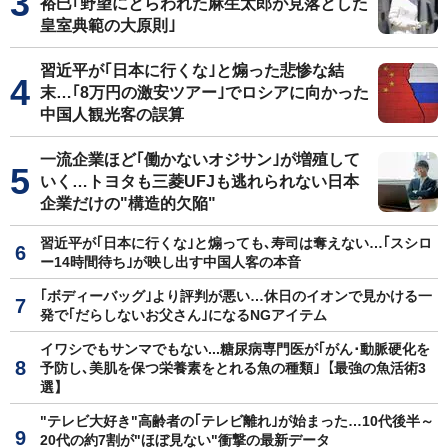
裕巳｢野望にとらわれた麻生太郎が見落とした
皇室典範の大原則｣
習近平が｢日本に行くな｣と煽った悲惨な結
末…｢8万円の激安ツアー｣でロシアに向かった
中国人観光客の誤算
一流企業ほど｢働かないオジサン｣が増殖して
いく…トヨタも三菱UFJも逃れられない日本
企業だけの"構造的欠陥"
習近平が｢日本に行くな｣と煽っても､寿司は奪えない…｢スシロ
ー14時間待ち｣が映し出す中国人客の本音
｢ボディーバッグ｣より評判が悪い…休日のイオンで見かける一
発で｢だらしないお父さん｣になるNGアイテム
イワシでもサンマでもない...糖尿病専門医が｢がん･動脈硬化を
予防し､美肌を保つ栄養素をとれる魚の種類｣【最強の魚活術3
選】
"テレビ大好き"高齢者の｢テレビ離れ｣が始まった…10代後半～
20代の約7割が"ほぼ見ない"衝撃の最新データ