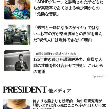
「ADHDグレー」と診断された子どもた
ちが高確率であてはまる幼少期からの
「危険な習慣」
「秀吉と一緒になるのがイヤ」ではな
い...お市の方が柴田勝家との自害を選ん
だ"現代人には理解できない"理由
創業125周年の電通が描く未来
125年磨き続けた課題解決力。多様な人
財の才能を掛け合わせて挑む、これから
の電通
Sponsored
首よりも脇よりも効果的…熱中症研究者が
｢暑いときは真っ先にここを冷やせ｣という意