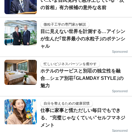
い...いま自民党内で急浮上している「次
の首相」有力候補の意外な名前
微粒子工学の専門家が解説
目に見えない世界を計測する…アイシン
が生んだ｢世界最小の水粒子｣のポテンシ
ャル
Sponsored
忙しいビジネスパーソンを癒やす
ホテルのサービスと別荘の独立性を融
合…シェア別荘｢GLAMDAY STYLE｣の
魅力
Sponsored
自分を整えるための健康習慣
仕事に家事と慌ただしい毎日でもでき
る、“完璧じゃなくていい”セルフマネジ
メント
Sponsored