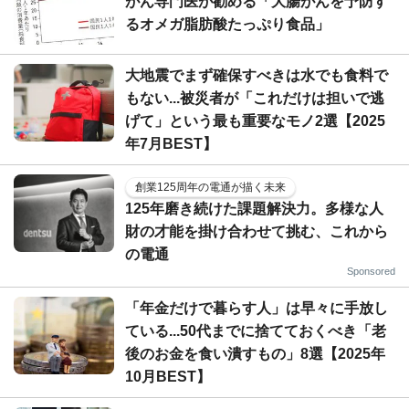
がん専門医が勧める「大腸がんを予防す
るオメガ脂肪酸たっぷり食品」
大地震でまず確保すべきは水でも食料で
もない...被災者が「これだけは担いで逃
げて」という最も重要なモノ2選【2025
年7月BEST】
創業125周年の電通が描く未来
125年磨き続けた課題解決力。多様な人
財の才能を掛け合わせて挑む、これから
の電通
Sponsored
「年金だけで暮らす人」は早々に手放し
ている...50代までに捨てておくべき「老
後のお金を食い潰すもの」8選【2025年
10月BEST】