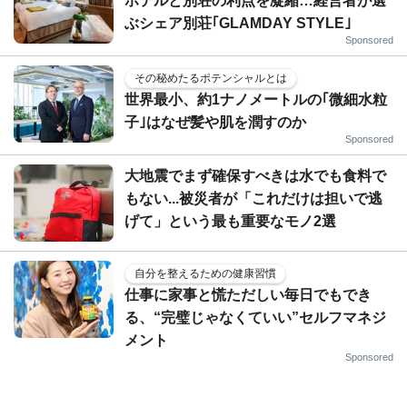
ホテルと別荘の利点を凝縮…経営者が選
ぶシェア別荘｢GLAMDAY STYLE｣
Sponsored
その秘めたるポテンシャルとは
世界最小、約1ナノメートルの｢微細水粒
子｣はなぜ髪や肌を潤すのか
Sponsored
大地震でまず確保すべきは水でも食料で
もない...被災者が「これだけは担いで逃
げて」という最も重要なモノ2選
自分を整えるための健康習慣
仕事に家事と慌ただしい毎日でもでき
る、“完璧じゃなくていい”セルフマネジ
メント
Sponsored