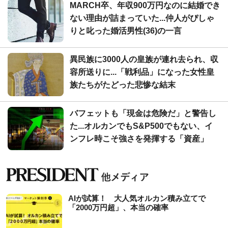
MARCH卒、年収900万円なのに結婚でき
ない理由が詰まっていた...仲人がぴしゃ
りと叱った婚活男性(36)の一言
異民族に3000人の皇族が連れ去られ、収
容所送りに...「戦利品」になった女性皇
族たちがたどった悲惨な結末
バフェットも「現金は危険だ」と警告し
た...オルカンでもS&P500でもない、イ
ンフレ時こそ強さを発揮する「資産」
AIが試算！ 大人気オルカン積み立てで
「2000万円超」、本当の確率