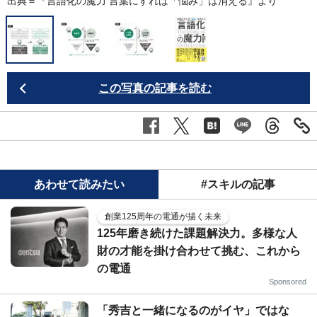
出典＝『
言語化の魔力 言葉にすれば「悩み」は消える
』より
この写真の記事を読む
あわせて読みたい
#スキルの記事
創業125周年の電通が描く未来
125年磨き続けた課題解決力。多様な人
財の才能を掛け合わせて挑む、これから
の電通
Sponsored
「秀吉と一緒になるのがイヤ」ではな