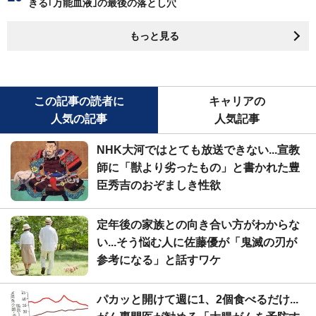
きる｢万能血液｣の最後の落とし穴
もっと見る
この記事の読者に
キャリアの
人気の記事
人気記事
NHK大河ではとても放送できない...宣教
師に「獣より劣ったもの」と書かれた豊
臣秀吉のおぞましき性欲
定年後の家族との向き合い方がわからな
い...そう悩む人に佐藤優が「鬼滅の刃が
参考になる」と話すワケ
パカッと開けて週に1、2個食べるだけ...