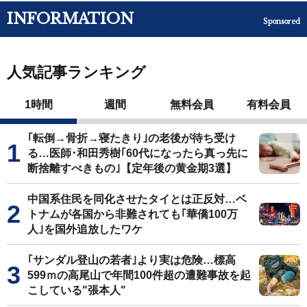
INFORMATION
Sponsored
人気記事ランキング
1時間
週間
無料会員
有料会員
｢転倒→骨折→寝たきり｣の老後が待ち受け
る…医師･和田秀樹｢60代になったら真っ先に
断捨離すべきもの｣【定年後の黄金期3選】
中国系住民を同化させたタイとは正反対…ベ
トナムが各国から非難されても｢華僑100万
人｣を国外追放したワケ
｢サンダル登山の若者｣より実は危険…標高
599ｍの高尾山で年間100件超の遭難事故を起
こしている"張本人"