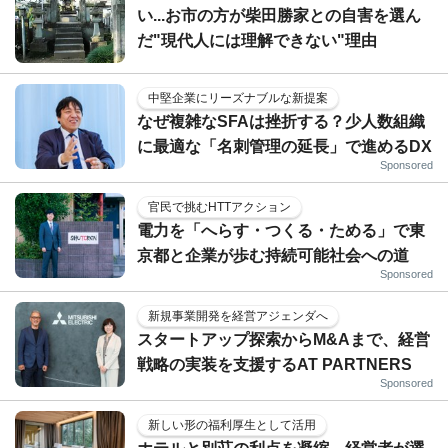
い...お市の方が柴田勝家との自害を選ん
だ"現代人には理解できない"理由
中堅企業にリーズナブルな新提案
なぜ複雑なSFAは挫折する？少人数組織
に最適な「名刺管理の延長」で進めるDX
Sponsored
官民で挑むHTTアクション
電力を「へらす・つくる・ためる」で東
京都と企業が歩む持続可能社会への道
Sponsored
新規事業開発を経営アジェンダへ
スタートアップ探索からM&Aまで、経営
戦略の実装を支援するAT PARTNERS
Sponsored
新しい形の福利厚生として活用