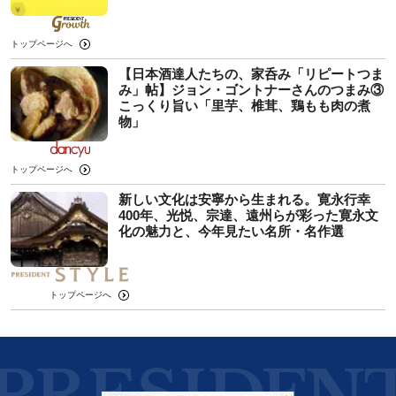
トップページへ
【日本酒達人たちの、家呑み「リピートつま
み」帖】ジョン・ゴントナーさんのつまみ③
こっくり旨い「里芋、椎茸、鶏もも肉の煮
物」
トップページへ
新しい文化は安寧から生まれる。寛永行幸
400年、光悦、宗達、遠州らが彩った寛永文
化の魅力と、今年見たい名所・名作選
トップページへ