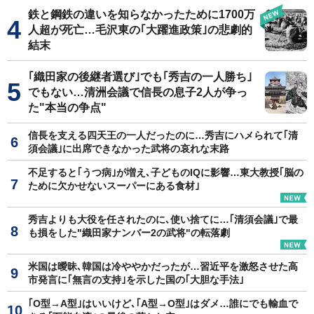
鉄と鋼鉄の違いを知らなかったために1700万
人超が死亡…毛沢東の｢大躍進政策｣の悲劇的
結末
｢織田家の後継者選び｣でも｢秀吉の一人勝ち｣
でもない…清洲会議で信長の息子2人が争っ
た"本当の争点"
信長を支える四天王の一人だったのに…秀吉にハメられて｢清
須会議｣に出席できなかった武将の哀れな末路
不足すると｢うつ病｣が増え､子どものIQに影響…東大教授｢脳の
ために欠かせないスーパーにある食材｣
秀吉よりも大役を任されたのに､使い捨てに…｢清須会議｣で最
も損をした"織田家ナンバー2の武将"の転落劇
米国は曖昧､韓国は冷ややかだったが…習近平を激怒させた高
市発言に｢無言の支持｣を示した国の｢大胆な手法｣
｢O型→A型｣はいいけど､｢A型→O型｣はダメ…誰にでも輸血で