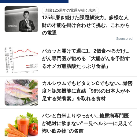
創業125周年の電通が描く未来
125年磨き続けた課題解決力。多様な人
財の才能を掛け合わせて挑む、これから
の電通
Sponsored
パカッと開けて週に1、2個食べるだけ...
がん専門医が勧める「大腸がんを予防す
るオメガ脂肪酸たっぷり食品」
カルシウムでもビタミンCでもない...骨密
度と認知機能に直結「98%の日本人が不
足する栄養素」を取れる食材
パンと白米よりやっかい...糖尿病専門医
が絶対に飲まない"一見ヘルシーに見えて
怖い飲み物"の名前