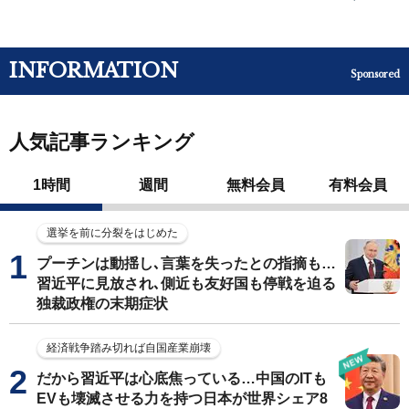
INFORMATION
Sponsored
人気記事ランキング
1時間
週間
無料会員
有料会員
選挙を前に分裂をはじめた
プーチンは動揺し､言葉を失ったとの指摘も…
習近平に見放され､側近も友好国も停戦を迫る
独裁政権の末期症状
経済戦争踏み切れば自国産業崩壊
だから習近平は心底焦っている…中国のITも
EVも壊滅させる力を持つ日本が世界シェア8