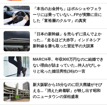
「本当のお金持ち」はポルシェやフェラ
ーリには乗っていない...FPが実際に目に
した「富裕層のクルマ」の真実
「日本の新幹線」を売らずに済んでよか
った...「走るほど大赤字」インドネシア
新幹線を勝ち取った習近平の大誤算
MARCH卒、年収900万円なのに結婚でき
ない理由が詰まっていた...仲人がぴしゃ
りと叱った婚活男性(36)の一言
新大阪駅から15分なのに巨大廃墟がそび
える...「消えた終着駅」が映し出す昭和
のニュータウンの栄枯盛衰