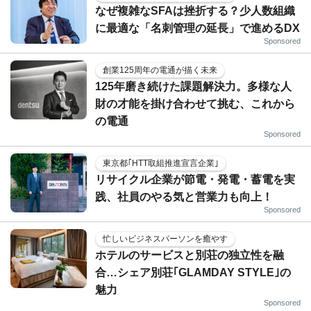
なぜ複雑なSFAは挫折する？少人数組織
に最適な「名刺管理の延長」で進めるDX
Sponsored
創業125周年の電通が描く未来
125年磨き続けた課題解決力。多様な人
財の才能を掛け合わせて挑む、これから
の電通
Sponsored
東京都｢HTT取組推進宣言企業｣
リサイクル企業が節電・発電・蓄電を実
践、社員のやる気と営業力も向上！
Sponsored
忙しいビジネスパーソンを癒やす
ホテルのサービスと別荘の独立性を融
合…シェア別荘｢GLAMDAY STYLE｣の
魅力
Sponsored