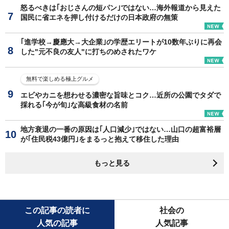
怒るべきは｢おじさんの短パン｣ではない…海外報道から見えた
国民に省エネを押し付けるだけの日本政府の無策
｢進学校→慶應大→大企業｣の学歴エリートが10数年ぶりに再会
した"元不良の友人"に打ちのめされたワケ
無料で楽しめる極上グルメ
エビやカニを想わせる濃密な旨味とコク…近所の公園でタダで
採れる｢今が旬｣な高級食材の名前
地方衰退の一番の原因は｢人口減少｣ではない…山口の超富裕層
が｢住民税43億円｣をまるっと抱えて移住した理由
もっと見る
この記事の読者に
社会の
人気の記事
人気記事