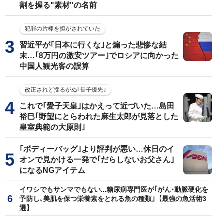
割を握る"素材"の名前
犯罪の片棒を担がされていた
習近平が｢日本に行くな｣と煽った悲惨な結
末…｢8万円の激安ツアー｣でロシアに向かった
中国人観光客の誤算
改正されど揺るがぬ｢長子優先｣
これで｢愛子天皇｣はかえって近づいた…島田
裕巳｢野望にとらわれた麻生太郎が見落とした
皇室典範の大原則｣
｢ボディーバッグ｣より評判が悪い…休日のイ
オンで見かける一発で｢だらしないお父さん｣
になるNGアイテム
イワシでもサンマでもない...糖尿病専門医が｢がん･動脈硬化を
予防し､美肌を保つ栄養素をとれる魚の種類｣【最強の魚活術3
選】