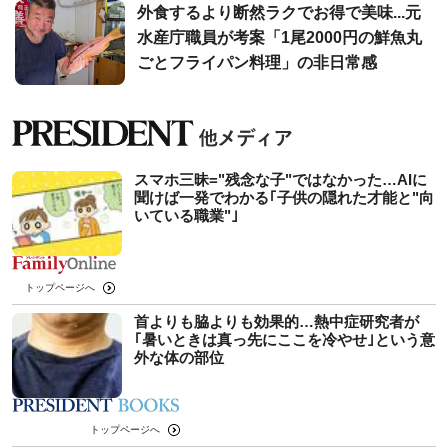
外食するより断然ラクでお得で美味...元
水産庁職員が考案「1尾2000円の鮮魚丸
ごとフライパン料理」の非日常感
スマホ三昧="残念な子"ではなかった…AIに
聞けば一発でわかる｢子供の隠れた才能と"向
いている職業"｣
トップページへ
首よりも脇よりも効果的…熱中症研究者が
｢暑いときは真っ先にここを冷やせ｣という意
外な体の部位
トップページへ