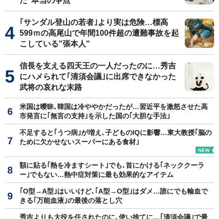
た"本当の争点"
｢サンダル登山の若者｣より実は危険…標高
599ｍの高尾山で年間100件超の遭難事故を起
こしている"張本人"
信長を支える四天王の一人だったのに…秀吉
にハメられて｢清須会議｣に出席できなかった
武将の哀れな末路
米国は曖昧､韓国は冷ややかだったが…習近平を激怒させた高
市発言に｢無言の支持｣を示した国の｢大胆な手法｣
不足すると｢うつ病｣が増え､子どものIQに影響…東大教授｢脳の
ために欠かせないスーパーにある食材｣
額に貼る｢熱を冷ますシート｣でも､首にかける｢ネッククーラ
ー｣でもない…熱中症対策に最も効果的なアイテム
｢O型→A型｣はいいけど､｢A型→O型｣はダメ…誰にでも輸血で
きる｢万能血液｣の最後の落とし穴
秀吉よりも大役を任されたのに､使い捨てに…｢清須会議｣で最