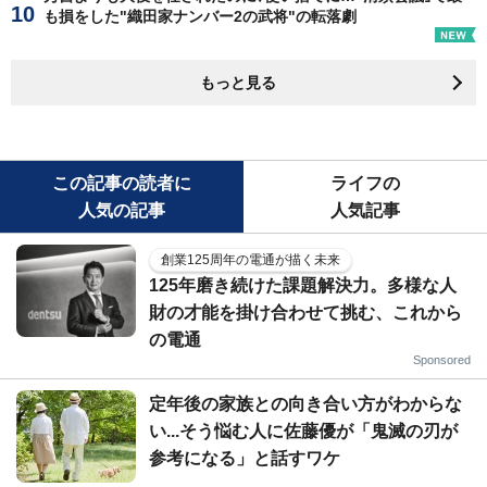
も損をした"織田家ナンバー2の武将"の転落劇
もっと見る
この記事の読者に
ライフの
人気の記事
人気記事
創業125周年の電通が描く未来
125年磨き続けた課題解決力。多様な人
財の才能を掛け合わせて挑む、これから
の電通
Sponsored
定年後の家族との向き合い方がわからな
い...そう悩む人に佐藤優が「鬼滅の刃が
参考になる」と話すワケ