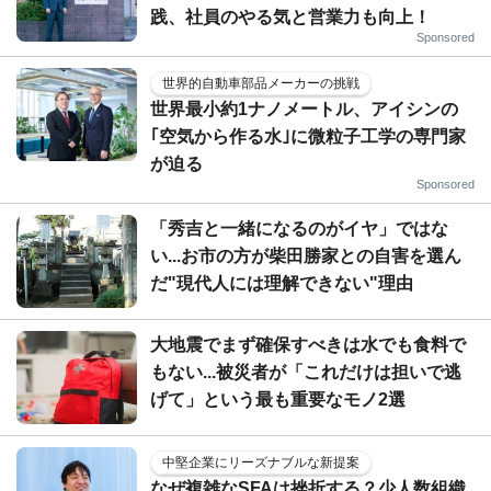
践、社員のやる気と営業力も向上！
Sponsored
世界的自動車部品メーカーの挑戦
世界最小約1ナノメートル、アイシンの
｢空気から作る水｣に微粒子工学の専門家
が迫る
Sponsored
「秀吉と一緒になるのがイヤ」ではな
い...お市の方が柴田勝家との自害を選ん
だ"現代人には理解できない"理由
大地震でまず確保すべきは水でも食料で
もない...被災者が「これだけは担いで逃
げて」という最も重要なモノ2選
中堅企業にリーズナブルな新提案
なぜ複雑なSFAは挫折する？少人数組織