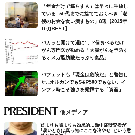
「年金だけで暮らす人」は早々に手放し
ている...50代までに捨てておくべき「老
後のお金を食い潰すもの」8選【2025年
10月BEST】
パカッと開けて週に1、2個食べるだけ...
がん専門医が勧める「大腸がんを予防す
るオメガ脂肪酸たっぷり食品」
バフェットも「現金は危険だ」と警告し
た...オルカンでもS&P500でもない、イ
ンフレ時こそ強さを発揮する「資産」
首よりも脇よりも効果的…熱中症研究者が
｢暑いときは真っ先にここを冷やせ｣という意