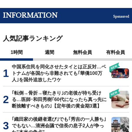
INFORMATION
Sponsored
人気記事ランキング
1時間
週間
無料会員
有料会員
中国系住民を同化させたタイとは正反対…ベ
トナムが各国から非難されても｢華僑100万
人｣を国外追放したワケ
｢転倒→骨折→寝たきり｣の老後が待ち受け
る…医師･和田秀樹｢60代になったら真っ先に
断捨離すべきもの｣【定年後の黄金期3選】
｢織田家の後継者選び｣でも｢秀吉の一人勝ち｣
でもない…清洲会議で信長の息子2人が争っ