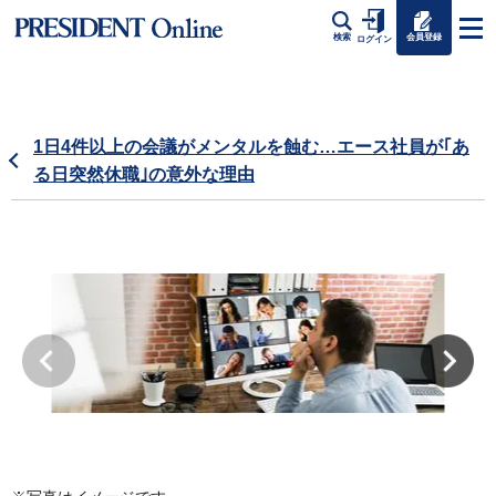
会員登録
検索
ログイン
1日4件以上の会議がメンタルを蝕む…エース社員が｢あ
る日突然休職｣の意外な理由