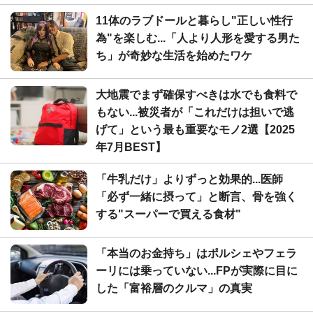
11体のラブドールと暮らし"正しい性行
為"を楽しむ...「人より人形を愛する男た
ち」が奇妙な生活を始めたワケ
大地震でまず確保すべきは水でも食料で
もない...被災者が「これだけは担いで逃
げて」という最も重要なモノ2選【2025
年7月BEST】
「牛乳だけ」よりずっと効果的...医師
「必ず一緒に摂って」と断言、骨を強く
する"スーパーで買える食材"
「本当のお金持ち」はポルシェやフェラ
ーリには乗っていない...FPが実際に目に
した「富裕層のクルマ」の真実