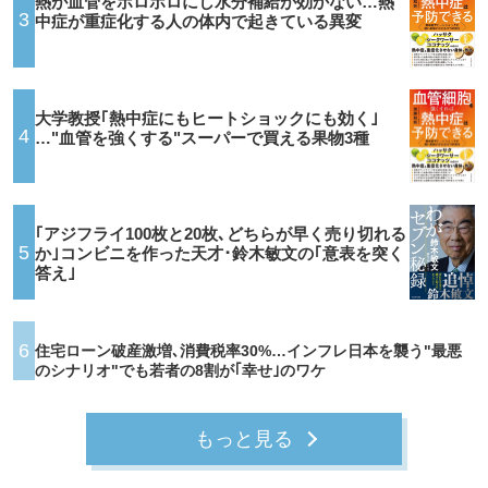
熱が血管をボロボロにし水分補給が効かない…熱
3
中症が重症化する人の体内で起きている異変
大学教授｢熱中症にもヒートショックにも効く｣
4
…"血管を強くする"スーパーで買える果物3種
｢アジフライ100枚と20枚､どちらが早く売り切れる
5
か｣コンビニを作った天才･鈴木敏文の｢意表を突く
答え｣
6
住宅ローン破産激増､消費税率30%…インフレ日本を襲う"最悪
のシナリオ"でも若者の8割が｢幸せ｣のワケ
もっと見る