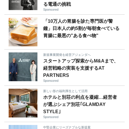
る電通の挑戦
Sponsored
「10万人の胃腸を診た専門医が警
鐘」日本人の約5割が毎朝食べている
胃腸に最悪の"ある食べ物"
新規事業開発を経営アジェンダへ
スタートアップ探索からM&Aまで、
経営戦略の実装を支援するAT
PARTNERS
Sponsored
新しい形の福利厚生として活用
ホテルと別荘の利点を凝縮…経営者
が選ぶシェア別荘｢GLAMDAY
STYLE｣
Sponsored
中堅企業にリーズナブルな新提案