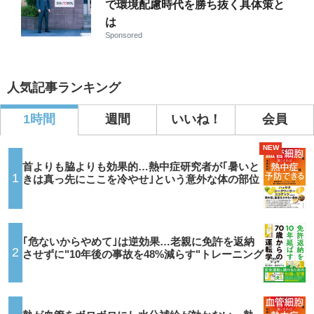
で環境配慮時代を勝ち抜く具体策と
は
Sponsored
人気記事ランキング
1時間
週間
いいね！
会員
NEW
首よりも脇よりも効果的…熱中症研究者が｢暑いと
1
きは真っ先にここを冷やせ｣という意外な体の部位
｢危ないからやめて｣は逆効果…老親に免許を返納
2
させずに"10年後の事故を48%減らす"トレーニング