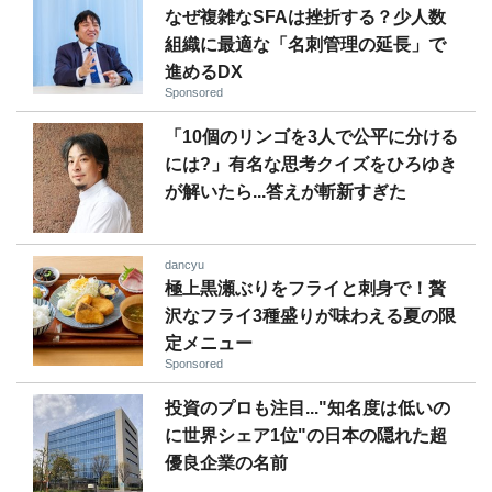
なぜ複雑なSFAは挫折する？少人数
組織に最適な「名刺管理の延長」で
進めるDX
Sponsored
「10個のリンゴを3人で公平に分ける
には?」有名な思考クイズをひろゆき
が解いたら...答えが斬新すぎた
dancyu
極上黒瀬ぶりをフライと刺身で！贅
沢なフライ3種盛りが味わえる夏の限
定メニュー
Sponsored
投資のプロも注目..."知名度は低いの
に世界シェア1位"の日本の隠れた超
優良企業の名前