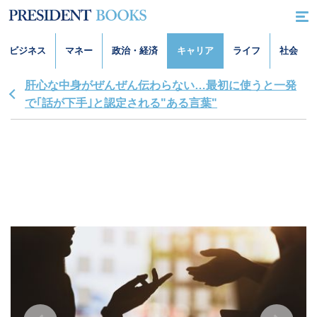
ビジネス
マネー
政治・経済
キャリア
ライフ
社会
肝心な中身がぜんぜん伝わらない…最初に使うと一発
で｢話が下手｣と認定される"ある言葉"