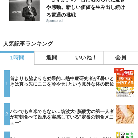
や感動。新しい価値を生み出し続け
る電通の挑戦
Sponsored
人気記事ランキング
1時間
週間
いいね！
会員
NEW
首よりも脇よりも効果的…熱中症研究者が｢暑いと
1
きは真っ先にここを冷やせ｣という意外な体の部位
パンでも白米でもない…筑波大･脳疲労の第一人者
2
が毎朝食べて効果を実感している"定番の朝食メニ
ュー"