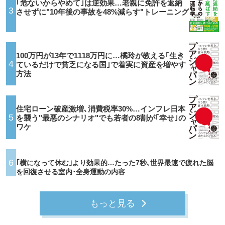
｢危ないからやめて｣は逆効果…老親に免許を返納
3
させずに"10年後の事故を48%減らす"トレーニング
100万円が13年で1118万円に…橘玲が教える｢生き
4
ているだけで貧乏になる国｣で着実に資産を増やす
方法
住宅ローン破産激増､消費税率30%…インフレ日本
5
を襲う"最悪のシナリオ"でも若者の8割が｢幸せ｣の
ワケ
6
｢横になって休む｣より効果的…たった7秒､世界最速で疲れた脳
を回復させる室内･全身運動の内容
もっと見る