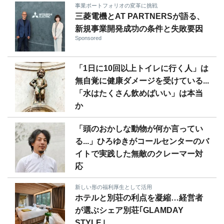
事業ポートフォリオの変革に挑戦
三菱電機とAT PARTNERSが語る、
新規事業開発成功の条件と失敗要因
Sponsored
「1日に10回以上トイレに行く人」は
無自覚に健康ダメージを受けている...
「水はたくさん飲めばいい」は本当
か
「頭のおかしな動物が何か言ってい
る...」ひろゆきがコールセンターのバ
イトで実践した無敵のクレーマー対
応
新しい形の福利厚生として活用
ホテルと別荘の利点を凝縮…経営者
が選ぶシェア別荘｢GLAMDAY
STYLE｣