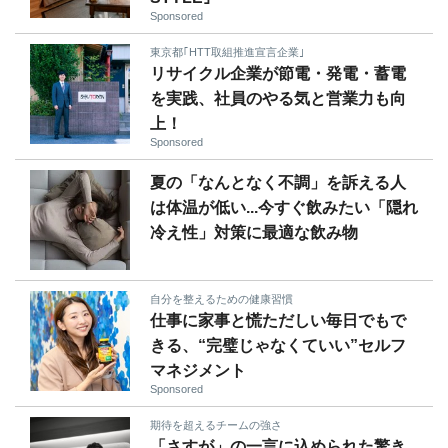
Sponsored
東京都｢HTT取組推進宣言企業｣
リサイクル企業が節電・発電・蓄電
を実践、社員のやる気と営業力も向
上！
Sponsored
夏の「なんとなく不調」を訴える人
は体温が低い...今すぐ飲みたい「隠れ
冷え性」対策に最適な飲み物
自分を整えるための健康習慣
仕事に家事と慌ただしい毎日でもで
きる、“完璧じゃなくていい”セルフ
マネジメント
Sponsored
期待を超えるチームの強さ
「さすが」の一言に込められた驚き