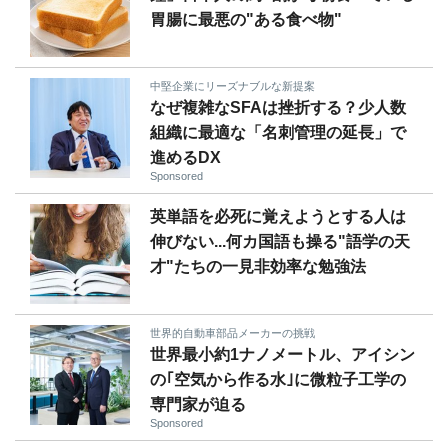
胃腸に最悪の"ある食べ物"
中堅企業にリーズナブルな新提案
なぜ複雑なSFAは挫折する？少人数
組織に最適な「名刺管理の延長」で
進めるDX
Sponsored
英単語を必死に覚えようとする人は
伸びない...何カ国語も操る"語学の天
才"たちの一見非効率な勉強法
世界的自動車部品メーカーの挑戦
世界最小約1ナノメートル、アイシン
の｢空気から作る水｣に微粒子工学の
専門家が迫る
Sponsored