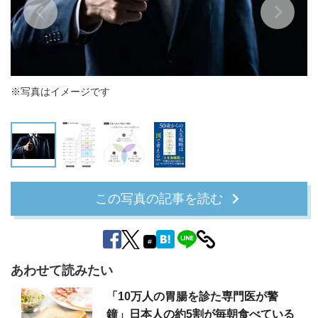
※写真はイメージです
50歳からの人生戦略は「図」で考える
50歳からの人生戦略は「図」で考える
この写真の記事を読む
#
あわせて読みたい
「10万人の胃腸を診た専門医が警
鐘」日本人の約5割が毎朝食べている