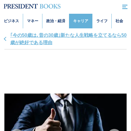
ビジネス
マネー
政治・経済
キャリア
ライフ
社会
｢今の50歳は､昔の30歳｣新たな人生戦略を立てるなら50
歳が絶好である理由