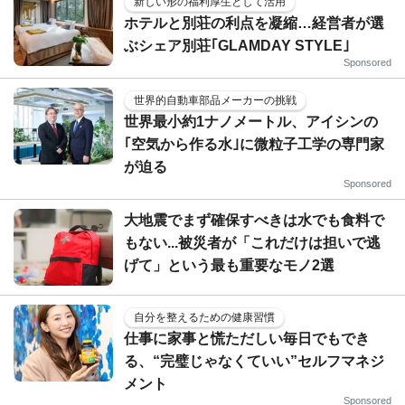
新しい形の福利厚生として活用
ホテルと別荘の利点を凝縮…経営者が選
ぶシェア別荘｢GLAMDAY STYLE｣
Sponsored
世界的自動車部品メーカーの挑戦
世界最小約1ナノメートル、アイシンの
｢空気から作る水｣に微粒子工学の専門家
が迫る
Sponsored
大地震でまず確保すべきは水でも食料で
もない...被災者が「これだけは担いで逃
げて」という最も重要なモノ2選
自分を整えるための健康習慣
仕事に家事と慌ただしい毎日でもでき
る、“完璧じゃなくていい”セルフマネジ
メント
Sponsored