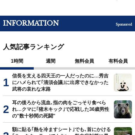
INFORMATION
Sponsored
人気記事ランキング
1時間
週間
無料会員
有料会員
信長を支える四天王の一人だったのに…秀吉
にハメられて｢清須会議｣に出席できなかった
武将の哀れな末路
耳の後ろから流血､指の肉をごっそり食べら
れ…クマに｢猪木キック｣で応戦した36歳男性
の"数十秒間の死闘"
額に貼る｢熱を冷ますシート｣でも､首にかける