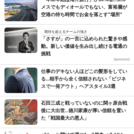
メスでもディオールでもない、富裕層が
空港の待ち時間でお金を落とす"場所"
期待を超えるチームの強さ
「さすが」の一言に込められた驚きや感
動。新しい価値を生み出し続ける電通の
挑戦
Sponsored
仕事のデキない人ほどこの髪形をしてい
る...相手から全く信頼されない「ビジネ
スで一発アウト」ヘアスタイル3選
石田三成と戦っていないのに関ヶ原合戦
後に大出世...徳川家康が厚い信頼を置い
た「戦国最大の悪人」