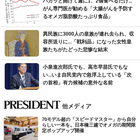
パカッと開けて週に1、2個食べるだけ...
がん専門医が勧める「大腸がんを予防す
るオメガ脂肪酸たっぷり食品」
異民族に3000人の皇族が連れ去られ、収
容所送りに...「戦利品」になった女性皇
族たちがたどった悲惨な結末
小泉進次郎氏でも、高市早苗氏でもな
い...いま自民党内で急浮上している「次
の首相」有力候補の意外な名前
70モデル超の「スピードマスター」から自分
らしい一本を。日本橋三越でオメガの期間限
定ポップアップ開催