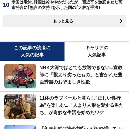
米国は曖昧､韓国は冷ややかだったが…習近平を激怒させた高
市発言に｢無言の支持｣を示した国の｢大胆な手法｣
もっと見る
この記事の読者に
キャリアの
人気の記事
人気記事
NHK大河ではとても放送できない...宣教
師に「獣より劣ったもの」と書かれた豊
臣秀吉のおぞましき性欲
11体のラブドールと暮らし"正しい性行
為"を楽しむ...「人より人形を愛する男た
ち」が奇妙な生活を始めたワケ
「年末年始は海外旅行」が30%増...エル