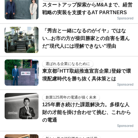
スタートアップ探索からM&Aまで、経営
戦略の実装を支援するAT PARTNERS
Sponsored
「秀吉と一緒になるのがイヤ」ではな
い...お市の方が柴田勝家との自害を選ん
だ"現代人には理解できない"理由
選ばれる企業になるために
東京都｢HTT取組推進宣言企業｣登録で環
境配慮時代を勝ち抜く具体策とは
Sponsored
創業125周年の電通が描く未来
125年磨き続けた課題解決力。多様な人
財の才能を掛け合わせて挑む、これから
の電通
Sponsored