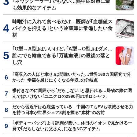
｢ネッククーラー｣でもない…熱中症対策に最
も効果的なアイテム
味噌汁に入れて食べるだけ…医師が｢血糖値ス
パイクを抑える｣という冷蔵庫に常備したい食
材
｢O型→A型｣はいいけど､｢A型→O型｣はダメ…
誰にでも輸血できる｢万能血液｣の最後の落と
し穴
｢高収入の人ほど幸せ｣は間違いだった…世界160カ国研究で分
かった｢幸福を感じにくくなる年収｣の分岐点
襟付きなのに周囲から｢だらしない｣と思われる…帰省の際に選
んではいけない｢ユニクロの2990円のポロシャツ｣
だから習近平は心底焦っている…中国のITもEVも壊滅させる力
を持つ日本が世界シェア8割を握る"素材"の名前
｢ボディーバッグ｣より評判が悪い…休日のイオンで見かける一
発で｢だらしないお父さん｣になるNGアイテム