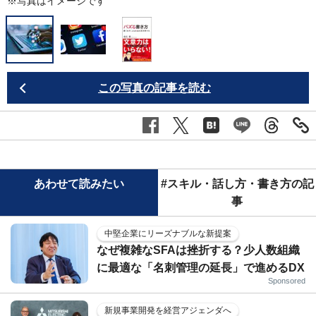
※写真はイメージです
この写真の記事を読む
あわせて読みたい
#スキル・話し方・書き方の記
事
中堅企業にリーズナブルな新提案
なぜ複雑なSFAは挫折する？少人数組織
に最適な「名刺管理の延長」で進めるDX
Sponsored
新規事業開発を経営アジェンダへ