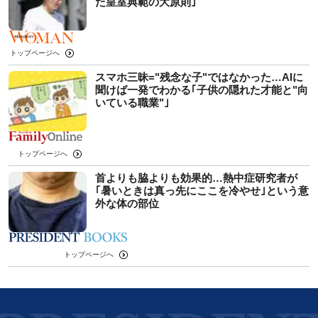
た皇室典範の大原則｣
トップページへ
スマホ三昧="残念な子"ではなかった…AIに
聞けば一発でわかる｢子供の隠れた才能と"向
いている職業"｣
トップページへ
首よりも脇よりも効果的…熱中症研究者が
｢暑いときは真っ先にここを冷やせ｣という意
外な体の部位
トップページへ