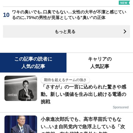
ワキの臭いでも､口臭でもない…女性の大半が不潔と感じてい
るのに､75%の男性が見落としている"臭い"の正体
もっと見る
この記事の読者に
キャリアの
人気の記事
人気記事
期待を超えるチームの強さ
「さすが」の一言に込められた驚きや感
動。新しい価値を生み出し続ける電通の
挑戦
Sponsored
小泉進次郎氏でも、高市早苗氏でもな
い...いま自民党内で急浮上している「次