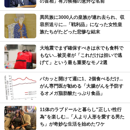
の首相」有力候補の意外な名前
異民族に3000人の皇族が連れ去られ、収
容所送りに...「戦利品」になった女性皇
族たちがたどった悲惨な結末
大地震でまず確保すべきは水でも食料で
もない...被災者が「これだけは担いで逃
げて」という最も重要なモノ2選
パカッと開けて週に1、2個食べるだけ...
がん専門医が勧める「大腸がんを予防す
るオメガ脂肪酸たっぷり食品」
11体のラブドールと暮らし"正しい性行
為"を楽しむ...「人より人形を愛する男た
ち」が奇妙な生活を始めたワケ