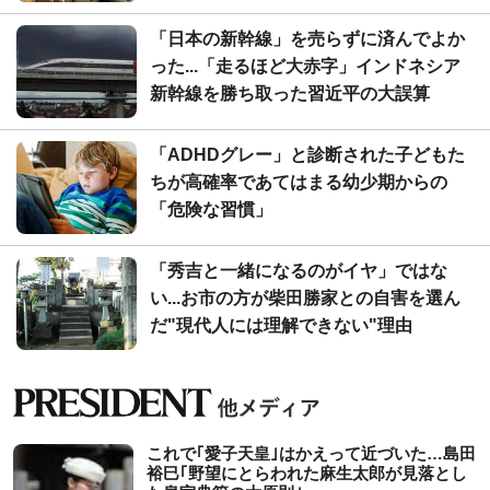
「日本の新幹線」を売らずに済んでよか
った...「走るほど大赤字」インドネシア
新幹線を勝ち取った習近平の大誤算
「ADHDグレー」と診断された子どもた
ちが高確率であてはまる幼少期からの
「危険な習慣」
「秀吉と一緒になるのがイヤ」ではな
い...お市の方が柴田勝家との自害を選ん
だ"現代人には理解できない"理由
これで｢愛子天皇｣はかえって近づいた…島田
裕巳｢野望にとらわれた麻生太郎が見落とし