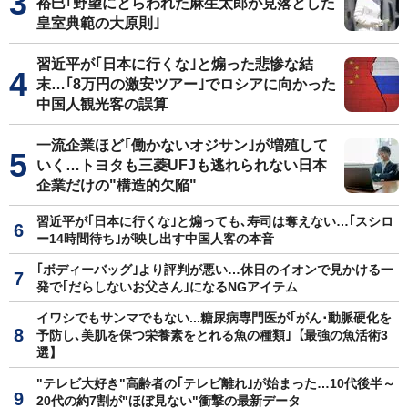
裕巳｢野望にとらわれた麻生太郎が見落とした
皇室典範の大原則｣
習近平が｢日本に行くな｣と煽った悲惨な結
末…｢8万円の激安ツアー｣でロシアに向かった
中国人観光客の誤算
一流企業ほど｢働かないオジサン｣が増殖して
いく…トヨタも三菱UFJも逃れられない日本
企業だけの"構造的欠陥"
習近平が｢日本に行くな｣と煽っても､寿司は奪えない…｢スシロ
ー14時間待ち｣が映し出す中国人客の本音
｢ボディーバッグ｣より評判が悪い…休日のイオンで見かける一
発で｢だらしないお父さん｣になるNGアイテム
イワシでもサンマでもない...糖尿病専門医が｢がん･動脈硬化を
予防し､美肌を保つ栄養素をとれる魚の種類｣【最強の魚活術3
選】
"テレビ大好き"高齢者の｢テレビ離れ｣が始まった…10代後半～
20代の約7割が"ほぼ見ない"衝撃の最新データ