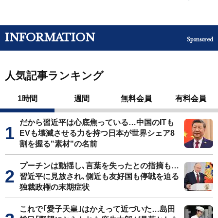
INFORMATION
Sponsored
人気記事ランキング
1時間
週間
無料会員
有料会員
だから習近平は心底焦っている…中国のITも
EVも壊滅させる力を持つ日本が世界シェア8
割を握る"素材"の名前
プーチンは動揺し､言葉を失ったとの指摘も…
習近平に見放され､側近も友好国も停戦を迫る
独裁政権の末期症状
これで｢愛子天皇｣はかえって近づいた…島田