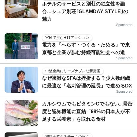
ホテルのサービスと別荘の独立性を融
合…シェア別荘｢GLAMDAY STYLE｣の
魅力
Sponsored
官民で挑むHTTアクション
電力を「へらす・つくる・ためる」で東
京都と企業が歩む持続可能社会への道
Sponsored
中堅企業にリーズナブルな新提案
なぜ複雑なSFAは挫折する？少人数組織
に最適な「名刺管理の延長」で進めるDX
Sponsored
カルシウムでもビタミンCでもない...骨密
度と認知機能に直結「98%の日本人が不
足する栄養素」を取れる食材
期待を超えるチームの強さ