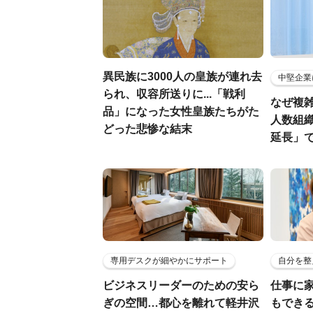
異民族に3000人の皇族が連れ去
中堅企業
られ、収容所送りに...「戦利
なぜ複雑
品」になった女性皇族たちがた
人数組
どった悲惨な結末
延長」で
専用デスクが細やかにサポート
自分を整
ビジネスリーダーのための安ら
仕事に
ぎの空間…都心を離れて軽井沢
もでき