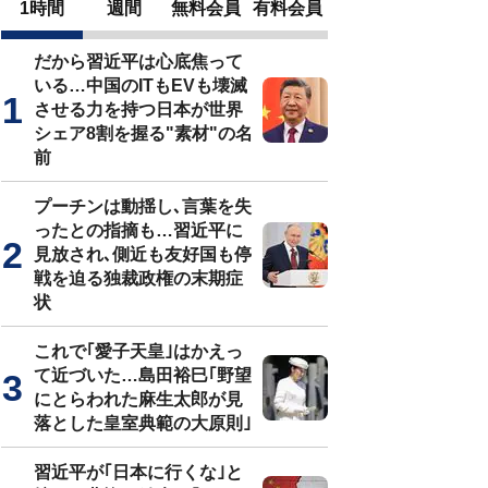
1時間
週間
無料会員
有料会員
だから習近平は心底焦って
いる…中国のITもEVも壊滅
させる力を持つ日本が世界
シェア8割を握る"素材"の名
前
プーチンは動揺し､言葉を失
ったとの指摘も…習近平に
見放され､側近も友好国も停
戦を迫る独裁政権の末期症
状
これで｢愛子天皇｣はかえっ
て近づいた…島田裕巳｢野望
にとらわれた麻生太郎が見
落とした皇室典範の大原則｣
習近平が｢日本に行くな｣と