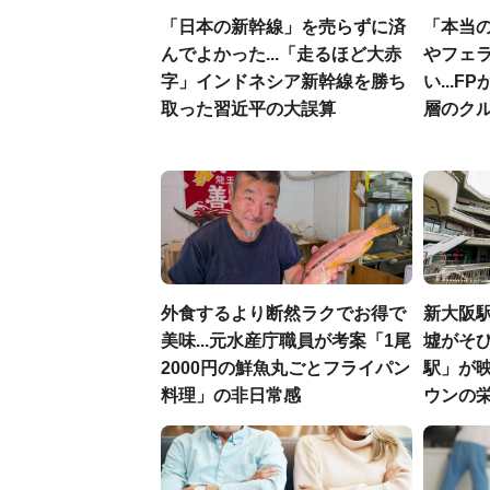
「日本の新幹線」を売らずに済
「本当
んでよかった...「走るほど大赤
やフェ
字」インドネシア新幹線を勝ち
い...
取った習近平の大誤算
層のク
外食するより断然ラクでお得で
新大阪駅
美味...元水産庁職員が考案「1尾
墟がそび
2000円の鮮魚丸ごとフライパン
駅」が
料理」の非日常感
ウンの