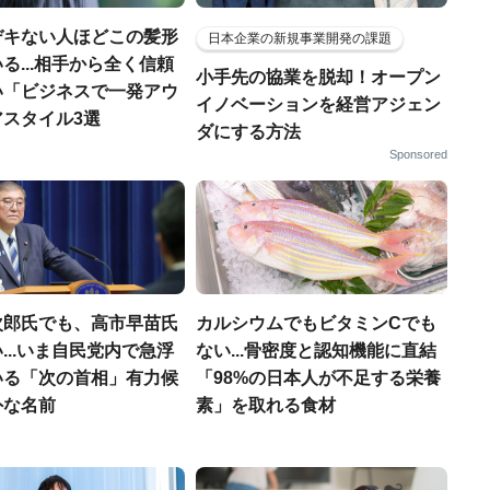
デキない人ほどこの髪形
日本企業の新規事業開発の課題
る...相手から全く信頼
小手先の協業を脱却！オープン
い「ビジネスで一発アウ
イノベーションを経営アジェン
アスタイル3選
ダにする方法
Sponsored
次郎氏でも、高市早苗氏
カルシウムでもビタミンCでも
...いま自民党内で急浮
ない...骨密度と認知機能に直結
いる「次の首相」有力候
「98%の日本人が不足する栄養
外な名前
素」を取れる食材