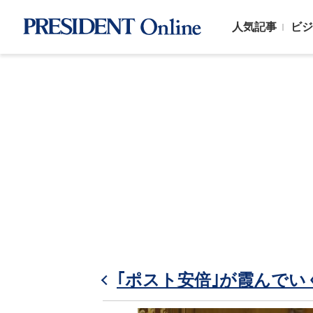
人気記事
ビジ
｢ポスト安倍｣が霞んでい