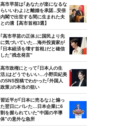
高市早苗は｢あなたが楽になるな
らいいわよ｣と離婚を承諾...安倍
内閣で出世する間に生まれた夫
との溝【高市首相3選】
｢高市早苗の正体｣に国民より先
に気づいていた…海外投資家が
｢日本経済を壊す首相｣だと確信
した"残念発言"
高市政権にとって｢日本人の生
活｣はどうでもいい…小野田紀美
のSNS投稿でわかった｢外国人
政策｣の本当の狙い
習近平が｢日本に売るな｣と煽っ
た翌日にバレた…日本企業に6
割を握られていた"中国の半導
体"の意外な急所