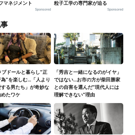
ルフマネジメント
粒子工学の専門家が迫る
Sponsored
Sponsored
記事
ラブドールと暮らし"正
「秀吉と一緒になるのがイヤ」
為"を楽しむ...「人より
ではない...お市の方が柴田勝家
愛する男たち」が奇妙な
との自害を選んだ"現代人には
始めたワケ
理解できない"理由