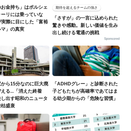
のお金持ち」はポルシェ
期待を超えるチームの強さ
ラーリには乗っていな
「さすが」の一言に込められた
FPが実際に目にした「富裕
驚きや感動。新しい価値を生み
ルマ」の真実
出し続ける電通の挑戦
Sponsored
から15分なのに巨大廃
「ADHDグレー」と診断された
える...「消えた終着
子どもたちが高確率であてはま
映し出す昭和のニュータ
る幼少期からの「危険な習慣」
栄枯盛衰