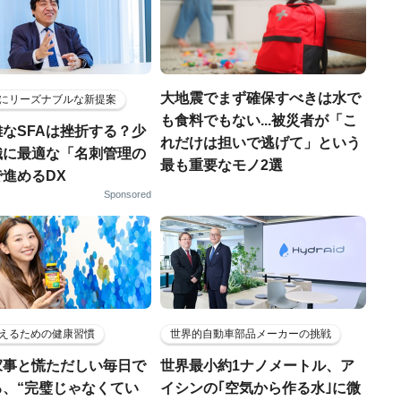
大地震でまず確保すべきは水で
にリーズナブルな新提案
も食料でもない...被災者が「こ
なSFAは挫折する？少
れだけは担いで逃げて」という
織に最適な「名刺管理の
最も重要なモノ2選
進めるDX
Sponsored
えるための健康習慣
世界的自動車部品メーカーの挑戦
家事と慌ただしい毎日で
世界最小約1ナノメートル、ア
る、“完璧じゃなくてい
イシンの｢空気から作る水｣に微