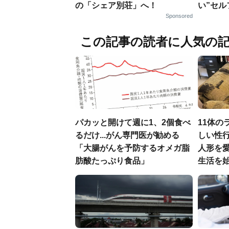
の「シェア別荘」へ！
い”セ
Sponsored
この記事の読者に人気の
パカッと開けて週に1、2個食べ
11体の
るだけ...がん専門医が勧める
しい性行
「大腸がんを予防するオメガ脂
人形を
肪酸たっぷり食品」
生活を