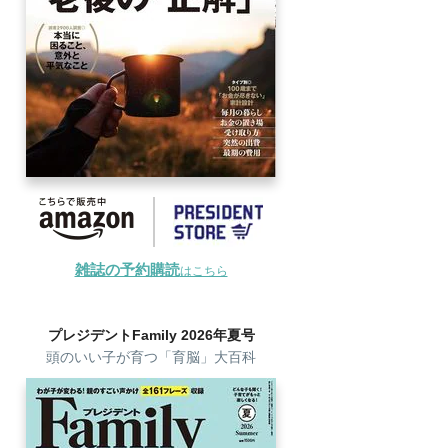
雑誌の予約購読
はこちら
プレジデントFamily 2026年夏号
頭のいい子が育つ「育脳」大百科