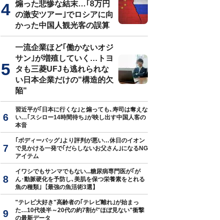
煽った悲惨な結末…｢8万円
の激安ツアー｣でロシアに向
かった中国人観光客の誤算
一流企業ほど｢働かないオジ
サン｣が増殖していく…トヨ
タも三菱UFJも逃れられな
い日本企業だけの"構造的欠
陥"
習近平が｢日本に行くな｣と煽っても､寿司は奪えな
い…｢スシロー14時間待ち｣が映し出す中国人客の
本音
｢ボディーバッグ｣より評判が悪い…休日のイオン
で見かける一発で｢だらしないお父さん｣になるNG
アイテム
イワシでもサンマでもない...糖尿病専門医が｢が
ん･動脈硬化を予防し､美肌を保つ栄養素をとれる
魚の種類｣【最強の魚活術3選】
"テレビ大好き"高齢者の｢テレビ離れ｣が始まっ
た…10代後半～20代の約7割が"ほぼ見ない"衝撃
の最新データ