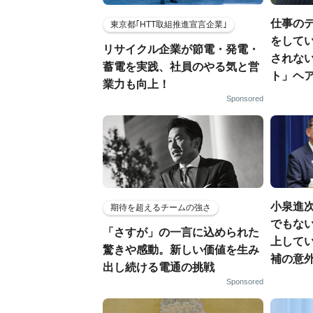
仕事の
東京都｢HTT取組推進宣言企業｣
をしてい
リサイクル企業が節電・発電・
されな
蓄電を実践、社員のやる気と営
ト」ヘ
業力も向上！
Sponsored
小泉進
期待を超えるチームの強さ
でもない
「さすが」の一言に込められた
上して
驚きや感動。新しい価値を生み
補の意
出し続ける電通の挑戦
Sponsored