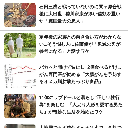
石田三成と戦っていないのに関ヶ原合戦
後に大出世...徳川家康が厚い信頼を置い
た「戦国最大の悪人」
定年後の家族との向き合い方がわからな
い...そう悩む人に佐藤優が「鬼滅の刃が
参考になる」と話すワケ
パカッと開けて週に1、2個食べるだけ...
がん専門医が勧める「大腸がんを予防す
るオメガ脂肪酸たっぷり食品」
11体のラブドールと暮らし"正しい性行
為"を楽しむ...「人より人形を愛する男た
ち」が奇妙な生活を始めたワケ
大地震でまず確保すべきは水でも食料で