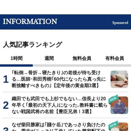
INFORMATION
Sponsored
人気記事ランキング
1時間
週間
無料会員
有料会員
｢転倒→骨折→寝たきり｣の老後が待ち受け
る…医師･和田秀樹｢60代になったら真っ先に
断捨離すべきもの｣【定年後の黄金期3選】
織田でも武田でも上杉でもない…信長より20
年早く｢最初の天下人｣になった､教科書に載ら
ない戦国武将の名前【豊臣兄弟！3選】
なぜ柴田勝家は｢賤ケ岳｣であっさり負けたの