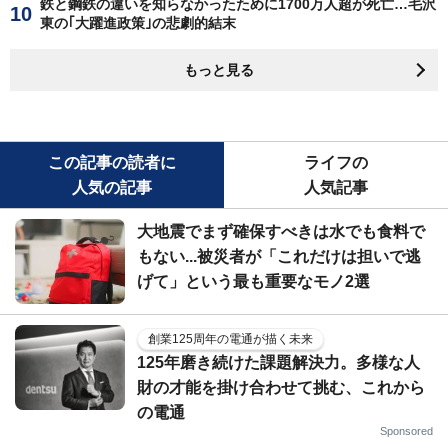
鉄と鋼鉄の違いを知らなかったために1700万人超が死亡…毛沢
東の｢大躍進政策｣の悲劇的結末
もっと見る
この記事の読者に
ライフの
人気の記事
人気記事
大地震でまず確保すべきは水でも食料で
もない...被災者が「これだけは担いで逃
げて」という最も重要なモノ2選
創業125周年の電通が描く未来
125年磨き続けた課題解決力。多様な人
財の才能を掛け合わせて挑む、これから
の電通
Sponsored