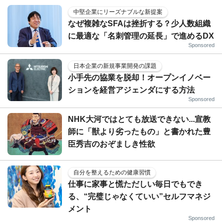
中堅企業にリーズナブルな新提案
なぜ複雑なSFAは挫折する？少人数組織
に最適な「名刺管理の延長」で進めるDX
Sponsored
日本企業の新規事業開発の課題
小手先の協業を脱却！オープンイノベー
ションを経営アジェンダにする方法
Sponsored
NHK大河ではとても放送できない...宣教
師に「獣より劣ったもの」と書かれた豊
臣秀吉のおぞましき性欲
自分を整えるための健康習慣
仕事に家事と慌ただしい毎日でもでき
る、“完璧じゃなくていい”セルフマネジ
メント
Sponsored