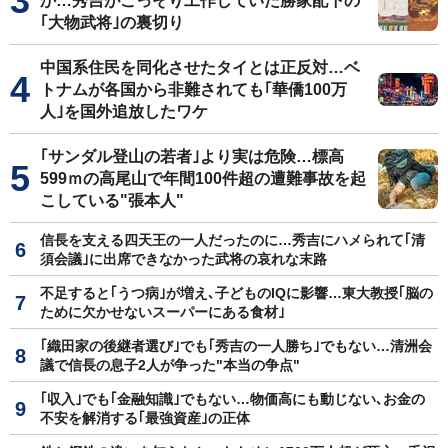
か…秀吉がこっそり工作していた勝家配下の
｢大物武将｣の裏切り
中国系住民を同化させたタイとは正反対…ベ
トナムが各国から非難されても｢華僑100万
人｣を国外追放したワケ
｢サンダル登山の若者｣より実は危険…標高
599ｍの高尾山で年間100件超の遭難事故を起
こしている"張本人"
信長を支える四天王の一人だったのに…秀吉にハメられて｢清
須会議｣に出席できなかった武将の哀れな末路
不足すると｢うつ病｣が増え､子どものIQに影響…東大教授｢脳の
ために欠かせないスーパーにある食材｣
｢織田家の後継者選び｣でも｢秀吉の一人勝ち｣でもない…清洲会
議で信長の息子2人が争った"本当の争点"
｢収入｣でも｢金融知識｣でもない…物価高にも動じない､お金の
不安を解消する｢最強資産｣の正体