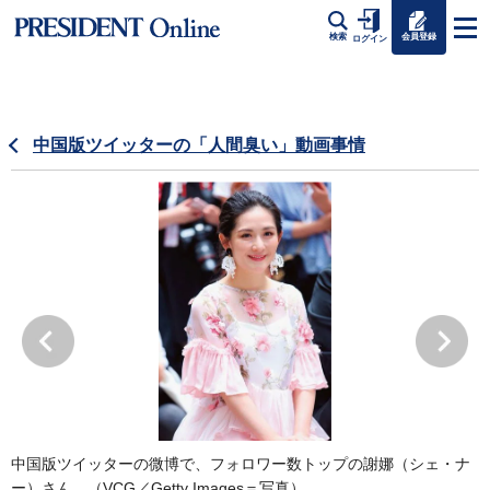
会員登録
検索
ログイン
中国版ツイッターの「人間臭い」動画事情
中国版ツイッターの微博で、フォロワー数トップの謝娜（シェ・ナ
ー）さん。（VCG／Getty Images＝写真）