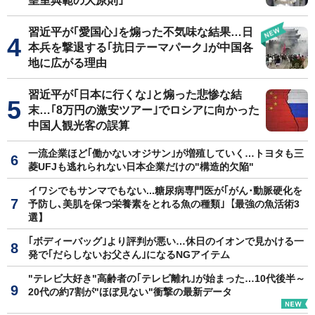
皇室典範の大原則｣
習近平が｢愛国心｣を煽った不気味な結果…日
本兵を撃退する｢抗日テーマパーク｣が中国各
地に広がる理由
習近平が｢日本に行くな｣と煽った悲惨な結
末…｢8万円の激安ツアー｣でロシアに向かった
中国人観光客の誤算
一流企業ほど｢働かないオジサン｣が増殖していく…トヨタも三
菱UFJも逃れられない日本企業だけの"構造的欠陥"
イワシでもサンマでもない...糖尿病専門医が｢がん･動脈硬化を
予防し､美肌を保つ栄養素をとれる魚の種類｣【最強の魚活術3
選】
｢ボディーバッグ｣より評判が悪い…休日のイオンで見かける一
発で｢だらしないお父さん｣になるNGアイテム
"テレビ大好き"高齢者の｢テレビ離れ｣が始まった…10代後半～
20代の約7割が"ほぼ見ない"衝撃の最新データ