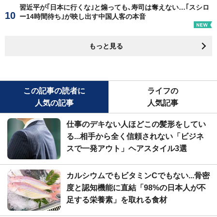
習近平が｢日本に行くな｣と煽っても､寿司は奪えない…｢スシロ
ー14時間待ち｣が映し出す中国人客の本音
もっと見る
この記事の読者に
ライフの
人気の記事
人気記事
仕事のデキない人ほどこの髪形をしてい
る...相手から全く信頼されない「ビジネ
スで一発アウト」ヘアスタイル3選
カルシウムでもビタミンCでもない...骨密
度と認知機能に直結「98%の日本人が不
足する栄養素」を取れる食材