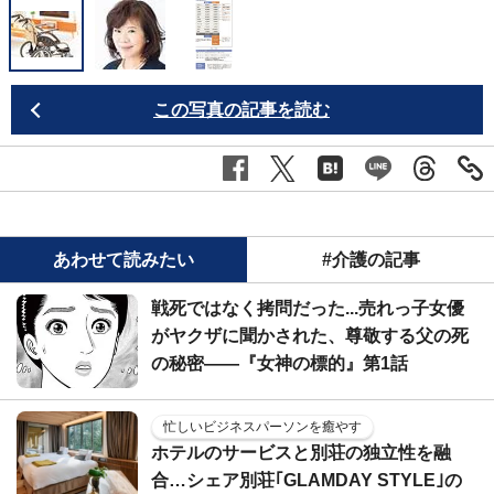
この写真の記事を読む
あわせて読みたい
#介護の記事
戦死ではなく拷問だった...売れっ子女優
がヤクザに聞かされた、尊敬する父の死
の秘密――『女神の標的』第1話
忙しいビジネスパーソンを癒やす
ホテルのサービスと別荘の独立性を融
合…シェア別荘｢GLAMDAY STYLE｣の