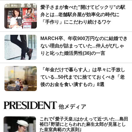
愛子さまが食べた"開けてビックリ"の駅
弁とは...老舗駅弁屋が効率化の時代に
「手作り」にこだわり続けるワケ
MARCH卒、年収900万円なのに結婚でき
ない理由が詰まっていた...仲人がぴしゃ
りと叱った婚活男性(36)の一言
「年金だけで暮らす人」は早々に手放し
ている...50代までに捨てておくべき「老
後のお金を食い潰すもの」8選
これで｢愛子天皇｣はかえって近づいた…島田
裕巳｢野望にとらわれた麻生太郎が見落とし
た皇室典範の大原則｣