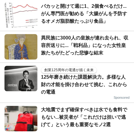
パカッと開けて週に1、2個食べるだけ...
がん専門医が勧める「大腸がんを予防す
るオメガ脂肪酸たっぷり食品」
異民族に3000人の皇族が連れ去られ、収
容所送りに...「戦利品」になった女性皇
族たちがたどった悲惨な結末
創業125周年の電通が描く未来
125年磨き続けた課題解決力。多様な人
財の才能を掛け合わせて挑む、これから
の電通
Sponsored
大地震でまず確保すべきは水でも食料で
もない...被災者が「これだけは担いで逃
げて」という最も重要なモノ2選