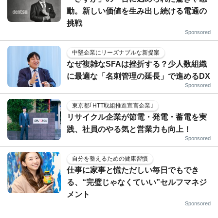
動。新しい価値を生み出し続ける電通の
挑戦
Sponsored
中堅企業にリーズナブルな新提案
なぜ複雑なSFAは挫折する？少人数組織
に最適な「名刺管理の延長」で進めるDX
Sponsored
東京都｢HTT取組推進宣言企業｣
リサイクル企業が節電・発電・蓄電を実
践、社員のやる気と営業力も向上！
Sponsored
自分を整えるための健康習慣
仕事に家事と慌ただしい毎日でもでき
る、“完璧じゃなくていい”セルフマネジ
メント
Sponsored