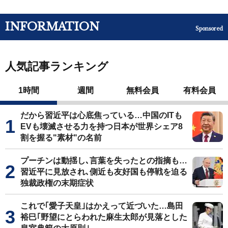
INFORMATION
Sponsored
人気記事ランキング
1時間
週間
無料会員
有料会員
だから習近平は心底焦っている…中国のITも
EVも壊滅させる力を持つ日本が世界シェア8
割を握る"素材"の名前
プーチンは動揺し､言葉を失ったとの指摘も…
習近平に見放され､側近も友好国も停戦を迫る
独裁政権の末期症状
これで｢愛子天皇｣はかえって近づいた…島田
裕巳｢野望にとらわれた麻生太郎が見落とした