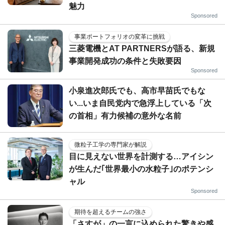
魅力
Sponsored
事業ポートフォリオの変革に挑戦
三菱電機とAT PARTNERSが語る、新規
事業開発成功の条件と失敗要因
Sponsored
小泉進次郎氏でも、高市早苗氏でもな
い...いま自民党内で急浮上している「次
の首相」有力候補の意外な名前
微粒子工学の専門家が解説
目に見えない世界を計測する…アイシン
が生んだ｢世界最小の水粒子｣のポテンシ
ャル
Sponsored
期待を超えるチームの強さ
「さすが」の一言に込められた驚きや感