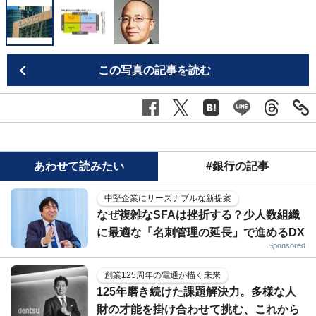
この写真の記事を読む
あわせて読みたい
#銀行の記事
中堅企業にリーズナブルな新提案
なぜ複雑なSFAは挫折する？少人数組織
に最適な「名刺管理の延長」で進めるDX
Sponsored
創業125周年の電通が描く未来
125年磨き続けた課題解決力。多様な人
財の才能を掛け合わせて挑む、これから