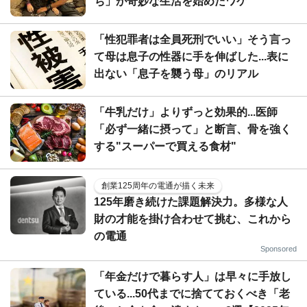
ち」が奇妙な生活を始めたワケ
「性犯罪者は全員死刑でいい」そう言っ
て母は息子の性器に手を伸ばした...表に
出ない「息子を襲う母」のリアル
「牛乳だけ」よりずっと効果的...医師
「必ず一緒に摂って」と断言、骨を強く
する"スーパーで買える食材"
創業125周年の電通が描く未来
125年磨き続けた課題解決力。多様な人
財の才能を掛け合わせて挑む、これから
の電通
Sponsored
「年金だけで暮らす人」は早々に手放し
ている...50代までに捨てておくべき「老