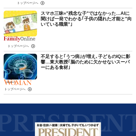
トップページへ
スマホ三昧="残念な子"ではなかった…AIに
聞けば一発でわかる｢子供の隠れた才能と"向
いている職業"｣
トップページへ
不足すると｢うつ病｣が増え､子どものIQに影
響…東大教授｢脳のために欠かせないスーパ
ーにある食材｣
トップページへ