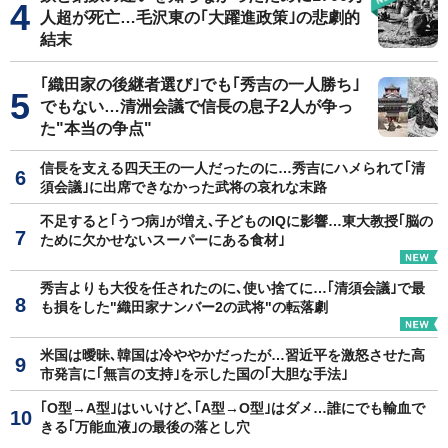
人超が死亡…毛沢東の｢大躍進政策｣の悲劇的
結末
｢織田家の後継者選び｣でも｢秀吉の一人勝ち｣
でもない…清洲会議で信長の息子2人が争っ
た"本当の争点"
信長を支える四天王の一人だったのに…秀吉にハメられて｢清
須会議｣に出席できなかった武将の哀れな末路
不足すると｢うつ病｣が増え､子どものIQに影響…東大教授｢脳の
ために欠かせないスーパーにある食材｣
秀吉よりも大役を任されたのに､使い捨てに…｢清須会議｣で最
も損をした"織田家ナンバー2の武将"の転落劇
米国は曖昧､韓国は冷ややかだったが…習近平を激怒させた高
市発言に｢無言の支持｣を示した国の｢大胆な手法｣
｢O型→A型｣はいいけど､｢A型→O型｣はダメ…誰にでも輸血で
きる｢万能血液｣の最後の落とし穴