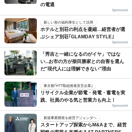
の電通
Sponsored
新しい形の福利厚生として活用
ホテルと別荘の利点を凝縮…経営者が選
ぶシェア別荘｢GLAMDAY STYLE｣
Sponsored
「秀吉と一緒になるのがイヤ」ではな
い...お市の方が柴田勝家との自害を選ん
だ"現代人には理解できない"理由
東京都｢HTT取組推進宣言企業｣
リサイクル企業が節電・発電・蓄電を実
践、社員のやる気と営業力も向上！
Sponsored
新規事業開発を経営アジェンダへ
スタートアップ探索からM&Aまで、経営