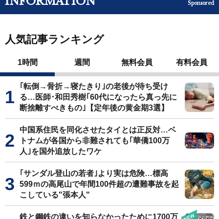
INFORMATION
Sponsored
人気記事ランキング
1時間
週間
無料会員
有料会員
｢転倒→骨折→寝たきり｣の老後が待ち受け
る…医師･和田秀樹｢60代になったら真っ先に
断捨離すべきもの｣【定年後の黄金期3選】
中国系住民を同化させたタイとは正反対…ベ
トナムが各国から非難されても｢華僑100万
人｣を国外追放したワケ
｢サンダル登山の若者｣より実は危険…標高
599ｍの高尾山で年間100件超の遭難事故を起
こしている"張本人"
鉄と鋼鉄の違いを知らなかったために1700万