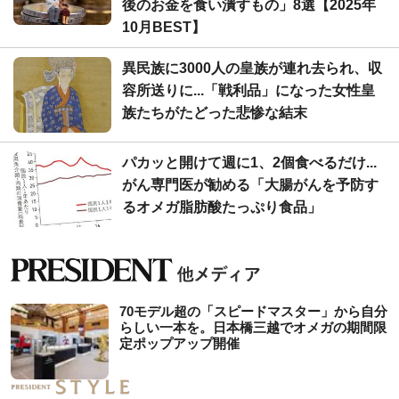
後のお金を食い潰すもの」8選【2025年
10月BEST】
異民族に3000人の皇族が連れ去られ、収
容所送りに...「戦利品」になった女性皇
族たちがたどった悲惨な結末
パカッと開けて週に1、2個食べるだけ...
がん専門医が勧める「大腸がんを予防す
るオメガ脂肪酸たっぷり食品」
70モデル超の「スピードマスター」から自分
らしい一本を。日本橋三越でオメガの期間限
定ポップアップ開催