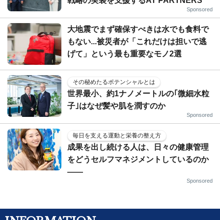
戦略の実装を支援するAT PARTNERS
Sponsored
大地震でまず確保すべきは水でも食料で
もない...被災者が「これだけは担いで逃
げて」という最も重要なモノ2選
その秘めたるポテンシャルとは
世界最小、約1ナノメートルの｢微細水粒
子｣はなぜ髪や肌を潤すのか
Sponsored
毎日を支える運動と栄養の整え方
成果を出し続ける人は、日々の健康管理
をどうセルフマネジメントしているのか
——
Sponsored