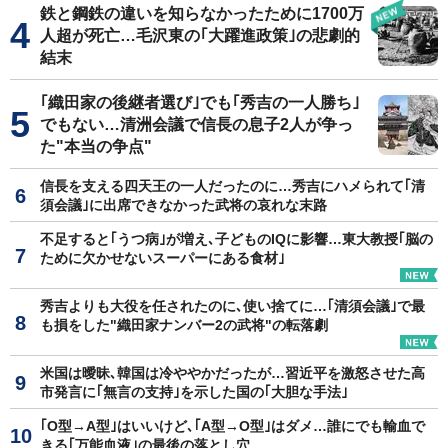
鉄と鋼鉄の違いを知らなかったために1700万
人超が死亡…毛沢東の｢大躍進政策｣の悲劇的
結末
｢織田家の後継者選び｣でも｢秀吉の一人勝ち｣
でもない…清洲会議で信長の息子2人が争っ
た"本当の争点"
信長を支える四天王の一人だったのに…秀吉にハメられて｢清
須会議｣に出席できなかった武将の哀れな末路
不足すると｢うつ病｣が増え､子どものIQに影響…東大教授｢脳の
ために欠かせないスーパーにある食材｣
秀吉よりも大役を任されたのに､使い捨てに…｢清須会議｣で最
も損をした"織田家ナンバー2の武将"の転落劇
米国は曖昧､韓国は冷ややかだったが…習近平を激怒させた高
市発言に｢無言の支持｣を示した国の｢大胆な手法｣
｢O型→A型｣はいいけど､｢A型→O型｣はダメ…誰にでも輸血で
きる｢万能血液｣の最後の落とし穴