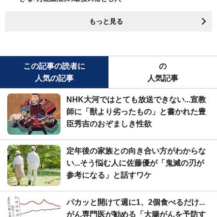
もっと見る
この記事の読者に
の
人気の記事
人気記事
NHK大河ではとても放送できない...宣教
師に「獣より劣ったもの」と書かれた豊
臣秀吉のおぞましき性欲
定年後の家族との向き合い方がわからな
い...そう悩む人に佐藤優が「鬼滅の刃が
参考になる」と話すワケ
パカッと開けて週に1、2個食べるだけ...
がん専門医が勧める「大腸がんを予防す