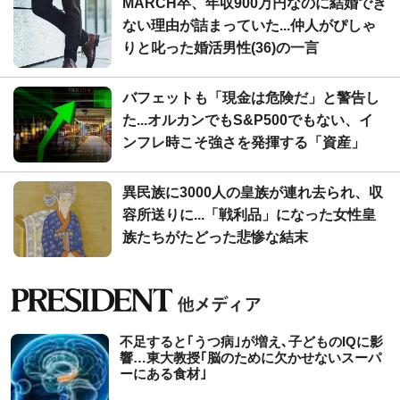
MARCH卒、年収900万円なのに結婚でき
ない理由が詰まっていた...仲人がぴしゃ
りと叱った婚活男性(36)の一言
バフェットも「現金は危険だ」と警告し
た...オルカンでもS&P500でもない、イ
ンフレ時こそ強さを発揮する「資産」
異民族に3000人の皇族が連れ去られ、収
容所送りに...「戦利品」になった女性皇
族たちがたどった悲惨な結末
不足すると｢うつ病｣が増え､子どものIQに影
響…東大教授｢脳のために欠かせないスーパ
ーにある食材｣