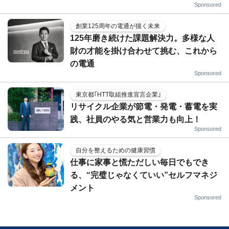
Sponsored
創業125周年の電通が描く未来
125年磨き続けた課題解決力。多様な人
財の才能を掛け合わせて挑む、これから
の電通
Sponsored
東京都｢HTT取組推進宣言企業｣
リサイクル企業が節電・発電・蓄電を実
践、社員のやる気と営業力も向上！
Sponsored
自分を整えるための健康習慣
仕事に家事と慌ただしい毎日でもでき
る、“完璧じゃなくていい”セルフマネジ
メント
Sponsored