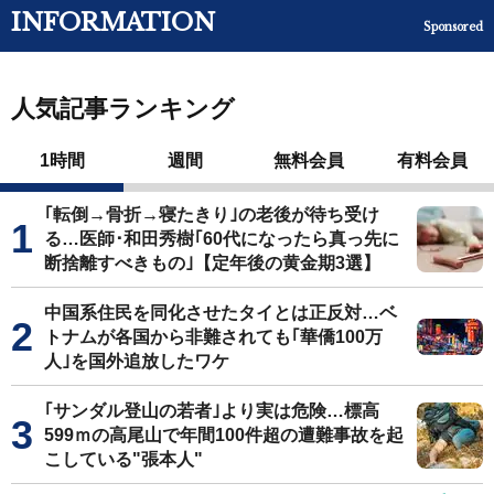
INFORMATION
Sponsored
人気記事ランキング
1時間
週間
無料会員
有料会員
｢転倒→骨折→寝たきり｣の老後が待ち受け
る…医師･和田秀樹｢60代になったら真っ先に
断捨離すべきもの｣【定年後の黄金期3選】
中国系住民を同化させたタイとは正反対…ベ
トナムが各国から非難されても｢華僑100万
人｣を国外追放したワケ
｢サンダル登山の若者｣より実は危険…標高
599ｍの高尾山で年間100件超の遭難事故を起
こしている"張本人"