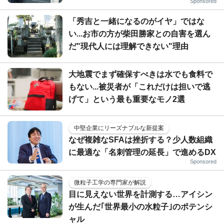
Sponsored
「秀吉と一緒になるのがイヤ」ではな
い...お市の方が柴田勝家との自害を選ん
だ"現代人には理解できない"理由
大地震でまず確保すべきは水でも食料で
もない...被災者が「これだけは担いで逃
げて」という最も重要なモノ2選
中堅企業にリーズナブルな新提案
なぜ複雑なSFAは挫折する？少人数組織
に最適な「名刺管理の延長」で進めるDX
Sponsored
微粒子工学の専門家が解説
目に見えない世界を計測する…アイシン
が生んだ｢世界最小の水粒子｣のポテンシ
ャル