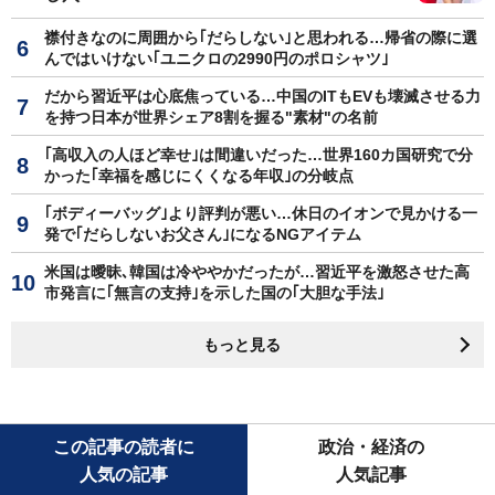
襟付きなのに周囲から｢だらしない｣と思われる…帰省の際に選
んではいけない｢ユニクロの2990円のポロシャツ｣
だから習近平は心底焦っている…中国のITもEVも壊滅させる力
を持つ日本が世界シェア8割を握る"素材"の名前
｢高収入の人ほど幸せ｣は間違いだった…世界160カ国研究で分
かった｢幸福を感じにくくなる年収｣の分岐点
｢ボディーバッグ｣より評判が悪い…休日のイオンで見かける一
発で｢だらしないお父さん｣になるNGアイテム
米国は曖昧､韓国は冷ややかだったが…習近平を激怒させた高
市発言に｢無言の支持｣を示した国の｢大胆な手法｣
もっと見る
この記事の読者に
政治・経済の
人気の記事
人気記事