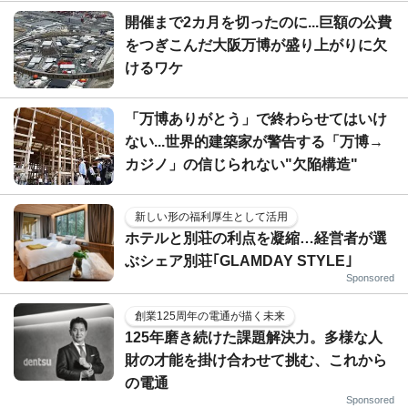
開催まで2カ月を切ったのに...巨額の公費
をつぎこんだ大阪万博が盛り上がりに欠
けるワケ
「万博ありがとう」で終わらせてはいけ
ない...世界的建築家が警告する「万博→
カジノ」の信じられない"欠陥構造"
新しい形の福利厚生として活用
ホテルと別荘の利点を凝縮…経営者が選
ぶシェア別荘｢GLAMDAY STYLE｣
Sponsored
創業125周年の電通が描く未来
125年磨き続けた課題解決力。多様な人
財の才能を掛け合わせて挑む、これから
の電通
Sponsored