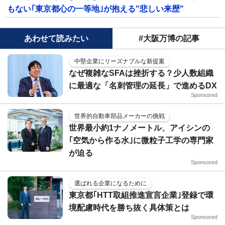
もない｢東京都心の一等地｣が抱える"悲しい来歴"
あわせて読みたい
#大阪万博の記事
中堅企業にリーズナブルな新提案
なぜ複雑なSFAは挫折する？少人数組織
に最適な「名刺管理の延長」で進めるDX
Sponsored
世界的自動車部品メーカーの挑戦
世界最小約1ナノメートル、アイシンの
｢空気から作る水｣に微粒子工学の専門家
が迫る
Sponsored
選ばれる企業になるために
東京都｢HTT取組推進宣言企業｣登録で環
境配慮時代を勝ち抜く具体策とは
Sponsored