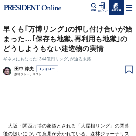
会員登録
検索
ログイン
早くも｢万博リング｣の押し付け合いが始
まった…｢保存も地獄､再利用も地獄｣の
どうしようもない建造物の実情
ギネスにもなった｢344億円リング｣が辿る末路
田中 淳夫
+フォロー
森林ジャーナリスト
大阪・関西万博の象徴とされる「大屋根リング」の閉幕
後の扱いについて意見が分かれている。森林ジャーナリス