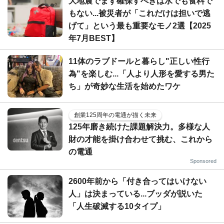
大地震でまず確保すべきは水でも食料で
もない...被災者が「これだけは担いで逃
げて」という最も重要なモノ2選【2025
年7月BEST】
11体のラブドールと暮らし"正しい性行
為"を楽しむ...「人より人形を愛する男た
ち」が奇妙な生活を始めたワケ
創業125周年の電通が描く未来
125年磨き続けた課題解決力。多様な人
財の才能を掛け合わせて挑む、これから
の電通
Sponsored
2600年前から「付き合ってはいけない
人」は決まっている...ブッダが説いた
「人生破滅する10タイプ」