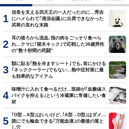
信長を支える四天王の一人だったのに…秀吉
にハメられて｢清須会議｣に出席できなかった
武将の哀れな末路
耳の後ろから流血､指の肉をごっそり食べら
れ…クマに｢猪木キック｣で応戦した36歳男性
の"数十秒間の死闘"
額に貼る｢熱を冷ますシート｣でも､首にかける
｢ネッククーラー｣でもない…熱中症対策に最
も効果的なアイテム
味噌汁に入れて食べるだけ…医師が｢血糖値ス
パイクを抑える｣という冷蔵庫に常備したい食
材
｢O型→A型｣はいいけど､｢A型→O型｣はダメ…
誰にでも輸血できる｢万能血液｣の最後の落と
し穴