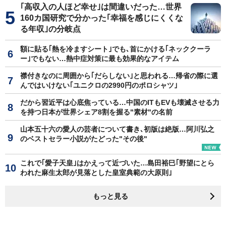
｢高収入の人ほど幸せ｣は間違いだった…世界
160カ国研究で分かった｢幸福を感じにくくな
る年収｣の分岐点
額に貼る｢熱を冷ますシート｣でも､首にかける｢ネッククーラ
ー｣でもない…熱中症対策に最も効果的なアイテム
襟付きなのに周囲から｢だらしない｣と思われる…帰省の際に選
んではいけない｢ユニクロの2990円のポロシャツ｣
だから習近平は心底焦っている…中国のITもEVも壊滅させる力
を持つ日本が世界シェア8割を握る"素材"の名前
山本五十六の愛人の芸者について書き､初版は絶版…阿川弘之
のベストセラー小説がたどった"その後"
これで｢愛子天皇｣はかえって近づいた…島田裕巳｢野望にとら
われた麻生太郎が見落とした皇室典範の大原則｣
もっと見る