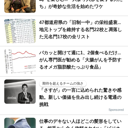
ち」が奇妙な生活を始めたワケ
47都道府県の「旧制一中」の栄枯盛衰...
地元トップを維持する名門22校と凋落し
た元名門17校の全リスト
パカッと開けて週に1、2個食べるだけ...
がん専門医が勧める「大腸がんを予防す
るオメガ脂肪酸たっぷり食品」
期待を超えるチームの強さ
「さすが」の一言に込められた驚きや感
動。新しい価値を生み出し続ける電通の
挑戦
Sponsored
仕事のデキない人ほどこの髪形をしてい