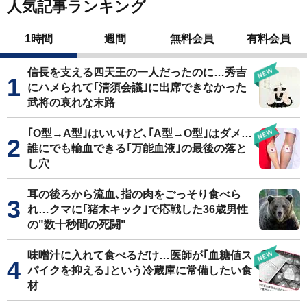
人気記事ランキング
1時間
週間
無料会員
有料会員
信長を支える四天王の一人だったのに…秀吉
にハメられて｢清須会議｣に出席できなかった
武将の哀れな末路
｢O型→A型｣はいいけど､｢A型→O型｣はダメ…
誰にでも輸血できる｢万能血液｣の最後の落と
し穴
耳の後ろから流血､指の肉をごっそり食べら
れ…クマに｢猪木キック｣で応戦した36歳男性
の"数十秒間の死闘"
味噌汁に入れて食べるだけ…医師が｢血糖値ス
パイクを抑える｣という冷蔵庫に常備したい食
材