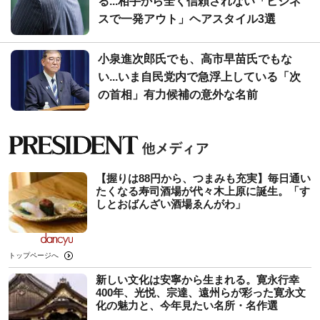
る...相手から全く信頼されない「ビジネ
スで一発アウト」ヘアスタイル3選
小泉進次郎氏でも、高市早苗氏でもな
い...いま自民党内で急浮上している「次
の首相」有力候補の意外な名前
【握りは88円から、つまみも充実】毎日通い
たくなる寿司酒場が代々木上原に誕生。「す
しとおばんざい酒場ゑんがわ」
トップページへ
新しい文化は安寧から生まれる。寛永行幸
400年、光悦、宗達、遠州らが彩った寛永文
化の魅力と、今年見たい名所・名作選