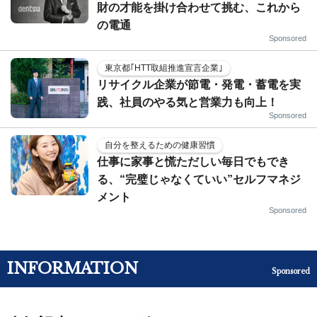
財の才能を掛け合わせて挑む、これから
の電通
Sponsored
東京都｢HTT取組推進宣言企業｣
リサイクル企業が節電・発電・蓄電を実
践、社員のやる気と営業力も向上！
Sponsored
自分を整えるための健康習慣
仕事に家事と慌ただしい毎日でもでき
る、“完璧じゃなくていい”セルフマネジ
メント
Sponsored
INFORMATION
Sponsored