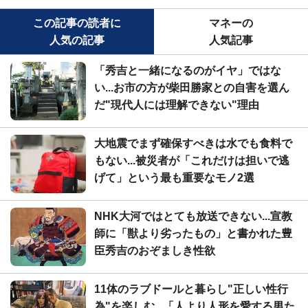
この記事の読者に
マネーの
人気の記事
人気記事
「秀吉と一緒になるのがイヤ」ではな
い...お市の方が柴田勝家との自害を選ん
だ"現代人には理解できない"理由
大地震でまず確保すべきは水でも食料で
もない...被災者が「これだけは担いで逃
げて」という最も重要なモノ2選
NHK大河ではとても放送できない...宣教
師に「獣より劣ったもの」と書かれた豊
臣秀吉のおぞましき性欲
11体のラブドールと暮らし"正しい性行
為"を楽しむ...「人より人形を愛する男た