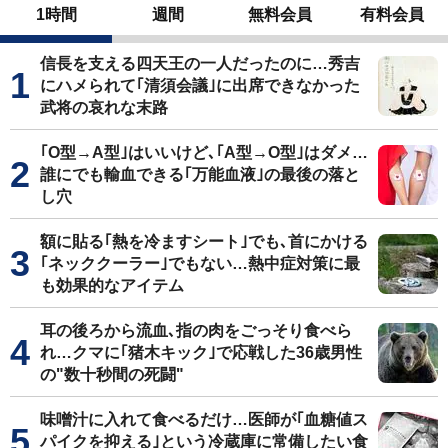
1時間
週間
無料会員
有料会員
信長を支える四天王の一人だったのに…秀吉
にハメられて｢清須会議｣に出席できなかった
武将の哀れな末路
｢O型→A型｣はいいけど､｢A型→O型｣はダメ…
誰にでも輸血できる｢万能血液｣の最後の落と
し穴
額に貼る｢熱を冷ますシート｣でも､首にかける
｢ネッククーラー｣でもない…熱中症対策に最
も効果的なアイテム
耳の後ろから流血､指の肉をごっそり食べら
れ…クマに｢猪木キック｣で応戦した36歳男性
の"数十秒間の死闘"
味噌汁に入れて食べるだけ…医師が｢血糖値ス
パイクを抑える｣という冷蔵庫に常備したい食