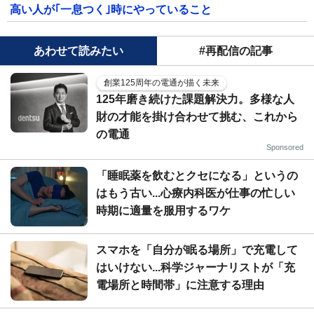
高い人が｢一息つく｣時にやっていること
あわせて読みたい
#再配信の記事
創業125周年の電通が描く未来
125年磨き続けた課題解決力。多様な人
財の才能を掛け合わせて挑む、これから
の電通
Sponsored
「睡眠薬を飲むとクセになる」というの
はもう古い...心療内科医が仕事の忙しい
時期に適量を服用するワケ
スマホを「自分が眠る場所」で充電して
はいけない...科学ジャーナリストが「充
電場所と時間帯」に注意する理由