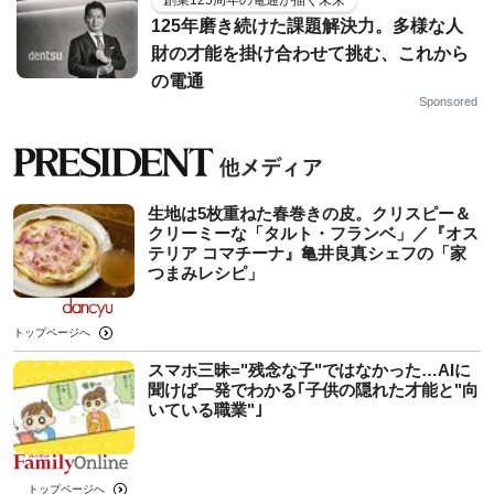
125年磨き続けた課題解決力。多様な人
財の才能を掛け合わせて挑む、これから
の電通
Sponsored
生地は5枚重ねた春巻きの皮。クリスピー＆
クリーミーな「タルト・フランベ」／『オス
テリア コマチーナ』亀井良真シェフの「家
つまみレシピ」
トップページへ
スマホ三昧="残念な子"ではなかった…AIに
聞けば一発でわかる｢子供の隠れた才能と"向
いている職業"｣
トップページへ