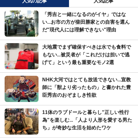
人気の記事
人気記事
「秀吉と一緒になるのがイヤ」ではな
い...お市の方が柴田勝家との自害を選ん
だ"現代人には理解できない"理由
大地震でまず確保すべきは水でも食料で
もない...被災者が「これだけは担いで逃
げて」という最も重要なモノ2選
NHK大河ではとても放送できない...宣教
師に「獣より劣ったもの」と書かれた豊
臣秀吉のおぞましき性欲
11体のラブドールと暮らし"正しい性行
為"を楽しむ...「人より人形を愛する男た
ち」が奇妙な生活を始めたワケ