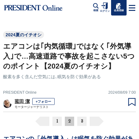
会員登録
検索
ログイン
2024夏のイチオシ
エアコンは｢内気循環｣ではなく｢外気導
入｣で…高速道路で事故を起こさない5つ
のポイント【2024夏のイチオシ】
酸素を多く含んだ空気には､眠気を防ぐ効果がある
PRESIDENT Online
2024/08/09 7:00
菰田 潔
+フォロー
モータージャーナリスト
1
2
3
エアコンの「外気導入」は眠気を防ぐ効果があ