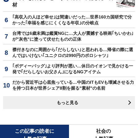
材
｢高収入の人ほど幸せ｣は間違いだった…世界160カ国研究で分
かった｢幸福を感じにくくなる年収｣の分岐点
台湾では6歳未満は鑑賞NGに…大人が震撼する映画｢ちいかわ｣
が"灰色"に塗って伏せたものの正体
襟付きなのに周囲から｢だらしない｣と思われる…帰省の際に選
んではいけない｢ユニクロの2990円のポロシャツ｣
｢ボディーバッグ｣より評判が悪い…休日のイオンで見かける一
発で｢だらしないお父さん｣になるNGアイテム
だから習近平は心底焦っている…中国のITもEVも壊滅させる力
を持つ日本が世界シェア8割を握る"素材"の名前
もっと見る
この記事の読者に
社会の