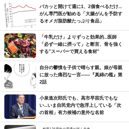
パカッと開けて週に1、2個食べるだけ...
がん専門医が勧める「大腸がんを予防す
るオメガ脂肪酸たっぷり食品」
「牛乳だけ」よりずっと効果的...医師
「必ず一緒に摂って」と断言、骨を強く
する"スーパーで買える食材"
自分の鬱憤を子供で晴らす親。娘が母親
に放った痛烈な一言――『真綿の檻』第
2話
小泉進次郎氏でも、高市早苗氏でもな
い...いま自民党内で急浮上している「次
の首相」有力候補の意外な名前
創業125周年の電通が描く未来