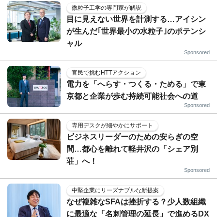
微粒子工学の専門家が解説
目に見えない世界を計測する…アイシン
が生んだ｢世界最小の水粒子｣のポテンシ
ャル
Sponsored
官民で挑むHTTアクション
電力を「へらす・つくる・ためる」で東
京都と企業が歩む持続可能社会への道
Sponsored
専用デスクが細やかにサポート
ビジネスリーダーのための安らぎの空
間…都心を離れて軽井沢の「シェア別
荘」へ！
Sponsored
中堅企業にリーズナブルな新提案
なぜ複雑なSFAは挫折する？少人数組織
に最適な「名刺管理の延長」で進めるDX