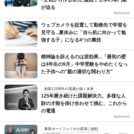
が迫る
Sponsored
ウェブカメラを設置して勤務先で学習を
見守る...夏休みに「自ら机に向かって勉
強する子」になる4つの裏技
精神論を訴えるのは逆効果...「最初の壁
は4年生の9月」中学受験をやめたくなっ
た子供への"親の適切な関わり方"
創業125周年の電通が描く未来
125年磨き続けた課題解決力。多様な人
財の才能を掛け合わせて挑む、これから
の電通
Sponsored
事業ポートフォリオの変革に挑戦