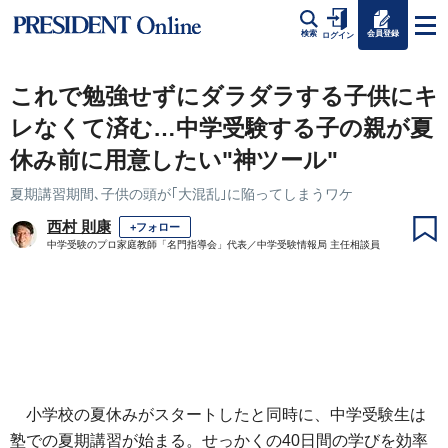
会員登録
検索
ログイン
これで勉強せずにダラダラする子供にキ
レなくて済む…中学受験する子の親が夏
休み前に用意したい"神ツール"
夏期講習期間､子供の頭が｢大混乱｣に陥ってしまうワケ
西村 則康
+フォロー
中学受験のプロ家庭教師「名門指導会」代表／中学受験情報局 主任相談員
小学校の夏休みがスタートしたと同時に、中学受験生は
塾での夏期講習が始まる。せっかくの40日間の学びを効率