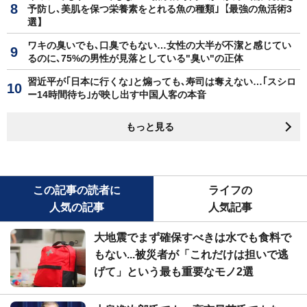
予防し､美肌を保つ栄養素をとれる魚の種類｣【最強の魚活術3
選】
ワキの臭いでも､口臭でもない…女性の大半が不潔と感じてい
るのに､75%の男性が見落としている"臭い"の正体
習近平が｢日本に行くな｣と煽っても､寿司は奪えない…｢スシロ
ー14時間待ち｣が映し出す中国人客の本音
もっと見る
この記事の読者に
ライフの
人気の記事
人気記事
大地震でまず確保すべきは水でも食料で
もない...被災者が「これだけは担いで逃
げて」という最も重要なモノ2選