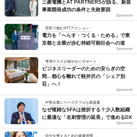
三菱電機とAT PARTNERSが語る、新規
事業開発成功の条件と失敗要因
Sponsored
官民で挑むHTTアクション
電力を「へらす・つくる・ためる」で東
京都と企業が歩む持続可能社会への道
Sponsored
専用デスクが細やかにサポート
ビジネスリーダーのための安らぎの空
間…都心を離れて軽井沢の「シェア別
荘」へ！
Sponsored
中堅企業にリーズナブルな新提案
なぜ複雑なSFAは挫折する？少人数組織
に最適な「名刺管理の延長」で進めるDX
Sponsored
自分を整えるための健康習慣