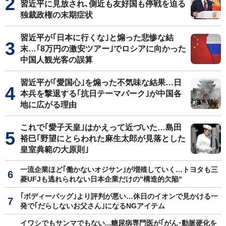
習近平に見放され､側近も友好国も停戦を迫る
独裁政権の末期症状
習近平が｢日本に行くな｣と煽った悲惨な結
末…｢8万円の激安ツアー｣でロシアに向かった
中国人観光客の誤算
習近平が｢愛国心｣を煽った不気味な結果…日
本兵を撃退する｢抗日テーマパーク｣が中国各
地に広がる理由
これで｢愛子天皇｣はかえって近づいた…島田
裕巳｢野望にとらわれた麻生太郎が見落とした
皇室典範の大原則｣
一流企業ほど｢働かないオジサン｣が増殖していく…トヨタも三
菱UFJも逃れられない日本企業だけの"構造的欠陥"
｢ボディーバッグ｣より評判が悪い…休日のイオンで見かける一
発で｢だらしないお父さん｣になるNGアイテム
イワシでもサンマでもない...糖尿病専門医が｢がん･動脈硬化を