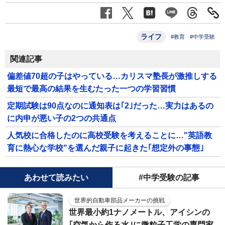
ライフ
#教育
#中学受験
関連記事
偏差値70超の子はやっている…カリスマ塾長が激推しする
最短で最高の結果を生むたった一つの学習習慣
定期試験は90点なのに通知表は｢2｣だった…実力はあるの
に内申が悪い子の2つの共通点
人気校に合格したのに高校受験を考えることに…"英語教
育に熱心な学校"を選んだ親子に起きた｢想定外の事態｣
あわせて読みたい
#中学受験の記事
世界的自動車部品メーカーの挑戦
世界最小約1ナノメートル、アイシンの
｢空気から作る水｣に微粒子工学の専門家