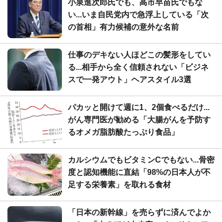
小泉進次郎氏でも、高市早苗氏でもな
い...いま自民党内で急浮上している「次
の首相」有力候補の意外な名前
仕事のデキない人ほどこの髪形をしてい
る...相手から全く信頼されない「ビジネ
スで一発アウト」ヘアスタイル3選
パカッと開けて週に1、2個食べるだけ...
がん専門医が勧める「大腸がんを予防す
るオメガ脂肪酸たっぷり食品」
カルシウムでもビタミンCでもない...骨密
度と認知機能に直結「98%の日本人が不
足する栄養素」を取れる食材
「日本の新幹線」を売らずに済んでよか