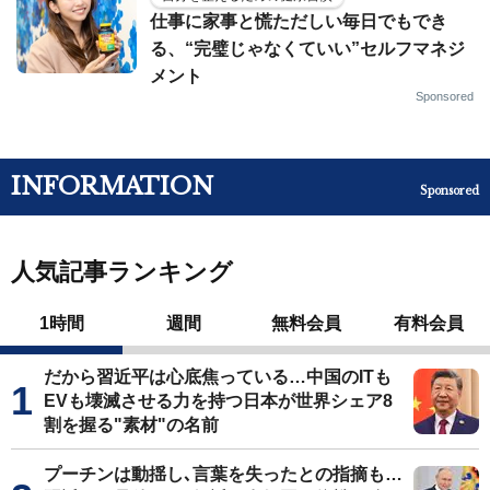
仕事に家事と慌ただしい毎日でもでき
る、“完璧じゃなくていい”セルフマネジ
メント
Sponsored
INFORMATION
Sponsored
人気記事ランキング
1時間
週間
無料会員
有料会員
だから習近平は心底焦っている…中国のITも
EVも壊滅させる力を持つ日本が世界シェア8
割を握る"素材"の名前
プーチンは動揺し､言葉を失ったとの指摘も…