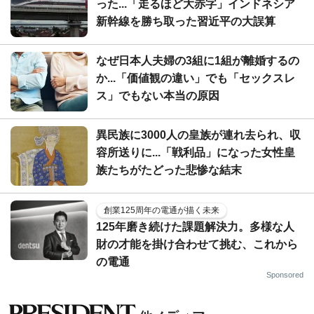
った...「走るほど大赤字」インドネシア
新幹線を勝ち取った習近平の大誤算
なぜ日本人夫婦の3組に1組が離婚するの
か...「価値観の違い」でも「セックスレ
ス」でもない本当の原因
異民族に3000人の皇族が連れ去られ、収
容所送りに...「戦利品」になった女性皇
族たちがたどった悲惨な結末
創業125周年の電通が描く未来
125年磨き続けた課題解決力。多様な人
財の才能を掛け合わせて挑む、これから
の電通
Sponsored