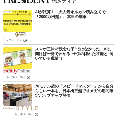
AIが試算！ 大人気オルカン積み立てで
「2000万円超」、本当の確率
トップページへ
スマホ三昧="残念な子"ではなかった…AIに
聞けば一発でわかる｢子供の隠れた才能と"向
いている職業"｣
トップページへ
70モデル超の「スピードマスター」から自分
らしい一本を。日本橋三越でオメガの期間限
定ポップアップ開催
トップページへ