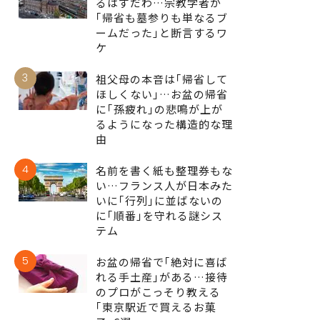
るはずだわ…宗教学者が
｢帰省も墓参りも単なるブ
ームだった｣と断言するワ
ケ
3
祖父母の本音は｢帰省して
ほしくない｣…お盆の帰省
に｢孫疲れ｣の悲鳴が上が
るようになった構造的な理
由
4
名前を書く紙も整理券もな
い…フランス人が日本みた
いに｢行列｣に並ばないの
に｢順番｣を守れる謎シス
テム
5
お盆の帰省で｢絶対に喜ば
れる手土産｣がある…接待
のプロがこっそり教える
｢東京駅近で買えるお菓