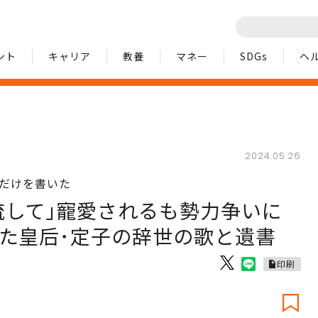
ント
キャリア
教養
マネー
SDGs
ヘ
2024.05.26
時だけを書いた
流して｣寵愛されるも勢力争いに
した皇后･定子の辞世の歌と遺書
印刷