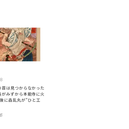
18
の首は見つからなかった
長がみずから本能寺に火
最後に森乱丸が"ひと工
郎