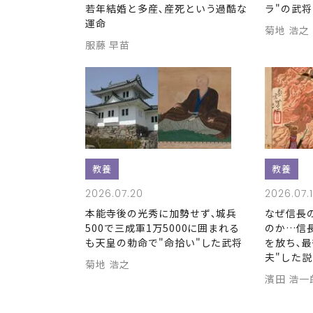
若年結婚と多産､産死という過酷な
ラ"の武将
運命
菊地 浩之
服藤 早苗
教養
教養
2026.07.20
2026.07.
本能寺後の光秀に加勢せず､城兵
なぜ信長
500で三成軍1万5000に囲まれる
のか…信
も天皇の勅命で"命拾い"した武将
を放ち､
夫"した説
菊地 浩之
濱田 浩一