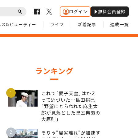
ログイン
無料会員登録
ルス&ビューティー
ライフ
新着記事
連載一覧
ランキング
1
これで｢愛子天皇｣はかえ
って近づいた…島田裕巳
｢野望にとらわれた麻生太
郎が見落とした皇室典範の
大原則｣
2
そりゃ"帰省離れ"が加速す