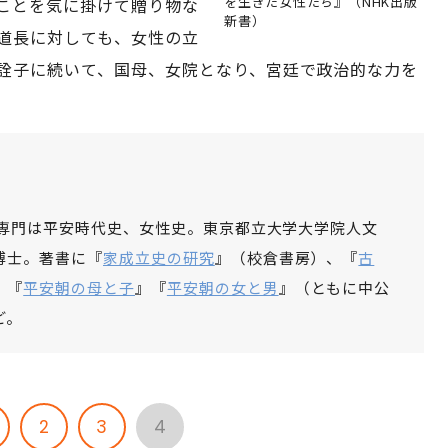
を生きた女性たち』（NHK出版
ことを気に掛けて贈り物な
新書）
道長に対しても、女性の立
詮子に続いて、国母、女院となり、宮廷で政治的な力を
。専門は平安時代史、女性史。東京都立大学大学院人文
博士。著書に『
家成立史の研究
』（校倉書房）、『
古
、『
平安朝の母と子
』『
平安朝の女と男
』（ともに中公
ど。
2
3
4