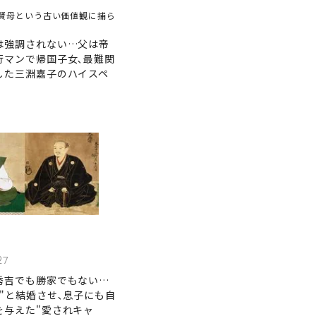
賢母という古い価値観に捕ら
は強調されない…父は帝
行マンで帰国子女､最難関
した三淵嘉子のハイスペ
27
秀吉でも勝家でもない…
"と結婚させ､息子にも自
を与えた"愛されキャ