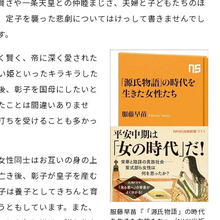
賢さや一条天皇との仲睦まじさ、夫婦と子どもたちのほ
、定子を襲った悲劇についてはけっして書きませんでし
す。
く賢く、帝に深く愛された
い姫といったキラキラした
後、彰子を国母にしたいと
たことは間違いありませ
打ちを受けることも多かっ
女性同士はお互いの身の上
亡き後、彰子が皇子を産む
子は養子としてきちんと育
うともしています。また、
服藤早苗『「源氏物語」の時代