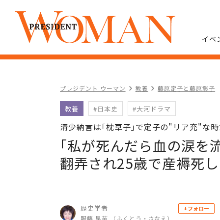
イベ
プレジデント ウーマン
教養
藤原定子と藤原彰子
教養
#日本史
#大河ドラマ
清少納言は｢枕草子｣で定子の"リア充"な
｢私が死んだら血の涙を
翻弄され25歳で産褥死
歴史学者
+フォロー
服藤 早苗 （ふくとう・さなえ）