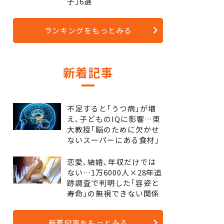
子｣6選
ランキングをもっとみる
新着記事
不足すると｢うつ病｣が増
え､子どものIQに影響…東
大教授｢脳のために欠かせ
ないスーパーにある食材｣
恋愛､結婚､年収だけでは
ない…1万6000人×28年追
跡調査で判明した｢容姿と
寿命｣の無視できない関係
新着記事をもっとみる