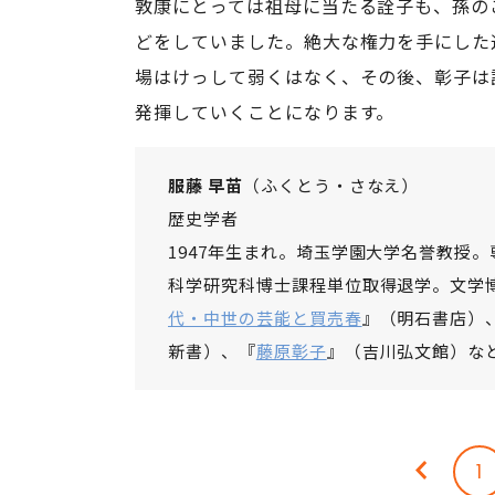
敦康にとっては祖母に当たる詮子も、孫の
どをしていました。絶大な権力を手にした
場はけっして弱くはなく、その後、彰子は
発揮していくことになります。
服藤 早苗
（ふくとう・さなえ）
歴史学者
1947年生まれ。埼玉学園大学名誉教授
科学研究科博士課程単位取得退学。文学
代・中世の芸能と買売春
』（明石書店）
新書）、『
藤原彰子
』（吉川弘文館）な
1