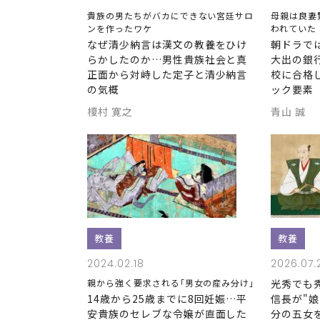
貴族の男たちがバカにできない宮廷サロ
母親は良妻
ンを作ったワケ
われていた
なぜ清少納言は漢文の教養をひけ
朝ドラで
らかしたのか…男性貴族社会と真
大出の銀
正面から対峙した定子と清少納言
校に合格
の気概
ック要素
榎村 寛之
青山 誠
教養
教養
2024.02.18
2026.07.
親から強く要求される｢男女の産み分け｣
光秀でも
14歳から25歳までに8回妊娠…平
信長が"娘
安貴族のセレブな令嬢が直面した
分の五女