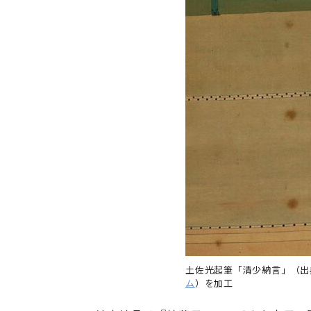
土佐光起筆「清少納言」（出
ム
）を加工