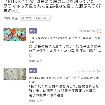
〈NHK大河〉父･道長より民のことを想っていた…
息子である天皇と共に最高権力を握った藤原彰子87
年の人生
#日本史
#平安時代
服藤 早苗
教養
2024.10.20
一条天皇の皇子を2人産むが､定子の子･敦康親王を育
てた
父･道長の操り人形ではない…実の子より定子
の子を優先しようとした中宮･彰子の"賢后"ぶ
り
服藤 早苗
教養
2024.05.26
清少納言は｢枕草子｣で定子の"リア充"な時だけを書
いた
｢私が死んだら血の涙を流して｣寵愛されるも
勢力争いに翻弄され25歳で産褥死した皇后･
定子の辞世の歌と遺書
服藤 早苗