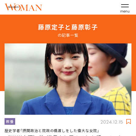
menu
藤原定子と藤原彰子
の記事一覧
教養
2024.12.15
歴史学者｢摂関政治と院政の橋渡しをした偉大な女院｣