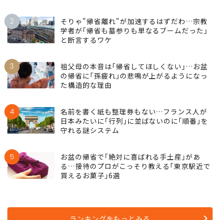
2
そりゃ"帰省離れ"が加速するはずだわ…宗教
学者が｢帰省も墓参りも単なるブームだった｣
と断言するワケ
3
祖父母の本音は｢帰省してほしくない｣…お盆
の帰省に｢孫疲れ｣の悲鳴が上がるようになっ
た構造的な理由
4
名前を書く紙も整理券もない…フランス人が
日本みたいに｢行列｣に並ばないのに｢順番｣を
守れる謎システム
5
お盆の帰省で｢絶対に喜ばれる手土産｣があ
る…接待のプロがこっそり教える｢東京駅近で
買えるお菓子｣6選
ランキングをもっとみる