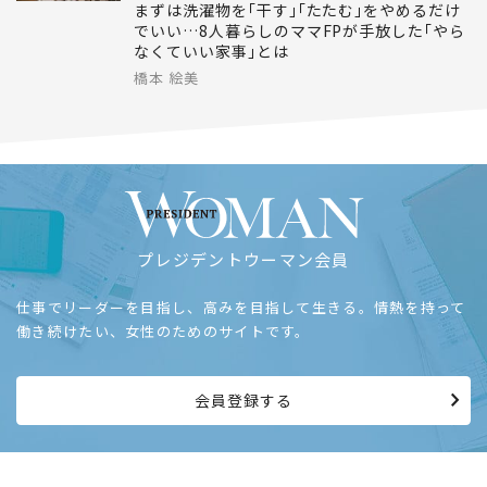
ライフ
2026.02.20
生活をラクにする｢8つの処方箋｣
まずは洗濯物を｢干す｣｢たたむ｣をやめるだけ
でいい…8人暮らしのママFPが手放した｢やら
なくていい家事｣とは
橋本 絵美
プレジデントウーマン会員
仕事でリーダーを目指し、高みを目指して生きる。情熱を持って
働き続けたい、女性のためのサイトです。
会員登録する