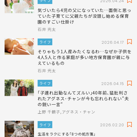
石井 光太
ライフ
2026.04.24
気づいたら4児の父になっていた…面倒と思っ
ていた子育てに父親たちが没頭し始める保育
園のすごい仕掛け
石井 光太
ライフ
2026.04.17
そりゃもう1人産みたくなるわ…なぜか子供を
4人5人と作る家庭が多い地方保育園が親に与
えているもの
石井 光太
ライフ
2026.04.15
｢子連れ出勤なんてズルい｣40年前､猛批判さ
れたアグネス･チャンが今も忘れられない"夫
の鋭い一言"
上野 千鶴子,アグネス・チャン