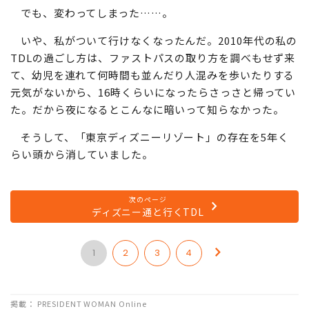
た人のものだと思われる一眼レフのケースやら、帽子やら
が道ばたに落ちていた。それくらい皆、浮かれていた。
でも、変わってしまった……。
いや、私がついて行けなくなったんだ。2010年代の私の
TDLの過ごし方は、ファストパスの取り方を調べもせず来
て、幼児を連れて何時間も並んだり人混みを歩いたりする
元気がないから、16時くらいになったらさっさと帰ってい
た。だから夜になるとこんなに暗いって知らなかった。
そうして、「東京ディズニーリゾート」の存在を5年く
らい頭から消していました。
次のページ
ディズニー通と行くTDL
1
2
3
4