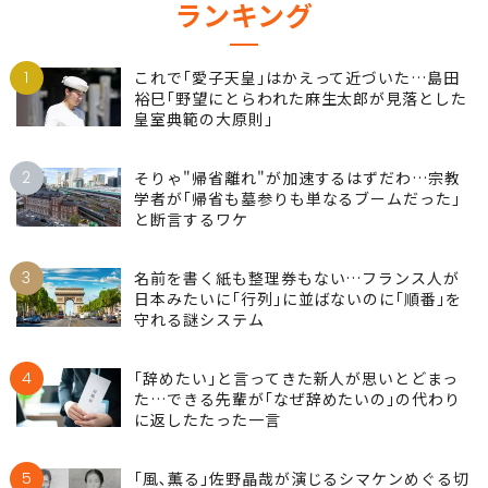
ランキング
1
これで｢愛子天皇｣はかえって近づいた…島田
裕巳｢野望にとらわれた麻生太郎が見落とした
皇室典範の大原則｣
2
そりゃ"帰省離れ"が加速するはずだわ…宗教
学者が｢帰省も墓参りも単なるブームだった｣
と断言するワケ
3
名前を書く紙も整理券もない…フランス人が
日本みたいに｢行列｣に並ばないのに｢順番｣を
守れる謎システム
4
｢辞めたい｣と言ってきた新人が思いとどまっ
た…できる先輩が｢なぜ辞めたいの｣の代わり