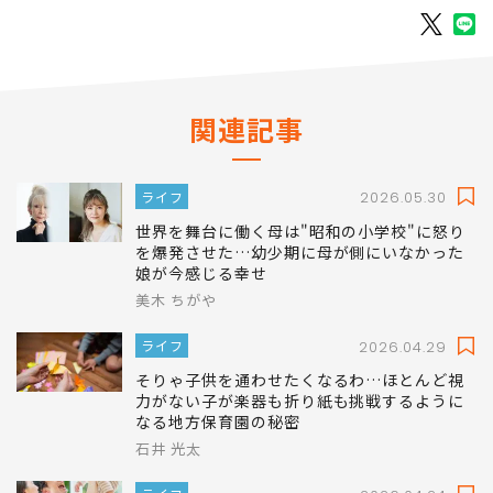
掲載： PRESIDENT WOMAN Online
関連記事
ライフ
2026.05.30
世界を舞台に働く母は"昭和の小学校"に怒り
を爆発させた…幼少期に母が側にいなかった
娘が今感じる幸せ
美木 ちがや
ライフ
2026.04.29
そりゃ子供を通わせたくなるわ…ほとんど視
力がない子が楽器も折り紙も挑戦するように
なる地方保育園の秘密