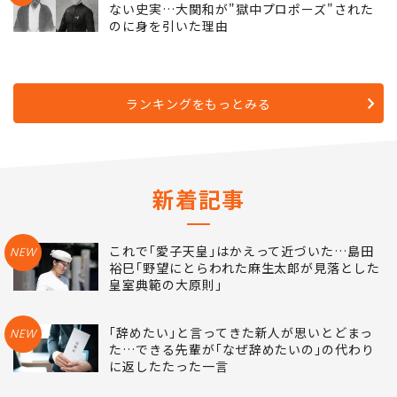
に返したたった一言
5
｢風､薫る｣佐野晶哉が演じるシマケンめぐる切
ない史実…大関和が"獄中プロポーズ"された
のに身を引いた理由
ランキングをもっとみる
新着記事
これで｢愛子天皇｣はかえって近づいた…島田
NEW
裕巳｢野望にとらわれた麻生太郎が見落とした
皇室典範の大原則｣
｢辞めたい｣と言ってきた新人が思いとどまっ
NEW