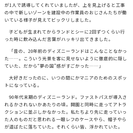
のスポットがいくつかあって、極端に通路が細くなってい
て、向こうから来る人たちとこっちから歩く人たちが1列
ずつにならないと通れないところがありました。スタッフ
が1人で誘導してくれていましたが、上を見上げると工事
の中で新しいゾーンを建設中の作業員のおじさんたちが働
いている様子が見えてビックリしました。
子どもが生まれてからランドとシーに2回ずつくらい行
った時に飲み込んだ言葉がハッキリ出てきました。
「昔の、20年前のディズニーランドはこんなことなかっ
た……。こういう光景を客に見せないように徹底的に隠し
ていた、だから“夢の国”感がすごかった……」
大好きだったのに、いつの間にかマニアのためのスポッ
トになっている。
90年代末期のディズニーランド。ファストパスが導入さ
れるかされないかあたりの頃。開園と同時に走ってアトラ
クションに並ぶしかなかった。私たちより先に走っていっ