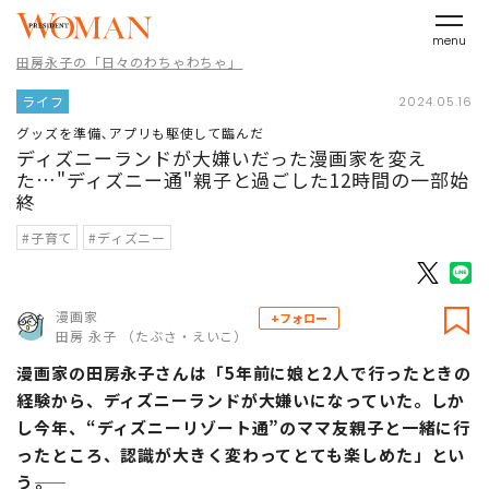
menu
田房永子の「日々のわちゃわちゃ」
ライフ
2024.05.16
グッズを準備､アプリも駆使して臨んだ
ディズニーランドが大嫌いだった漫画家を変え
た…"ディズニー通"親子と過ごした12時間の一部始
終
#子育て
#ディズニー
漫画家
+フォロー
田房 永子 （たぶさ・えいこ）
漫画家の田房永子さんは「5年前に娘と2人で行ったときの
経験から、ディズニーランドが大嫌いになっていた。しか
し今年、“ディズニーリゾート通”のママ友親子と一緒に行
ったところ、認識が大きく変わってとても楽しめた」とい
う――。