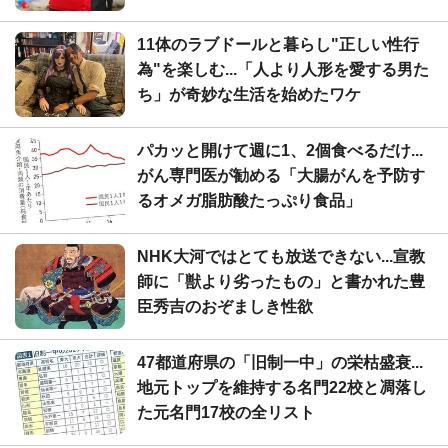
11体のラブドールと暮らし"正しい性行
為"を楽しむ...「人より人形を愛する男た
ち」が奇妙な生活を始めたワケ
パカッと開けて週に1、2個食べるだけ...
がん専門医が勧める「大腸がんを予防す
るオメガ脂肪酸たっぷり食品」
NHK大河ではとても放送できない...宣教
師に「獣より劣ったもの」と書かれた豊
臣秀吉のおぞましき性欲
47都道府県の「旧制一中」の栄枯盛衰...
地元トップを維持する名門22校と凋落し
た元名門17校の全リスト