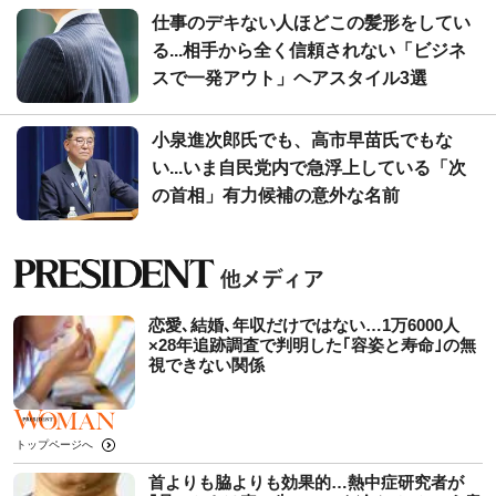
仕事のデキない人ほどこの髪形をしてい
る...相手から全く信頼されない「ビジネ
スで一発アウト」ヘアスタイル3選
小泉進次郎氏でも、高市早苗氏でもな
い...いま自民党内で急浮上している「次
の首相」有力候補の意外な名前
恋愛､結婚､年収だけではない…1万6000人
×28年追跡調査で判明した｢容姿と寿命｣の無
視できない関係
トップページへ
首よりも脇よりも効果的…熱中症研究者が