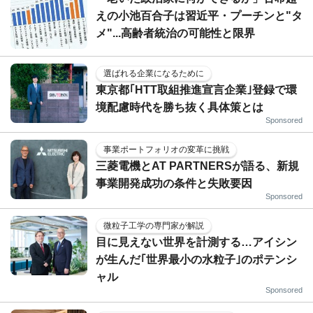
えの小池百合子は習近平・プーチンと"タ
メ"...高齢者統治の可能性と限界
選ばれる企業になるために
東京都｢HTT取組推進宣言企業｣登録で環
境配慮時代を勝ち抜く具体策とは
Sponsored
事業ポートフォリオの変革に挑戦
三菱電機とAT PARTNERSが語る、新規
事業開発成功の条件と失敗要因
Sponsored
微粒子工学の専門家が解説
目に見えない世界を計測する…アイシン
が生んだ｢世界最小の水粒子｣のポテンシ
ャル
Sponsored