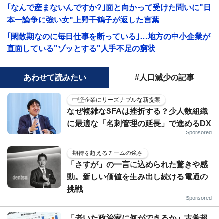
｢なんで産まないんですか?｣面と向かって受けた問いに"日
本一論争に強い女"上野千鶴子が返した言葉
｢閑散期なのに毎日仕事を断っている｣…地方の中小企業が
直面している"ゾッとする"人手不足の窮状
あわせて読みたい
#人口減少の記事
中堅企業にリーズナブルな新提案
なぜ複雑なSFAは挫折する？少人数組織
に最適な「名刺管理の延長」で進めるDX
Sponsored
期待を超えるチームの強さ
「さすが」の一言に込められた驚きや感
動。新しい価値を生み出し続ける電通の
挑戦
Sponsored
「老いた政治家に何ができるか」古希超