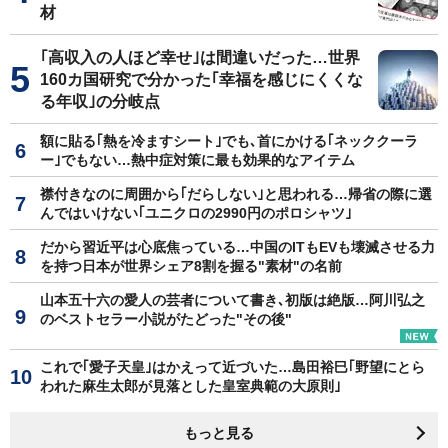
材
｢高収入の人ほど幸せ｣は間違いだった…世界
160カ国研究で分かった｢幸福を感じにくくな
る年収｣の分岐点
額に貼る｢熱を冷ますシート｣でも､首にかける｢ネッククーラ
ー｣でもない…熱中症対策に最も効果的なアイテム
襟付きなのに周囲から｢だらしない｣と思われる…帰省の際に選
んではいけない｢ユニクロの2990円のポロシャツ｣
だから習近平は心底焦っている…中国のITもEVも壊滅させる力
を持つ日本が世界シェア8割を握る"素材"の名前
山本五十六の愛人の芸者について書き､初版は絶版…阿川弘之
のベストセラー小説がたどった"その後"
これで｢愛子天皇｣はかえって近づいた…島田裕巳｢野望にとら
われた麻生太郎が見落とした皇室典範の大原則｣
もっと見る