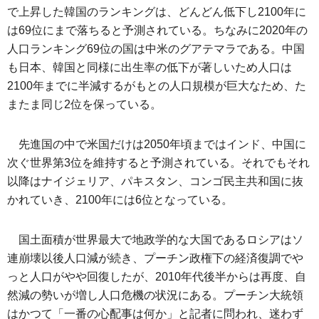
で上昇した韓国のランキングは、どんどん低下し2100年に
は69位にまで落ちると予測されている。ちなみに2020年の
人口ランキング69位の国は中米のグアテマラである。中国
も日本、韓国と同様に出生率の低下が著しいため人口は
2100年までに半減するがもとの人口規模が巨大なため、た
またま同じ2位を保っている。
先進国の中で米国だけは2050年頃まではインド、中国に
次ぐ世界第3位を維持すると予測されている。それでもそれ
以降はナイジェリア、パキスタン、コンゴ民主共和国に抜
かれていき、2100年には6位となっている。
国土面積が世界最大で地政学的な大国であるロシアはソ
連崩壊以後人口減が続き、プーチン政権下の経済復調でや
っと人口がやや回復したが、2010年代後半からは再度、自
然減の勢いが増し人口危機の状況にある。プーチン大統領
はかつて「一番の心配事は何か」と記者に問われ、迷わず