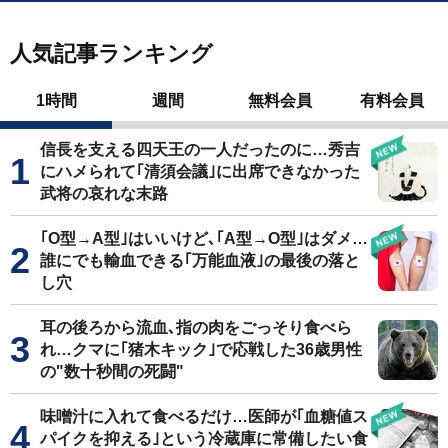
人気記事ランキング
1時間
週間
無料会員
有料会員
信長を支える四天王の一人だったのに…秀吉
にハメられて｢清須会議｣に出席できなかった
武将の哀れな末路
｢O型→A型｣はいいけど､｢A型→O型｣はダメ…
誰にでも輸血できる｢万能血液｣の最後の落と
し穴
耳の後ろから流血､指の肉をごっそり食べら
れ…クマに｢猪木キック｣で応戦した36歳男性
の"数十秒間の死闘"
味噌汁に入れて食べるだけ…医師が｢血糖値ス
パイクを抑える｣という冷蔵庫に常備したい食