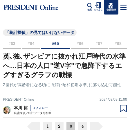
会員登録
検索
ログイン
「統計探偵」の見てはいけないデータ
#63
#64
#65
#66
#67
#68
英､独､ザンビアに抜かれ江戸時代の水準
へ…日本の人口"逆V字"で急降下するエ
グすぎるグラフの戦慄
Z世代が高齢者になる頃に｢戦前･昭和初期水準｣に落ち込む可能性
PRESIDENT Online
2024/03/09 11:00
本川 裕
+フォロー
統計探偵／統計データ分析家
1
2
3
4