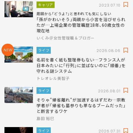
キャリア
2023.07.10
周囲から｢どうよ?｣と思われても気にしない
｢孫がかわいそう｣両親から小言を浴びせられ
たが…上場企業の管理職歴18年､60歳女性の
現在地
いくみ＠女性管理職＆ブロガー
NEW
ライフ
2026.08.06
名前を書く紙も整理券もない…フランス人が
日本みたいに｢行列｣に並ばないのに｢順番｣を
守れる謎システム
トレオレル美智子
ライフ
2026.08.01
そりゃ"帰省離れ"が加速するはずだわ…宗教
学者が｢帰省も墓参りも単なるブームだった｣
と断言するワケ
島田 裕巳
ライフ
2026.07.31