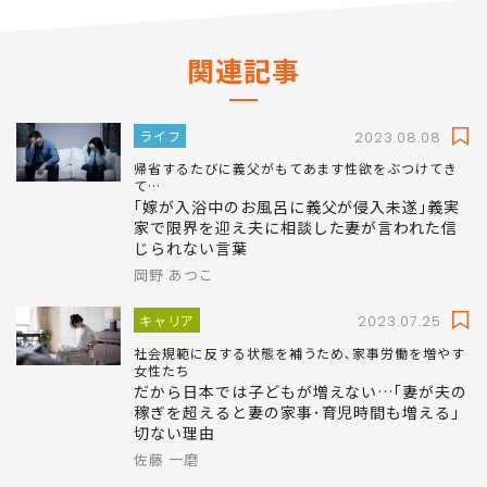
関連記事
ライフ
2023.08.08
帰省するたびに義父がもてあます性欲をぶつけてき
て…
｢嫁が入浴中のお風呂に義父が侵入未遂｣義実
家で限界を迎え夫に相談した妻が言われた信
じられない言葉
岡野 あつこ
キャリア
2023.07.25
社会規範に反する状態を補うため､家事労働を増やす
女性たち
だから日本では子どもが増えない…｢妻が夫の
稼ぎを超えると妻の家事･育児時間も増える｣
切ない理由
佐藤 一磨