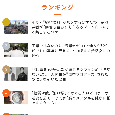
ランキング
1
そりゃ"帰省離れ"が加速するはずだわ…宗教
学者が｢帰省も墓参りも単なるブームだった｣
と断言するワケ
2
不潔ではないのに｢清潔感ゼロ｣…仲人が｢20
代でも中高年に見える｣と指摘する婚活女性の
髪形
3
｢風､薫る｣佐野晶哉が演じるシマケンめぐる切
ない史実…大関和が"獄中プロポーズ"された
のに身を引いた理由
4
｢糖質は敵｣｢油は悪｣と考える人ほどヨボヨボ
老後を招く…専門家｢脳とメンタルを健康に維
持する食べ方｣