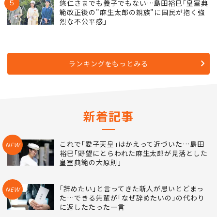
5
悠仁さまでも養子でもない…島田裕巳｢皇室典
範改正後の"麻生太郎の親族"に国民が抱く強
烈な不公平感｣
ランキングをもっとみる
新着記事
これで｢愛子天皇｣はかえって近づいた…島田
NEW
裕巳｢野望にとらわれた麻生太郎が見落とした
皇室典範の大原則｣
｢辞めたい｣と言ってきた新人が思いとどまっ
NEW
た…できる先輩が｢なぜ辞めたいの｣の代わり
に返したたった一言