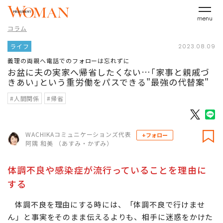
menu
コラム
ライフ
2023.08.09
義理の両親へ電話でのフォローは忘れずに
お盆に夫の実家へ帰省したくない…｢家事と親戚づ
きあい｣という重労働をパスできる"最強の代替案"
#人間関係
#帰省
WACHIKAコミュニケーションズ代表
+フォロー
阿隅 和美 （あすみ・かずみ）
体調不良や感染症が流行っていることを理由に
する
体調不良を理由にする時には、「体調不良で行けませ
ん」と事実をそのまま伝えるよりも、相手に迷惑をかけた