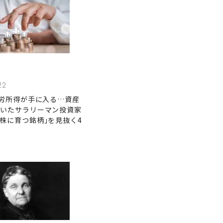
22
不労所得が手に入る…資産
築いたサラリーマン投資家
株に育つ銘柄｣を見抜く4