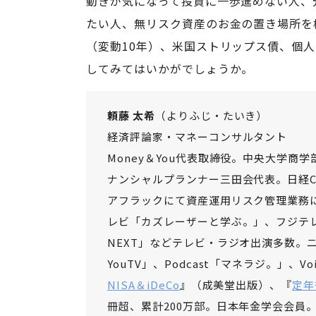
動きが気になって投資に一歩進めない人、
たい人、無リスク資産のお金の置き場所を
（変動10年）、米国ストリップス債、個人
してみてはいかがでしょうか。
頼藤 太希
（よりふじ・たいき）
経済評論家・マネーコンサルタント
Money＆You代表取締役。中央大学
ナンシャルプランナー三田会代表。日経C
アフラックにて資産運用リスク管理業務に
レビ「カズレーザーと学ぶ。」、フジテレビ
NEXT」などテレビ・ラジオ出演多数。ニュ
YouTV」、Podcast「マネラジ。」、
NISA＆iDeCo
』（成美堂出版）、『
定年
冊超、累計200万部。日本年金学会会員。