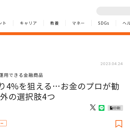
ント
キャリア
教養
マネー
SDGs
ヘ
2023.04.24
運用できる金融商品
り4%を狙える…お金のプロが勧
以外の選択肢4つ
印刷
ロー