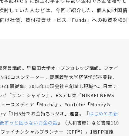
元本割れせずに預金利率よりは高い金利でお金を増やし
検討していた人などは、今回ご紹介した、個人向け国債
向け社債、貸付投資サービス「Funds」への投資を検討
商学部客員講師。早稲田大学オープンカレッジ講師。ファイ
NBCコメンテーター。慶應義塾大学経済学部卒業後、
6年間従事。2015年に現会社を創業し現職へ。日本テ
「サン！シャイン」、BSテレ東「NIKKEI NEWS
ースメディア「Mocha」、YouTube「Money＆
Voicy「1日5分でお金持ちラジオ」運営。『
はじめての新
後ずっと困らないお金の話
』（大和書房）など書籍110
ファイナンシャルプランナー（CFP®）。1級FP技能