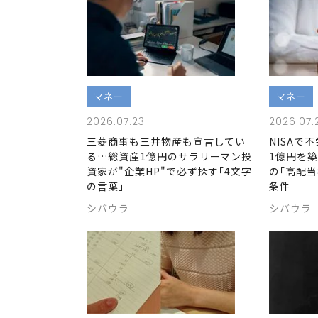
マネー
マネー
2026.07.23
2026.07.
三菱商事も三井物産も宣言してい
NISAで
る…総資産1億円のサラリーマン投
1億円を
資家が"企業HP"で必ず探す｢4文字
の｢高配当
の言葉｣
条件
シバウラ
シバウラ