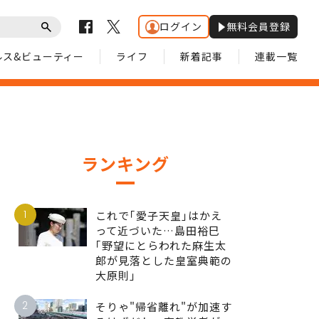
ログイン
無料会員登録
ルス&ビューティー
ライフ
新着記事
連載一覧
ランキング
1
これで｢愛子天皇｣はかえ
って近づいた…島田裕巳
｢野望にとらわれた麻生太
郎が見落とした皇室典範の
大原則｣
2
そりゃ"帰省離れ"が加速す