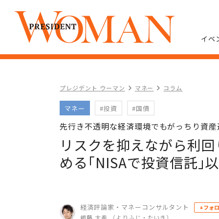
イベ
プレジデント ウーマン
マネー
コラム
マネー
#投資
#国債
先行き不透明な経済環境でもがっちり資産
リスクを抑えながら利回
める｢NISAで投資信託｣
経済評論家・マネーコンサルタント
+フォ
頼藤 太希 （よりふじ・たいき）