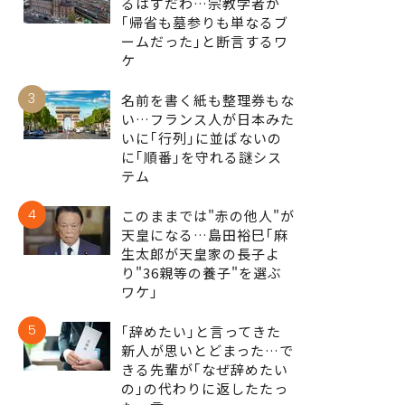
るはずだわ…宗教学者が
｢帰省も墓参りも単なるブ
ームだった｣と断言するワ
ケ
3
名前を書く紙も整理券もな
い…フランス人が日本みた
いに｢行列｣に並ばないの
に｢順番｣を守れる謎シス
テム
4
このままでは"赤の他人"が
天皇になる…島田裕巳｢麻
生太郎が天皇家の長子よ
り"36親等の養子"を選ぶ
ワケ｣
5
｢辞めたい｣と言ってきた
新人が思いとどまった…で
きる先輩が｢なぜ辞めたい
の｣の代わりに返したたっ