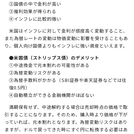
②国債の中で金利が高い
③複利効果が得られる
④インフレに比較的強い
米国はインフレに対して金利が感度高く変動すること、
また為替レートの変動は物価変動に影響を受けることもあ
り、個人向け国債よりもインフレに強い資産といえます。
●米国債（ストリップス債）のデメリット
①中途換金で元本割れの可能性がある
②為替変動リスクがある
③為替手数料がかかる（SBI証券や楽天証券などでは往
復0.5円）
④自動積立ができる金融機関がほぼない
満期保有せず、中途解約する場合は売却時点の価格で取
引することになります。そのため、購入時より価格が下が
っていれば、元本割れとなります。為替変動リスクはあり
ますが、ドルで戻ってきた時にすぐ円に転換する必要はあ