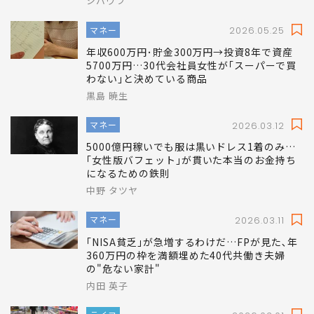
シバウラ
マネー
2026.05.25
年収600万円･貯金300万円→投資8年で資産
5700万円…30代会社員女性が｢スーパーで買
わない｣と決めている商品
黒島 暁生
マネー
2026.03.12
5000億円稼いでも服は黒いドレス1着のみ…
｢女性版バフェット｣が貫いた本当のお金持ち
になるための鉄則
中野 タツヤ
マネー
2026.03.11
｢NISA貧乏｣が急増するわけだ…FPが見た､年
360万円の枠を満額埋めた40代共働き夫婦
の"危ない家計"
内田 英子