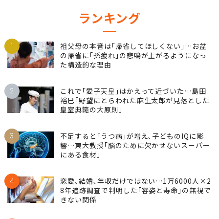
ランキング
1
祖父母の本音は｢帰省してほしくない｣…お盆
の帰省に｢孫疲れ｣の悲鳴が上がるようになっ
た構造的な理由
2
これで｢愛子天皇｣はかえって近づいた…島田
裕巳｢野望にとらわれた麻生太郎が見落とした
皇室典範の大原則｣
3
不足すると｢うつ病｣が増え､子どものIQに影
響…東大教授｢脳のために欠かせないスーパー
にある食材｣
4
恋愛､結婚､年収だけではない…1万6000人×2
8年追跡調査で判明した｢容姿と寿命｣の無視で
きない関係