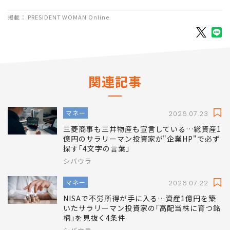
掲載： PRESIDENT WOMAN Online
関連記事
マネー
2026.07.23
三菱商事も三井物産も宣言している…総資産1
億円のサラリーマン投資家が"企業HP"で必ず
探す｢4文字の言葉｣
シバウラ
マネー
2026.07.22
NISAで不労所得が手に入る…資産1億円を築
いたサラリーマン投資家の｢高配当株に育つ銘
柄｣を見抜く4条件