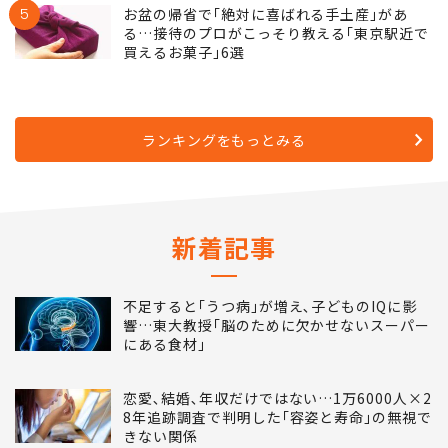
5
お盆の帰省で｢絶対に喜ばれる手土産｣があ
る…接待のプロがこっそり教える｢東京駅近で
買えるお菓子｣6選
ランキングをもっとみる
新着記事
不足すると｢うつ病｣が増え､子どものIQに影
響…東大教授｢脳のために欠かせないスーパー
にある食材｣
恋愛､結婚､年収だけではない…1万6000人×2
8年追跡調査で判明した｢容姿と寿命｣の無視で
きない関係