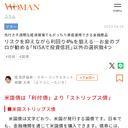
menu
コラム
マネー
2023.04.24
先行き不透明な経済環境でもがっちり資産運用できる金融商品
リスクを抑えながら利回り4%を狙える…お金のプ
ロが勧める｢NISAで投資信託｣以外の選択肢4つ
#投資
#国債
経済評論家・マネーコンサルタント
+フォロー
頼藤 太希 （よりふじ・たいき）
米国債は「利付債」より「ストリップス債」
■米国ストリップス債
米国債は文字どおり、米国が発行する国債です。日本で
も、金融機関を通じて米国債を購入できます。債券には、