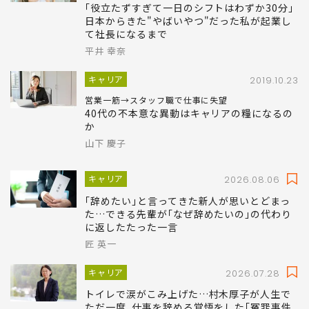
｢役立たずすぎて一日のシフトはわずか30分｣
日本からきた"やばいやつ"だった私が起業し
て社長になるまで
平井 幸奈
キャリア
2019.10.23
営業一筋→スタッフ職で仕事に失望
40代の不本意な異動はキャリアの糧になるの
か
山下 慶子
キャリア
2026.08.06
｢辞めたい｣と言ってきた新人が思いとどまっ
た…できる先輩が｢なぜ辞めたいの｣の代わり
に返したたった一言
匠 英一
キャリア
2026.07.28
トイレで涙がこみ上げた…村木厚子が人生で
ただ一度､仕事を辞める覚悟をした｢冤罪事件