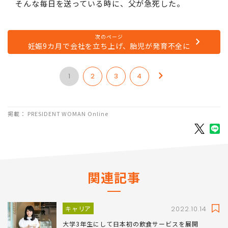
そんな毎日を送っている時に、父が急死した。
次のページ
妊娠9カ月で会社を立ち上げ、胎児が発育不全に
1
2
3
4
掲載： PRESIDENT WOMAN Online
関連記事
キャリア
2022.10.14
大学3年生にして日本初の飲食サービスを展開