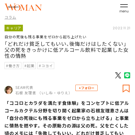
menu
コラム
キャリア
2022.11.21
自分の死後も残る事業をゼロから起ち上げたい
｢どれだけ貧乏してもいい､後悔だけはしたくない｣
父の死をきっかけに低アルコール飲料で起業した女
性の情熱
#働き方
#起業
#コヨイ
SEAM代表
+フォロー
石根 友理恵 （いしね・ゆりえ）
「ココロとカラダを満たす食体験」をコンセプトに低アル
コールカクテル分野を切り開く起業家の石根友理恵さんは
「自分の死後にも残る事業をゼロから立ち上げる」と事業
に情熱を燃やす。その原動力の源は父の死。父を亡くした
頃のメモには「失敗してもいい、どれだけ貧乏してもい