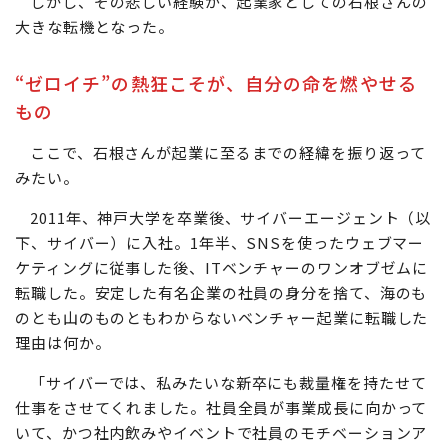
しかし、その悲しい経験が、起業家としての石根さんの
大きな転機となった。
“ゼロイチ”の熱狂こそが、自分の命を燃やせる
もの
ここで、石根さんが起業に至るまでの経緯を振り返って
みたい。
2011年、神戸大学を卒業後、サイバーエージェント（以
下、サイバー）に入社。1年半、SNSを使ったウェブマー
ケティングに従事した後、ITベンチャーのワンオブゼムに
転職した。安定した有名企業の社員の身分を捨て、海のも
のとも山のものともわからないベンチャー起業に転職した
理由は何か。
「サイバーでは、私みたいな新卒にも裁量権を持たせて
仕事をさせてくれました。社員全員が事業成長に向かって
いて、かつ社内飲みやイベントで社員のモチベーションア