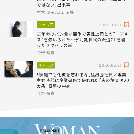
ではない｣出来事
村木 厚子,山田 清機
キャリア
2026.06.01
忘年会のパン食い競争で男性上司との"ニアキ
ス"を強いられた…氷河期世代の派遣OLを襲
ったセクハラの嵐
今野 晴貴
キャリア
2026.05.31
｢家庭でも化粧を忘れるな｣猛烈会社員×専業
主婦時代に企業研修で使われた｢夫の飼育法20
カ条｣衝撃の中身
今野 晴貴