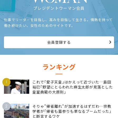
プレジデントウーマン会員
仕事でリーダーを目指し、高みを目指して生きる。情熱を持って
働き続けたい、女性のためのサイトです。
会員登録する
ランキング
1
これで｢愛子天皇｣はかえって近づいた…島田
裕巳｢野望にとらわれた麻生太郎が見落とした
皇室典範の大原則｣
2
そりゃ"帰省離れ"が加速するはずだわ…宗教
学者が｢帰省も墓参りも単なるブームだった｣
と断言するワケ