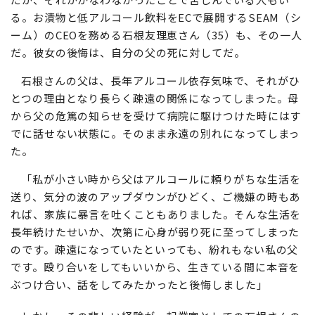
る。お漬物と低アルコール飲料をECで展開するSEAM（シ
ーム）のCEOを務める石根友理恵さん（35）も、その一人
だ。彼女の後悔は、自分の父の死に対してだ。
石根さんの父は、長年アルコール依存気味で、それがひ
とつの理由となり長らく疎遠の関係になってしまった。母
から父の危篤の知らせを受けて病院に駆けつけた時にはす
でに話せない状態に。そのまま永遠の別れになってしまっ
た。
「私が小さい時から父はアルコールに頼りがちな生活を
送り、気分の波のアップダウンがひどく、ご機嫌の時もあ
れば、家族に暴言を吐くこともありました。そんな生活を
長年続けたせいか、次第に心身が弱り死に至ってしまった
のです。疎遠になっていたといっても、紛れもない私の父
です。殴り合いをしてもいいから、生きている間に本音を
ぶつけ合い、話をしてみたかったと後悔しました」