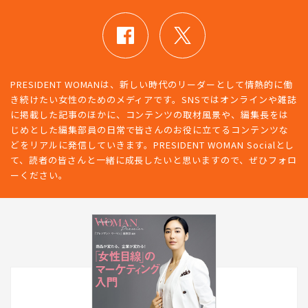
PRESIDENT WOMANは、新しい時代のリーダーとして情熱的に働
き続けたい女性のためのメディアです。SNSではオンラインや雑誌
に掲載した記事のほかに、コンテンツの取材風景や、編集長をは
じめとした編集部員の日常で皆さんのお役に立てるコンテンツな
どをリアルに発信していきます。PRESIDENT WOMAN Socialとし
て、読者の皆さんと一緒に成長したいと思いますので、ぜひフォロ
ーください。