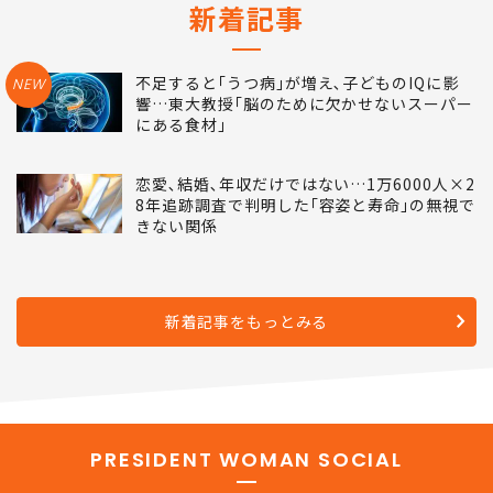
新着記事
不足すると｢うつ病｣が増え､子どものIQに影
NEW
響…東大教授｢脳のために欠かせないスーパー
にある食材｣
恋愛､結婚､年収だけではない…1万6000人×2
8年追跡調査で判明した｢容姿と寿命｣の無視で
きない関係
新着記事をもっとみる
PRESIDENT WOMAN SOCIAL