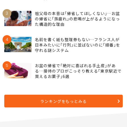
3
祖父母の本音は｢帰省してほしくない｣…お盆
の帰省に｢孫疲れ｣の悲鳴が上がるようになっ
た構造的な理由
4
名前を書く紙も整理券もない…フランス人が
日本みたいに｢行列｣に並ばないのに｢順番｣を
守れる謎システム
5
お盆の帰省で｢絶対に喜ばれる手土産｣があ
る…接待のプロがこっそり教える｢東京駅近で
買えるお菓子｣6選
ランキングをもっとみる