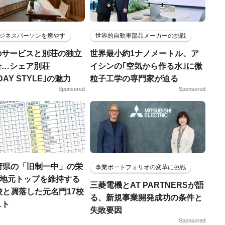
ジネスパーソンを癒やす
世界的自動車部品メーカーの挑戦
のサービスと別荘の独立
世界最小約1ナノメートル、ア
合…シェア別荘
イシンの｢空気から作る水｣に微
DAY STYLE｣の魅力
粒子工学の専門家が迫る
Sponsored
Sponsored
府県の「旧制一中」の栄
事業ポートフォリオの変革に挑戦
..地元トップを維持する
三菱電機とAT PARTNERSが語
校と凋落した元名門17校
る、新規事業開発成功の条件と
スト
失敗要因
Sponsored