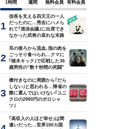
1時間
週間
無料会員
有料会員
信長を支える四天王の一人
だったのに…秀吉にハメら
れて｢清須会議｣に出席でき
なかった武将の哀れな末路
耳の後ろから流血､指の肉を
ごっそり食べられ…クマに
｢猪木キック｣で応戦した36
歳男性の"数十秒間の死闘"
襟付きなのに周囲から｢だら
しない｣と思われる…帰省の
際に選んではいけない｢ユニ
クロの2990円のポロシャ
ツ｣
｢高収入の人ほど幸せ｣は間
違いだった…世界160カ国