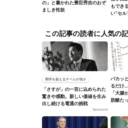
の」と書かれた豊臣秀吉のおぞ
もでき
ましき性欲
い”セ
この記事の読者に人気の
パカッと
期待を超えるチームの強さ
るだけ.
「さすが」の一言に込められた
「大腸
驚きや感動。新しい価値を生み
肪酸た
出し続ける電通の挑戦
Sponsored