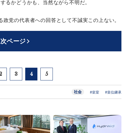
当するかどうかも、当然ながら不明だ。
る政党の代表者への回答として不誠実この上ない。
次ページ
2
3
4
5
社会
#皇室
#皇位継承