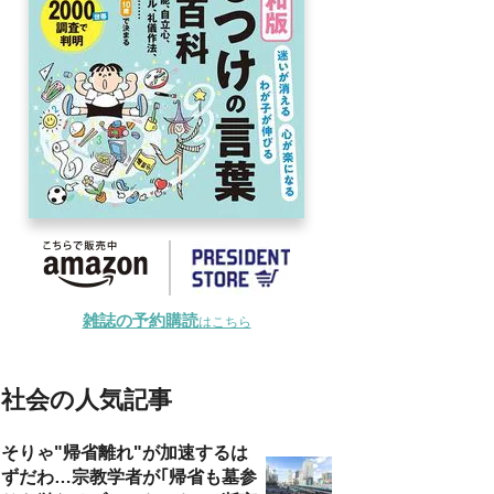
雑誌の予約購読
はこちら
社会の人気記事
そりゃ"帰省離れ"が加速するは
ずだわ…宗教学者が｢帰省も墓参