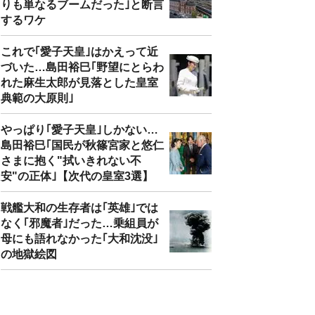
りも単なるブームだった｣と断言
するワケ
これで｢愛子天皇｣はかえって近
づいた…島田裕巳｢野望にとらわ
れた麻生太郎が見落とした皇室
典範の大原則｣
やっぱり｢愛子天皇｣しかない…
島田裕巳｢国民が秋篠宮家と悠仁
さまに抱く"拭いきれない不
安"の正体｣【次代の皇室3選】
戦艦大和の生存者は｢英雄｣では
なく｢邪魔者｣だった…乗組員が
母にも語れなかった｢大和沈没｣
の地獄絵図