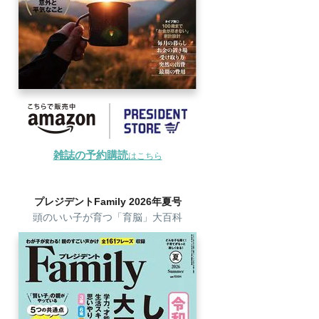
雑誌の予約購読
はこちら
プレジデントFamily 2026年夏号
頭のいい子が育つ「育脳」大百科