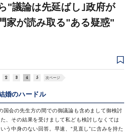
ら"議論は先延ばし｣政府が
門家が読み取る"ある疑惑"
2
3
4
5
次ページ
結婚のハードル
の国会の先生方の間での御議論も含めまして御検討
また、その結果を受けまして私ども検討しなくては
いう中身のない回答。早速、“見直し”に含みを持た