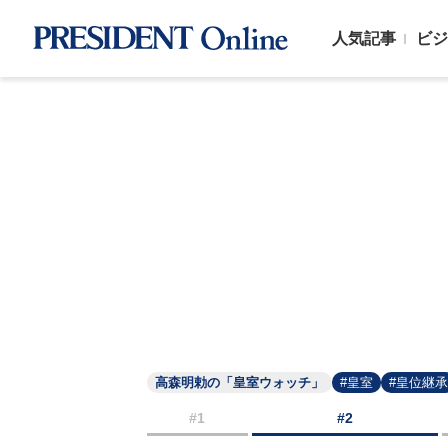
人気記事
ビジ
高森明勅の「皇室ウォッチ」
#皇室
#皇位継承
#1
#2