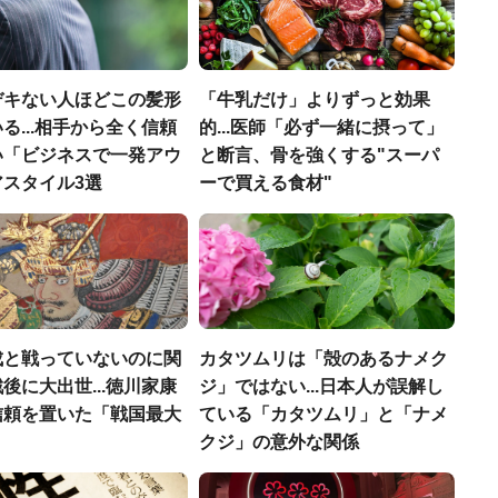
デキない人ほどこの髪形
「牛乳だけ」よりずっと効果
る...相手から全く信頼
的...医師「必ず一緒に摂って」
い「ビジネスで一発アウ
と断言、骨を強くする"スーパ
アスタイル3選
ーで買える食材"
成と戦っていないのに関
カタツムリは「殻のあるナメク
後に大出世...徳川家康
ジ」ではない...日本人が誤解し
信頼を置いた「戦国最大
ている「カタツムリ」と「ナメ
」
クジ」の意外な関係