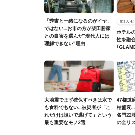
「秀吉と一緒になるのがイヤ」
忙しいビ
ではない...お市の方が柴田勝家
ホテル
との自害を選んだ"現代人には
性を融
理解できない"理由
｢GLAM
大地震でまず確保すべきは水で
47都道
も食料でもない...被災者が「こ
枯盛衰.
れだけは担いで逃げて」という
名門22
最も重要なモノ2選
の全リ