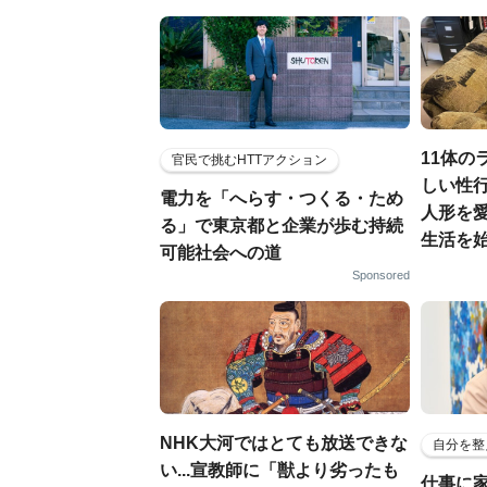
11体の
官民で挑むHTTアクション
しい性行
電力を「へらす・つくる・ため
人形を
る」で東京都と企業が歩む持続
生活を
可能社会への道
Sponsored
NHK大河ではとても放送できな
自分を整
い...宣教師に「獣より劣ったも
仕事に