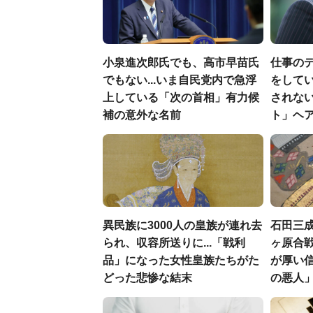
小泉進次郎氏でも、高市早苗氏
仕事の
でもない...いま自民党内で急浮
をしてい
上している「次の首相」有力候
されな
補の意外な名前
ト」ヘ
異民族に3000人の皇族が連れ去
石田三
られ、収容所送りに...「戦利
ヶ原合戦
品」になった女性皇族たちがた
が厚い
どった悲惨な結末
の悪人