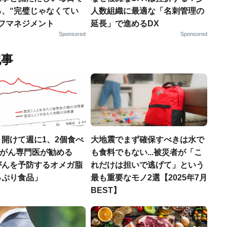
る、“完璧じゃなくてい
人数組織に最適な「名刺管理の
ルフマネジメント
延長」で進めるDX
Sponsored
Sponsored
記事
開けて週に1、2個食べ
大地震でまず確保すべきは水で
..がん専門医が勧める
も食料でもない...被災者が「こ
がんを予防するオメガ脂
れだけは担いで逃げて」という
っぷり食品」
最も重要なモノ2選【2025年7月
BEST】