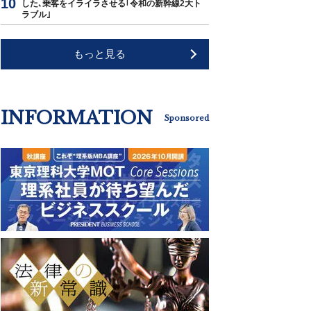
した､乗客をイライラさせる｢令和の新幹線2大ト
ラブル｣
もっと見る
INFORMATION
Sponsored