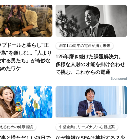
ラブドールと暮らし"正
創業125周年の電通が描く未来
為"を楽しむ...「人より
125年磨き続けた課題解決力。
愛する男たち」が奇妙な
多様な人財の才能を掛け合わせ
始めたワケ
て挑む、これからの電通
Sponsored
えるための健康習慣
中堅企業にリーズナブルな新提案
家事と慌ただしい毎日で
なぜ複雑なSFAは挫折する？少