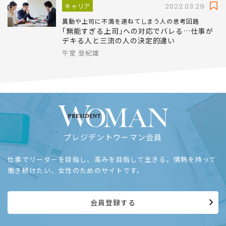
キャリア
2022.03.29
異動や上司に不満を連ねてしまう人の思考回路
｢無能すぎる上司｣への対応でバレる…仕事が
デキる人と三流の人の決定的違い
午堂 登紀雄
プレジデントウーマン会員
仕事でリーダーを目指し、高みを目指して生きる。情熱を持って
働き続けたい、女性のためのサイトです。
会員登録する