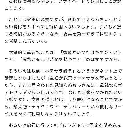
これは仕事のみならず、プライベートでも同じことが起
こります。
たとえば家事は必要ですが、疲れているならちょっとく
らい掃除をサボっても特に困らないでしょう。子どもと接
する時間が減るぐらいなら、総菜を買ってきて料理の手間
を省略した方がいい。
本質的に重要なことは、「家族がいつもゴキゲンでいる
こと」「家族と楽しい時間を持つこと」のはずですから。
そういえば以前「ポテサラ論争」というのがネット上で
話題になりましたが（主婦が総菜のポテサラを買おうとし
たら、そこに居合わせた見知らぬおっさんに「母親ならポ
テトサラダぐらい自分で作れ」などと悪態をつかれたとい
う話です）、文明の進化とは、より便利になることですか
ら、惣菜店・テイクアウト・デリバリーという便利なサー
ビスをあえて利用しない手はないでしょう。
あるいは旅行に行ってもぎゅうぎゅうに予定を詰め込ん