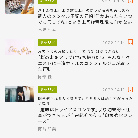
キャリア
2022.04.19
過干渉な上司より放任上司のほうが若者を苦しめる
新人のメンタル不調の元凶｢何かあったらいつ
でも言ってね｣という上司は管理職に向かない
見波 利幸
キャリア
2022.04.14
お客さまのお願いに対して｢NO｣はありえない
｢桜の木をアラブに持ち帰りたい｣そんなリク
エストに一流ホテルのコンシェルジュが取っ
た行動
阿部 佳
キャリア
2022.04.13
聞き流される人と覚えてもらえる人は話し方がまった
く違う
｢趣味はトライアスロンです｣より効果的…仕
事ができる人が自己紹介で使う"印象強化フレ
ーズ"
阿隅 和美