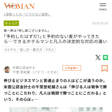
menu
1億稼ぐ人の「さりげない習慣」
キャリア
2021.10.23
第一声は｢申し訳ございません｣
｢予約したはずだ!｣と予約のない客がやってきた
ら…できるホテルマンと凡人の決定的な対応の違い
#スキル・話し方・書き方
#凡人
米国公認会計士
+フォロー
午堂 登紀雄 （ごどう・ときお）
伸びるビジネスマンと普通止まりの人はどこが違うのか。
米国公認会計士の午堂登紀雄さんは「伸びる人は戦争で勝
つことにこだわり、凡人は戦闘で勝つことにこだわる」と
いう。その心は――。