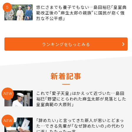
5
悠仁さまでも養子でもない…島田裕巳｢皇室典
範改正後の"麻生太郎の親族"に国民が抱く強
烈な不公平感｣
ランキングをもっとみる
新着記事
これで｢愛子天皇｣はかえって近づいた…島田
NEW
裕巳｢野望にとらわれた麻生太郎が見落とした
皇室典範の大原則｣
｢辞めたい｣と言ってきた新人が思いとどまっ
NEW
た…できる先輩が｢なぜ辞めたいの｣の代わり
に返したたった一言