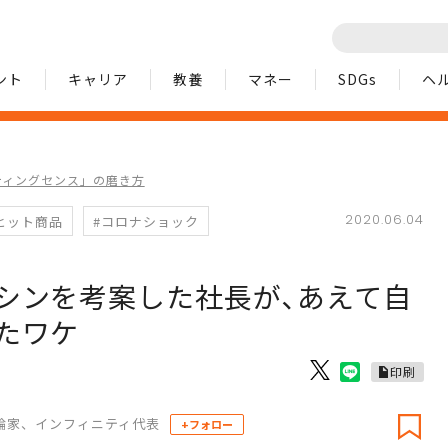
ント
キャリア
教養
マネー
SDGs
ヘ
ティングセンス」の磨き方
2020.06.04
ヒット商品
#コロナショック
シンを考案した社長が､あえて自
たワケ
印刷
論家、インフィニティ代表
+フォロー