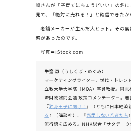
崎さんが「子育てにちょうどいい」の名に
見て、「絶対に売れる！」と確信できたか
老舗メーカーが生んだ大ヒット。その裏
略があったのです。
写真＝iStock.com
牛窪 恵
（うしくぼ・めぐみ）
マーケティングライター、世代・トレン
立教大学大学院（MBA）客員教授。同
済財政諮問会議 政策コメンテーター。著
『
独身王子に聞け！
』（ともに日本経済
る
』（講談社）、『
恋愛しない若者たち
流行語を広める。NHK総合『サタデーウ