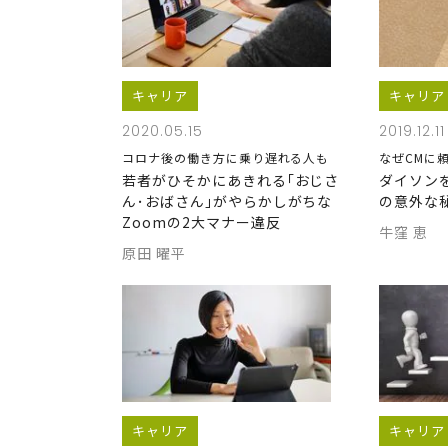
キャリア
キャリア
2020.05.15
2019.12.11
コロナ後の働き方に乗り遅れる人も
なぜCMに
若者がひそかにあきれる｢おじさ
ダイソン
ん･おばさん｣がやらかしがちな
の意外な
Zoomの2大マナー違反
牛窪 恵
原田 曜平
キャリア
キャリア