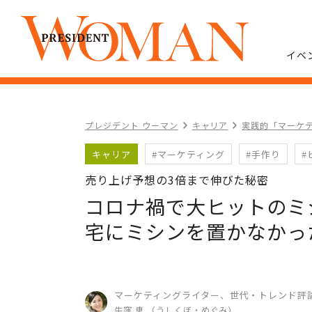
イベ
プレジデント ウーマン
キャリア
実践的「マーケ
キャリア
#マーケティング
#手作り
#
売り上げ予想の3倍まで伸びた秘密
コロナ禍で大ヒットのミ
宅にミシンを置かなかっ
マーケティングライター、世代・トレンド評
牛窪 恵 （うしくぼ・めぐみ）