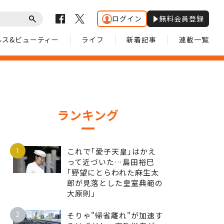
ログイン
無料会員登録
ルス&ビューティー
ライフ
新着記事
連載一覧
ランキング
1
これで｢愛子天皇｣はかえ
って近づいた…島田裕巳
｢野望にとらわれた麻生太
郎が見落とした皇室典範の
大原則｣
2
そりゃ"帰省離れ"が加速す