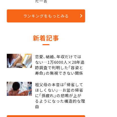
た一言
ランキングをもっとみる
新着記事
恋愛､結婚､年収だけでは
ない…1万6000人×28年追
跡調査で判明した｢容姿と
寿命｣の無視できない関係
祖父母の本音は｢帰省して
ほしくない｣…お盆の帰省
に｢孫疲れ｣の悲鳴が上が
るようになった構造的な理
由