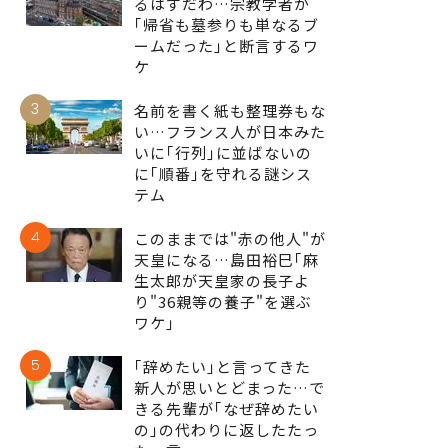
るはずだわ…宗教学者が
｢帰省も墓参りも単なるブ
ームだった｣と断言するワ
ケ
3
名前を書く紙も整理券もな
い…フランス人が日本みた
いに｢行列｣に並ばないの
に｢順番｣を守れる謎シス
テム
4
このままでは"赤の他人"が
天皇になる…島田裕巳｢麻
生太郎が天皇家の長子よ
り"36親等の養子"を選ぶ
ワケ｣
5
｢辞めたい｣と言ってきた
新人が思いとどまった…で
きる先輩が｢なぜ辞めたい
の｣の代わりに返したたっ