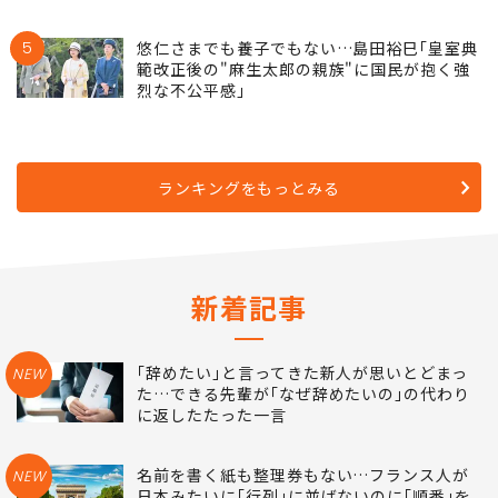
5
悠仁さまでも養子でもない…島田裕巳｢皇室典
範改正後の"麻生太郎の親族"に国民が抱く強
烈な不公平感｣
ランキングをもっとみる
新着記事
｢辞めたい｣と言ってきた新人が思いとどまっ
NEW
た…できる先輩が｢なぜ辞めたいの｣の代わり
に返したたった一言
名前を書く紙も整理券もない…フランス人が
NEW
日本みたいに｢行列｣に並ばないのに｢順番｣を