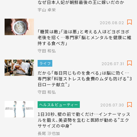
なぜ日本人妃が朝鮮最後の王に嫁いだのか
宇山 卓栄
2026.08.02
｢糖質は敵｣｢油は悪｣と考える人ほどヨボヨボ
老後を招く…専門家｢脳とメンタルを健康に維
持する食べ方｣
守田 和弘
ライフ
2026.07.31
だから｢毎日同じものを食べる｣は脳に効く…
専門家｢料理ストレスも食費のムダも防げる"3
日ローテ献立"｣
守田 和弘
ヘルス＆ビューティー
2026.07.30
1日30秒､壁の前で動くだけ…インナーマッス
ルを鍛え､美姿勢を生むと医師が勧める"エク
ササイズの中身"
長尾 沙也加