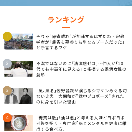
ランキング
1
そりゃ"帰省離れ"が加速するはずだわ…宗教
学者が｢帰省も墓参りも単なるブームだった｣
と断言するワケ
2
不潔ではないのに｢清潔感ゼロ｣…仲人が｢20
代でも中高年に見える｣と指摘する婚活女性の
髪形
3
｢風､薫る｣佐野晶哉が演じるシマケンめぐる切
ない史実…大関和が"獄中プロポーズ"された
のに身を引いた理由
4
｢糖質は敵｣｢油は悪｣と考える人ほどヨボヨボ
老後を招く…専門家｢脳とメンタルを健康に維
持する食べ方｣