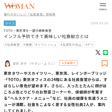
menu
憧れのおいしい「社員食堂」探検隊
ライフ
2019.03.29
TOTO・東京湾を一望の絶景食堂
インフル予防できて美味しい社食献立とは
#社員食堂
#健康
#リフレッシュ
#生産性の向上
#デリ
+フォロー
安井 洋子 （やすい・ようこ）
東京タワーやスカイツリー、東京湾、レインボーブリッジ
――「TOTO」東京オフィスの24階にある社員食堂からは、す
ばらしい景色が望めます。さらに、入ったとたんに顔がほ
ころぶ色とりどりのお惣菜コーナーや、保健師が考案す
る“ヘルスケア・メニュー”など、社員の健康を気遣うメニ
ューが満載。社食をこよなく愛する女性社員2人が、案内
してくれました。