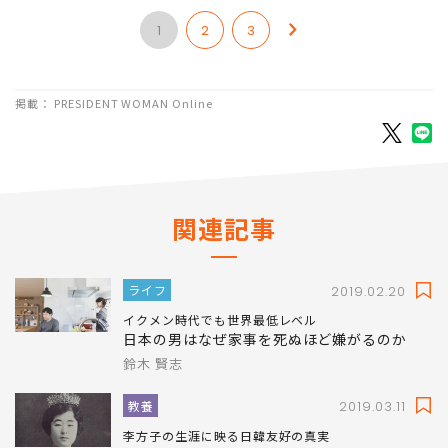
1
2
3
掲載： PRESIDENT WOMAN Online
関連記事
ライフ
2019.02.20
イクメン時代でも世界最低レベル
日本の男はなぜ家事を死ぬほど嫌がるのか
鈴木 賢志
教養
2019.03.11
李方子の生涯に映る日韓友好の真実