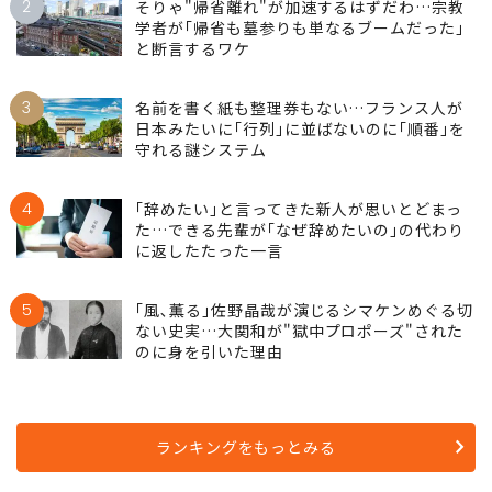
2
そりゃ"帰省離れ"が加速するはずだわ…宗教
学者が｢帰省も墓参りも単なるブームだった｣
と断言するワケ
3
名前を書く紙も整理券もない…フランス人が
日本みたいに｢行列｣に並ばないのに｢順番｣を
守れる謎システム
4
｢辞めたい｣と言ってきた新人が思いとどまっ
た…できる先輩が｢なぜ辞めたいの｣の代わり
に返したたった一言
5
｢風､薫る｣佐野晶哉が演じるシマケンめぐる切
ない史実…大関和が"獄中プロポーズ"された
のに身を引いた理由
ランキングをもっとみる