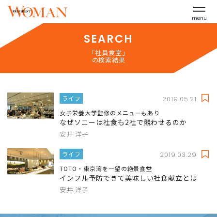
menu
SEARCH
「社員食堂」
の検索結果
ライフ
2019.05.21
女子栄養大学監修のメニューもあり
なぜソニーは社食も2社で競わせるのか
安井 洋子
ライフ
2019.03.29
TOTO・東京湾を一望の絶景食堂
インフル予防できて美味しい社食献立とは
安井 洋子