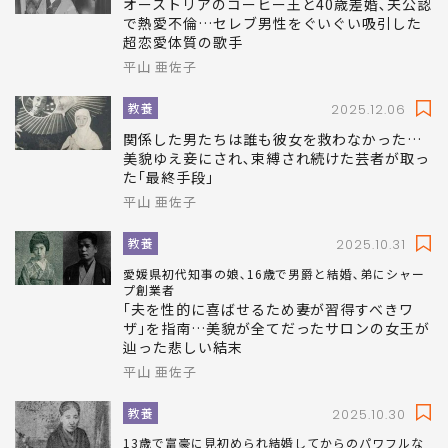
オーストリアのコーヒー王と40歳差婚､夫公認
で熱愛不倫…セレブ男性をぐいぐい吸引した
超恋愛体質の歌手
平山 亜佐子
教養
2025.12.06
関係した男たちは誰も彼女を救わなかった…
美貌ゆえ妾にされ､束縛され続けた芸者が取っ
た｢最終手段｣
平山 亜佐子
教養
2025.10.31
愛媛県初代知事の娘､16歳で男爵と結婚､弟にシャー
プ創業者
｢夫を性的に喜ばせるため妻が習得すべきワ
ザ｣を指南…美貌が全てだったサロンの女王が
辿った悲しい結末
平山 亜佐子
教養
2025.10.30
13歳で富豪に見初められ結婚してからのパワフルな