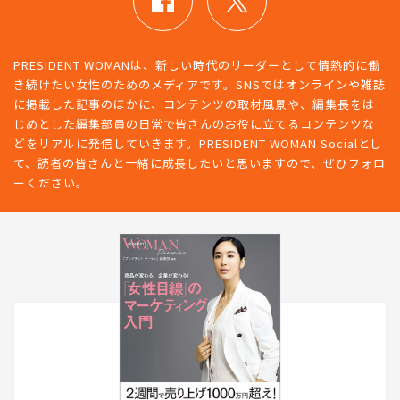
PRESIDENT WOMANは、新しい時代のリーダーとして情熱的に働
き続けたい女性のためのメディアです。SNSではオンラインや雑誌
に掲載した記事のほかに、コンテンツの取材風景や、編集長をは
じめとした編集部員の日常で皆さんのお役に立てるコンテンツな
どをリアルに発信していきます。PRESIDENT WOMAN Socialとし
て、読者の皆さんと一緒に成長したいと思いますので、ぜひフォロ
ーください。