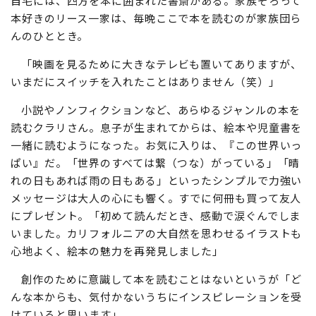
自宅には、四方を本に囲まれた書斎がある。家族そろって
本好きのリース一家は、毎晩ここで本を読むのが家族団ら
んのひととき。
「映画を見るために大きなテレビも置いてありますが、
いまだにスイッチを入れたことはありません（笑）」
小説やノンフィクションなど、あらゆるジャンルの本を
読むクラリさん。息子が生まれてからは、絵本や児童書を
一緒に読むようになった。お気に入りは、『この世界いっ
ぱい』だ。「世界のすべては繋（つな）がっている」「晴
れの日もあれば雨の日もある」といったシンプルで力強い
メッセージは大人の心にも響く。すでに何冊も買って友人
にプレゼント。「初めて読んだとき、感動で涙ぐんでしま
いました。カリフォルニアの大自然を思わせるイラストも
心地よく、絵本の魅力を再発見しました」
創作のために意識して本を読むことはないというが「ど
んな本からも、気付かないうちにインスピレーションを受
けていると思います」。