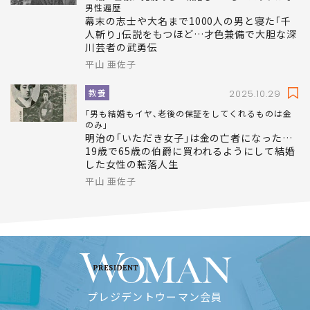
男性遍歴
幕末の志士や大名まで1000人の男と寝た｢千
人斬り｣伝説をもつほど…才色兼備で大胆な深
川芸者の武勇伝
平山 亜佐子
教養
2025.10.29
｢男も結婚もイヤ､老後の保証をしてくれるものは金
のみ｣
明治の｢いただき女子｣は金の亡者になった…
19歳で65歳の伯爵に買われるようにして結婚
した女性の転落人生
平山 亜佐子
プレジデントウーマン会員