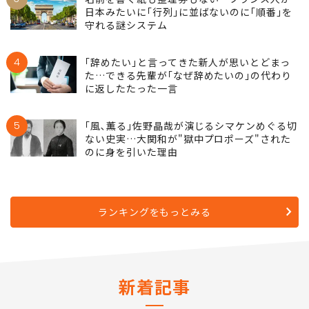
日本みたいに｢行列｣に並ばないのに｢順番｣を
守れる謎システム
4
｢辞めたい｣と言ってきた新人が思いとどまっ
た…できる先輩が｢なぜ辞めたいの｣の代わり
に返したたった一言
5
｢風､薫る｣佐野晶哉が演じるシマケンめぐる切
ない史実…大関和が"獄中プロポーズ"された
のに身を引いた理由
ランキングをもっとみる
新着記事