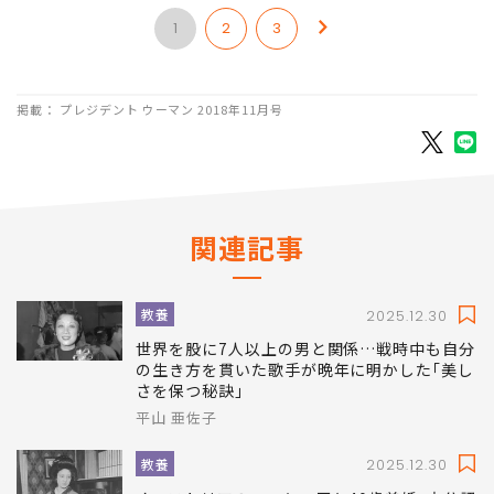
1
2
3
掲載： プレジデント ウーマン 2018年11月号
関連記事
教養
2025.12.30
世界を股に7人以上の男と関係…戦時中も自分
の生き方を貫いた歌手が晩年に明かした｢美し
さを保つ秘訣｣
平山 亜佐子
教養
2025.12.30