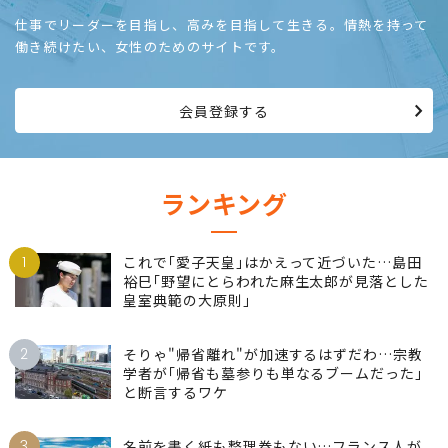
仕事でリーダーを目指し、高みを目指して生きる。情熱を持って
働き続けたい、女性のためのサイトです。
会員登録する
ランキング
1
これで｢愛子天皇｣はかえって近づいた…島田
裕巳｢野望にとらわれた麻生太郎が見落とした
皇室典範の大原則｣
2
そりゃ"帰省離れ"が加速するはずだわ…宗教
学者が｢帰省も墓参りも単なるブームだった｣
と断言するワケ
3
名前を書く紙も整理券もない…フランス人が