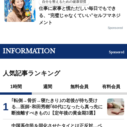
自分を整えるための健康習慣
仕事に家事と慌ただしい毎日でもでき
る、“完璧じゃなくていい”セルフマネジ
メント
Sponsored
INFORMATION
Sponsored
人気記事ランキング
1時間
週間
無料会員
有料会員
｢転倒→骨折→寝たきり｣の老後が待ち受け
る…医師･和田秀樹｢60代になったら真っ先に
断捨離すべきもの｣【定年後の黄金期3選】
中国系住民を同化させたタイとは正反対…ベ