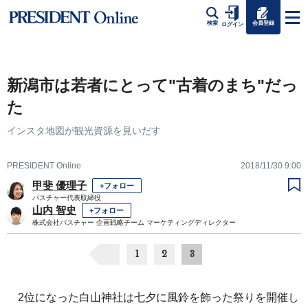
会員登録
検索
ログイン
新潟市は若者にとって"古着のまち"だっ
た
インスタ地図が観光資源を見いだす
PRESIDENT Online
2018/11/30 9:00
甲斐 優理子
+フォロー
パスチャー代表取締役
山内 智史
+フォロー
株式会社パスチャー 企画戦略チーム マーケティングディレクター
1
2
3
2位になった白山神社は七夕に風鈴を飾った祭りを開催し