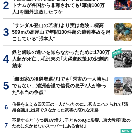
トナムが各国から非難されても｢華僑100万
人｣を国外追放したワケ
｢サンダル登山の若者｣より実は危険…標高
599ｍの高尾山で年間100件超の遭難事故を起
こしている"張本人"
鉄と鋼鉄の違いを知らなかったために1700万
人超が死亡…毛沢東の｢大躍進政策｣の悲劇的
結末
｢織田家の後継者選び｣でも｢秀吉の一人勝ち｣
でもない…清洲会議で信長の息子2人が争っ
た"本当の争点"
信長を支える四天王の一人だったのに…秀吉にハメられて｢清
須会議｣に出席できなかった武将の哀れな末路
不足すると｢うつ病｣が増え､子どものIQに影響…東大教授｢脳の
ために欠かせないスーパーにある食材｣