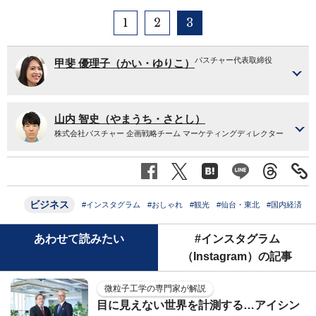
1
2
3
パスチャー代表取締役
甲斐 優理子（かい・ゆりこ）
山内 智史（やまうち・さとし）
株式会社パスチャー 企画戦略チーム マーケティングディレクター
ビジネス
#インスタグラム
#おしゃれ
#観光
#仙台・東北
#国内経済
あわせて読みたい
#インスタグラム
（Instagram）の記事
微粒子工学の専門家が解説
目に見えない世界を計測する…アイシン