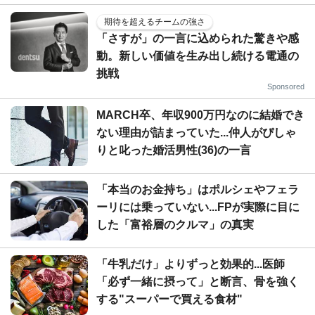
期待を超えるチームの強さ
「さすが」の一言に込められた驚きや感
動。新しい価値を生み出し続ける電通の
挑戦
Sponsored
MARCH卒、年収900万円なのに結婚でき
ない理由が詰まっていた...仲人がぴしゃ
りと叱った婚活男性(36)の一言
「本当のお金持ち」はポルシェやフェラ
ーリには乗っていない...FPが実際に目に
した「富裕層のクルマ」の真実
「牛乳だけ」よりずっと効果的...医師
「必ず一緒に摂って」と断言、骨を強く
する"スーパーで買える食材"