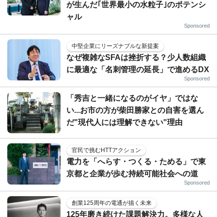
が生んだ｢世界最小の水粒子｣のポテンシ
ャル
Sponsored
中堅企業にリーズナブルな新提案
なぜ複雑なSFAは挫折する？少人数組織
に最適な「名刺管理の延長」で進めるDX
Sponsored
「秀吉と一緒になるのがイヤ」ではな
い...お市の方が柴田勝家との自害を選ん
だ"現代人には理解できない"理由
官民で挑むHTTアクション
電力を「へらす・つくる・ためる」で東
京都と企業が歩む持続可能社会への道
Sponsored
創業125周年の電通が描く未来
125年磨き続けた課題解決力。多様な人