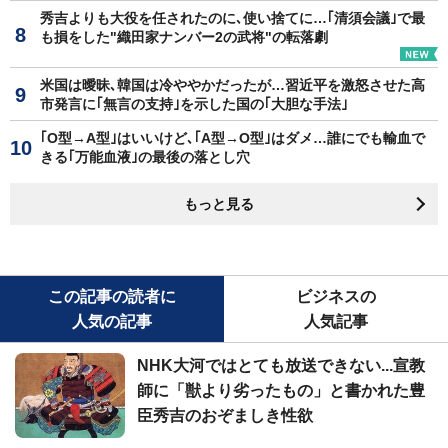
秀吉よりも大役を任されたのに､使い捨てに…｢清須会議｣で最
も損をした"織田家ナンバー2の武将"の転落劇
米国は曖昧､韓国は冷ややかだったが…習近平を激怒させた高
市発言に｢無言の支持｣を示した国の｢大胆な手法｣
｢O型→A型｣はいいけど､｢A型→O型｣はダメ…誰にでも輸血で
きる｢万能血液｣の最後の落とし穴
もっと見る
この記事の読者に
ビジネスの
人気の記事
人気記事
NHK大河ではとても放送できない...宣教
師に「獣より劣ったもの」と書かれた豊
臣秀吉のおぞましき性欲