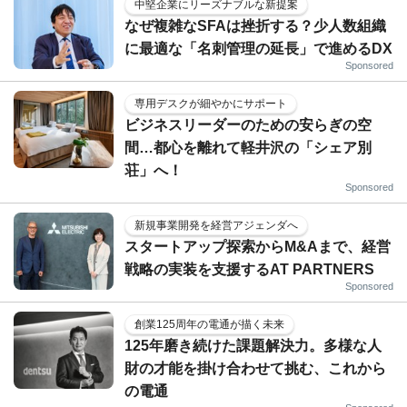
中堅企業にリーズナブルな新提案
なぜ複雑なSFAは挫折する？少人数組織
に最適な「名刺管理の延長」で進めるDX
Sponsored
専用デスクが細やかにサポート
ビジネスリーダーのための安らぎの空
間…都心を離れて軽井沢の「シェア別
荘」へ！
Sponsored
新規事業開発を経営アジェンダへ
スタートアップ探索からM&Aまで、経営
戦略の実装を支援するAT PARTNERS
Sponsored
創業125周年の電通が描く未来
125年磨き続けた課題解決力。多様な人
財の才能を掛け合わせて挑む、これから
の電通