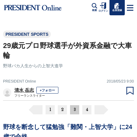
会員登録
検索
ログイン
PRESIDENT SPORTS
29歳元プロ野球選手が外資系金融で大車
輪
野球バカ人生からの上智大進学
PRESIDENT Online
2018/05/23 9:00
清水 岳志
+フォロー
フリーランスライター
1
2
3
4
野球を断念して猛勉強「難関・上智大学」に24
歳で合格