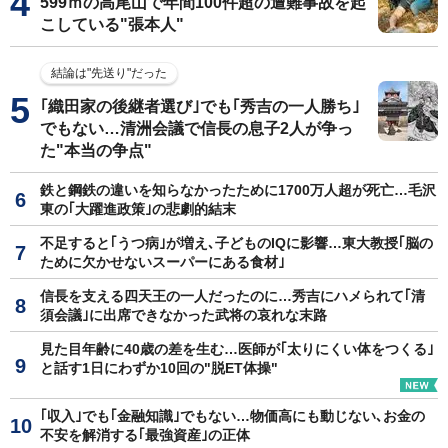
599ｍの高尾山で年間100件超の遭難事故を起
こしている"張本人"
結論は"先送り"だった
｢織田家の後継者選び｣でも｢秀吉の一人勝ち｣
でもない…清洲会議で信長の息子2人が争っ
た"本当の争点"
鉄と鋼鉄の違いを知らなかったために1700万人超が死亡…毛沢
東の｢大躍進政策｣の悲劇的結末
不足すると｢うつ病｣が増え､子どものIQに影響…東大教授｢脳の
ために欠かせないスーパーにある食材｣
信長を支える四天王の一人だったのに…秀吉にハメられて｢清
須会議｣に出席できなかった武将の哀れな末路
見た目年齢に40歳の差を生む…医師が｢太りにくい体をつくる｣
と話す1日にわずか10回の"脱ET体操"
｢収入｣でも｢金融知識｣でもない…物価高にも動じない､お金の
不安を解消する｢最強資産｣の正体