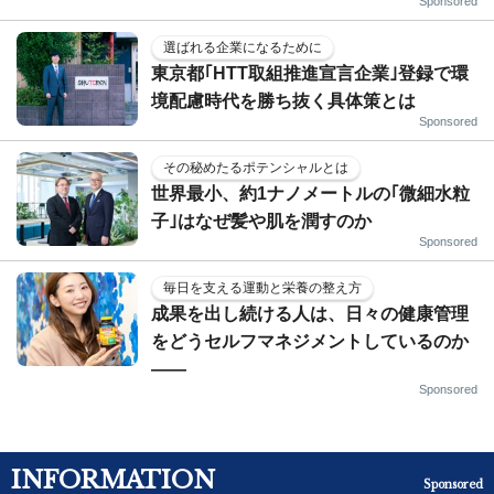
Sponsored
選ばれる企業になるために
東京都｢HTT取組推進宣言企業｣登録で環
境配慮時代を勝ち抜く具体策とは
Sponsored
その秘めたるポテンシャルとは
世界最小、約1ナノメートルの｢微細水粒
子｣はなぜ髪や肌を潤すのか
Sponsored
毎日を支える運動と栄養の整え方
成果を出し続ける人は、日々の健康管理
をどうセルフマネジメントしているのか
——
Sponsored
INFORMATION
Sponsored