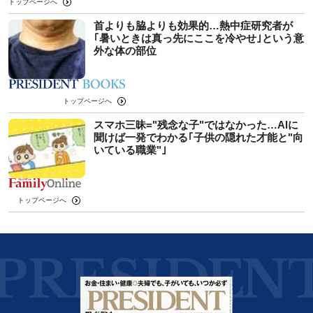
トップページへ
首よりも脇よりも効果的…熱中症研究者が
｢暑いときは真っ先にここを冷やせ｣という意
外な体の部位
トップページへ
スマホ三昧="残念な子"ではなかった…AIに
聞けば一発でわかる｢子供の隠れた才能と"向
いている職業"｣
トップページへ