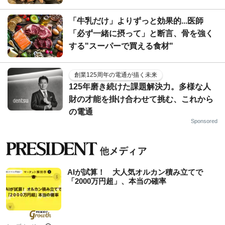
「牛乳だけ」よりずっと効果的...医師
「必ず一緒に摂って」と断言、骨を強く
する"スーパーで買える食材"
創業125周年の電通が描く未来
125年磨き続けた課題解決力。多様な人
財の才能を掛け合わせて挑む、これから
の電通
Sponsored
AIが試算！ 大人気オルカン積み立てで
「2000万円超」、本当の確率