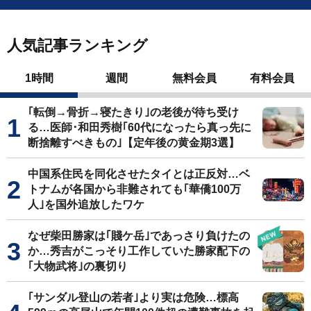
人気記事ランキング
1時間
週間
無料会員
有料会員
｢転倒→骨折→寝たきり｣の老後が待ち受け
る…医師･和田秀樹｢60代になったら真っ先に
断捨離すべきもの｣【定年後の黄金期3選】
中国系住民を同化させたタイとは正反対…ベ
トナムが各国から非難されても｢華僑100万
人｣を国外追放したワケ
なぜ柴田勝家は｢賤ケ岳｣であっさり負けたの
か…秀吉がこっそり工作していた勝家配下の
｢大物武将｣の裏切り
｢サンダル登山の若者｣より実は危険…標高