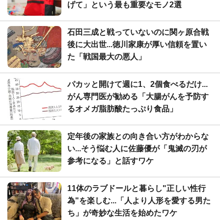
げて」という最も重要なモノ2選
石田三成と戦っていないのに関ヶ原合戦
後に大出世...徳川家康が厚い信頼を置い
た「戦国最大の悪人」
パカッと開けて週に1、2個食べるだけ...
がん専門医が勧める「大腸がんを予防す
るオメガ脂肪酸たっぷり食品」
定年後の家族との向き合い方がわからな
い...そう悩む人に佐藤優が「鬼滅の刃が
参考になる」と話すワケ
11体のラブドールと暮らし"正しい性行
為"を楽しむ...「人より人形を愛する男た
ち」が奇妙な生活を始めたワケ