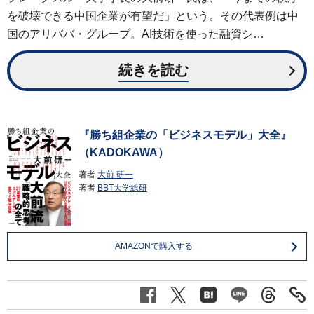
を破壊できる中国企業が有望だ」という。その代表例は中
国のアリババ・グループ。AI技術を使った融資シ…
続きを読む
『勝ち組企業の「ビジネスモデル」大全』
（KADOKAWA）
著者
大前 研一
著者
BBT大学総研
AMAZONで購入する