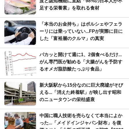
度と認知機能に直結「98%の日本人が不
足する栄養素」を取れる食材
「本当のお金持ち」はポルシェやフェラ
ーリには乗っていない...FPが実際に目に
した「富裕層のクルマ」の真実
パカッと開けて週に1、2個食べるだけ...
がん専門医が勧める「大腸がんを予防す
るオメガ脂肪酸たっぷり食品」
新大阪駅から15分なのに巨大廃墟がそび
える...「消えた終着駅」が映し出す昭和
のニュータウンの栄枯盛衰
中国に職人技術を売らなくて本当によか
った...「メイドインジャパン財布」を復