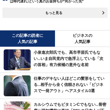
は時代遅れ｣という真のお金持ちが"向かった先"
もっと見る
この記事の読者に
ビジネスの
人気の記事
人気記事
小泉進次郎氏でも、高市早苗氏でもな
い...いま自民党内で急浮上している「次
の首相」有力候補の意外な名前
仕事のデキない人ほどこの髪形をしてい
る...相手から全く信頼されない「ビジネ
スで一発アウト」ヘアスタイル3選
カルシウムでもビタミンCでもない...骨密