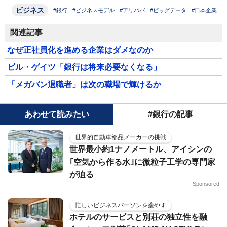
ビジネス
#銀行
#ビジネスモデル
#アリババ
#ビッグデータ
#日本企業
関連記事
なぜ正社員化を進める企業はダメなのか
ビル・ゲイツ「銀行は将来必要なくなる」
「メガバン退職者」は次の職場で輝けるか
あわせて読みたい
#銀行の記事
世界的自動車部品メーカーの挑戦
世界最小約1ナノメートル、アイシンの
｢空気から作る水｣に微粒子工学の専門家
が迫る
Sponsored
忙しいビジネスパーソンを癒やす
ホテルのサービスと別荘の独立性を融