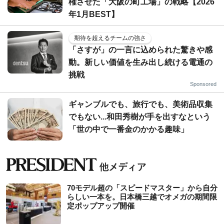
権させた「大阪の町工場」の戦略【2026
年1月BEST】
期待を超えるチームの強さ
「さすが」の一言に込められた驚きや感
動。新しい価値を生み出し続ける電通の
挑戦
Sponsored
ギャンブルでも、旅行でも、美術品収集
でもない...和田秀樹が手を出すなという
「世の中で一番金のかかる趣味」
70モデル超の「スピードマスター」から自分
らしい一本を。日本橋三越でオメガの期間限
定ポップアップ開催