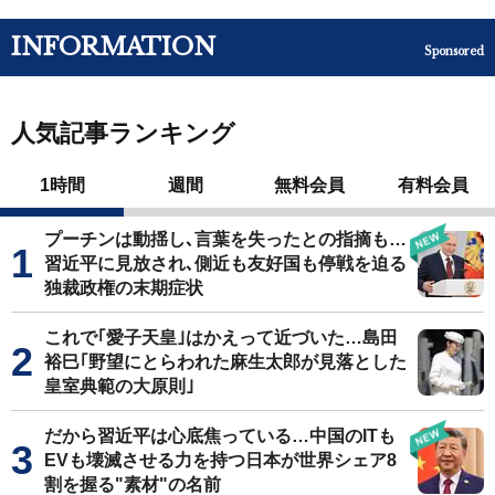
INFORMATION
Sponsored
人気記事ランキング
1時間
週間
無料会員
有料会員
プーチンは動揺し､言葉を失ったとの指摘も…
習近平に見放され､側近も友好国も停戦を迫る
独裁政権の末期症状
これで｢愛子天皇｣はかえって近づいた…島田
裕巳｢野望にとらわれた麻生太郎が見落とした
皇室典範の大原則｣
だから習近平は心底焦っている…中国のITも
EVも壊滅させる力を持つ日本が世界シェア8
割を握る"素材"の名前