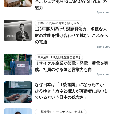
合…シェア別荘｢GLAMDAY STYLE｣の
魅力
Sponsored
創業125周年の電通が描く未来
125年磨き続けた課題解決力。多様な人
財の才能を掛け合わせて挑む、これから
の電通
Sponsored
東京都｢HTT取組推進宣言企業｣
リサイクル企業が節電・発電・蓄電を実
践、社員のやる気と営業力も向上！
Sponsored
なぜ日本は「IT後進国」になったのか...
ひろゆき「カネと権力が高齢者に集中し
ているという日本の残念さ」
中堅企業にリーズナブルな新提案