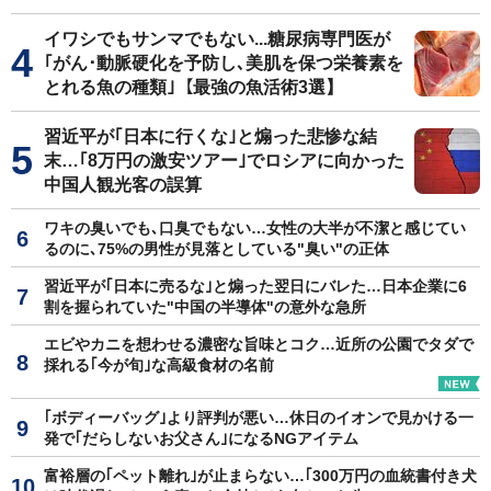
イワシでもサンマでもない...糖尿病専門医が
｢がん･動脈硬化を予防し､美肌を保つ栄養素を
とれる魚の種類｣【最強の魚活術3選】
習近平が｢日本に行くな｣と煽った悲惨な結
末…｢8万円の激安ツアー｣でロシアに向かった
中国人観光客の誤算
ワキの臭いでも､口臭でもない…女性の大半が不潔と感じてい
るのに､75%の男性が見落としている"臭い"の正体
習近平が｢日本に売るな｣と煽った翌日にバレた…日本企業に6
割を握られていた"中国の半導体"の意外な急所
エビやカニを想わせる濃密な旨味とコク…近所の公園でタダで
採れる｢今が旬｣な高級食材の名前
｢ボディーバッグ｣より評判が悪い…休日のイオンで見かける一
発で｢だらしないお父さん｣になるNGアイテム
富裕層の｢ペット離れ｣が止まらない…｢300万円の血統書付き犬