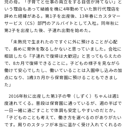
児の母。「子育てと仕事の両立をする自信が持てない」と
いう理由もあって結婚を機に4年勤めていた旅行代理店を
辞めた経緯がある。第1子を出産後、13年春にカスタマー
サービス（CS）部門のアルバイトとして入社。同年秋に
第2子を出産した後、子連れ出勤を始めた。
「未熟児で生まれたのですぐに外に預けることが心配
で、長めに育休を取るしかないと思っていました。会社に
相談したら『子連れで復帰は大歓迎』と言ってもらえたの
で、8カ月で復帰できることに。子どもの様子を見ながら
働けて安心でしたし、働いていることは入園申し込みの加
点になり、1歳3カ月から保育園に預けることもできまし
た」
2016年秋に出産した第3子の雫（しずく）ちゃんは週1
度連れてくる。普段は保育園に通っているが、週の半ばで
一日一緒に過ごすことで体調も安定しやすいのだとか。
「子どものことも考えて、働き方を選べるのがありがたい
です。周りのスタッフが本当に温かく受け入れてくれるの