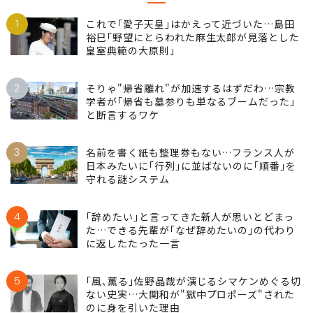
1
これで｢愛子天皇｣はかえって近づいた…島田
裕巳｢野望にとらわれた麻生太郎が見落とした
皇室典範の大原則｣
2
そりゃ"帰省離れ"が加速するはずだわ…宗教
学者が｢帰省も墓参りも単なるブームだった｣
と断言するワケ
3
名前を書く紙も整理券もない…フランス人が
日本みたいに｢行列｣に並ばないのに｢順番｣を
守れる謎システム
4
｢辞めたい｣と言ってきた新人が思いとどまっ
た…できる先輩が｢なぜ辞めたいの｣の代わり
に返したたった一言
5
｢風､薫る｣佐野晶哉が演じるシマケンめぐる切
ない史実…大関和が"獄中プロポーズ"された
のに身を引いた理由