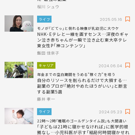
桜川 シュウ
ライフ
2025.05.16
モノが｢どてっ｣と倒れる映像が乳幼児に大ウケ
NHK･Eテレと一線を画すセンス…深夜のギャ
ン泣き赤ちゃんが一瞬で泣き止む東大卒テレ
東女性P｢神コンテンツ｣
飯田 佳奈子
キャリア
2024.06.04
年金までの空白期間をうめる"稼ぐ力"を培う
自分のリソースを削られるだけで大損する…
副業のプロが｢絶対やめたほうがいい｣と断言
する副業5選
藤井 孝一
ライフ
2024.05.23
22時～2時｢睡眠のゴールデンタイム説｣も大間違い
｢子どもは21時に寝かせなければ｣に医学的根
拠なし…小児科医が示す｢結局何時間寝かせれ