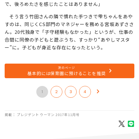
で、後ろめたさを感じたことはありません」
そう言う竹田さんの隣で慣れた手つきで雫ちゃんをあや
すのは、同じくCS部門のマネジャーを務める宮坂あずささ
ん。20代独身で「子守経験もなかった」というが、仕事の
合間に同僚の子どもと遊ぶうち、すっかり“あやしマスタ
ー”に。子どもが身近な存在になったという。
次のページ
基本的には保育園に預けることを推奨
1
2
3
4
掲載： プレジデント ウーマン 2017年11月号