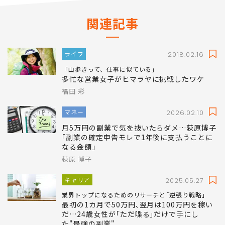
関連記事
ライフ
2018.02.16
「山歩きって、仕事に似ている」
多忙な営業女子がヒマラヤに挑戦したワケ
福田 彩
マネー
2026.02.10
月5万円の副業で気を抜いたらダメ…荻原博子
｢副業の確定申告モレで1年後に支払うことに
なる金額｣
荻原 博子
キャリア
2025.05.27
業界トップになるためのリサーチと｢逆張り戦略｣
最初の1カ月で50万円､翌月は100万円を稼い
だ…24歳女性が｢ただ喋る｣だけで手にし
た"最強の副業"