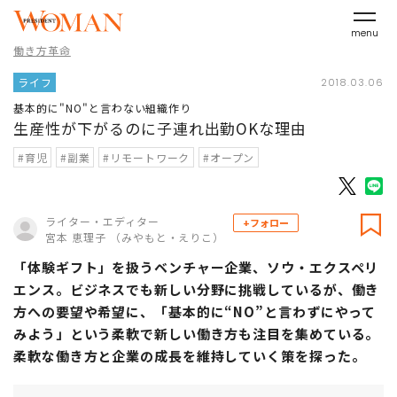
menu
働き方革命
ライフ
2018.03.06
基本的に"NO"と言わない組織作り
生産性が下がるのに子連れ出勤OKな理由
#育児
#副業
#リモートワーク
#オープン
ライター・エディター
+フォロー
宮本 恵理子 （みやもと・えりこ）
「体験ギフト」を扱うベンチャー企業、ソウ・エクスペリ
エンス。ビジネスでも新しい分野に挑戦しているが、働き
方への要望や希望に、「基本的に“NO”と言わずにやって
みよう」という柔軟で新しい働き方も注目を集めている。
柔軟な働き方と企業の成長を維持していく策を探った。