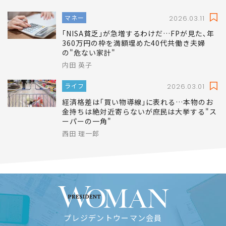
マネー
2026.03.11
｢NISA貧乏｣が急増するわけだ…FPが見た､年
360万円の枠を満額埋めた40代共働き夫婦
の"危ない家計"
内田 英子
ライフ
2026.03.01
経済格差は｢買い物導線｣に表れる…本物のお
金持ちは絶対近寄らないが庶民は大挙する"ス
ーパーの一角"
西田 理一郎
プレジデントウーマン会員