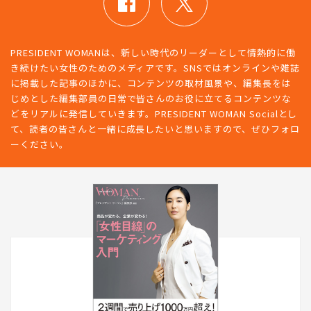
PRESIDENT WOMANは、新しい時代のリーダーとして情熱的に働
き続けたい女性のためのメディアです。SNSではオンラインや雑誌
に掲載した記事のほかに、コンテンツの取材風景や、編集長をは
じめとした編集部員の日常で皆さんのお役に立てるコンテンツな
どをリアルに発信していきます。PRESIDENT WOMAN Socialとし
て、読者の皆さんと一緒に成長したいと思いますので、ぜひフォロ
ーください。