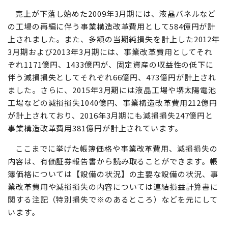
売上が下落し始めた2009年3月期には、液晶パネルなど
の工場の再編に伴う事業構造改革費用として584億円が計
上されました。また、多額の当期純損失を計上した2012年
3月期および2013年3月期には、事業改革費用としてそれ
ぞれ1171億円、1433億円が、固定資産の収益性の低下に
伴う減損損失としてそれぞれ66億円、473億円が計上され
ました。さらに、2015年3月期には液晶工場や堺太陽電池
工場などの減損損失1040億円、事業構造改革費用212億円
が計上されており、2016年3月期にも減損損失
247億円と
事業構造改革費用
381億円が計上されています。
ここまでに挙げた
帳簿価格や
事業改革費用、減損損失の
内容は
、有価証券報告書
から読み取ることができます。
帳
簿価格
については【設備の状況】の主要な設備の状況
、
事
業改革費用や減損損失の内容
については連結損益計算書に
関する注記（特別損失で※のあるところ）などを元にして
います。