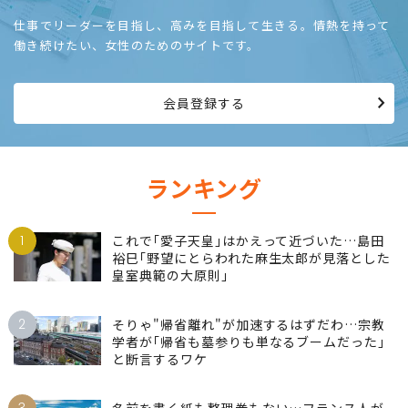
仕事でリーダーを目指し、高みを目指して生きる。情熱を持って
働き続けたい、女性のためのサイトです。
会員登録する
ランキング
1
これで｢愛子天皇｣はかえって近づいた…島田
裕巳｢野望にとらわれた麻生太郎が見落とした
皇室典範の大原則｣
2
そりゃ"帰省離れ"が加速するはずだわ…宗教
学者が｢帰省も墓参りも単なるブームだった｣
と断言するワケ