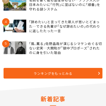
3
名前を書く紙も整理券もない…フランス人が
日本みたいに｢行列｣に並ばないのに｢順番｣を
守れる謎システム
4
｢辞めたい｣と言ってきた新人が思いとどまっ
た…できる先輩が｢なぜ辞めたいの｣の代わり
に返したたった一言
5
｢風､薫る｣佐野晶哉が演じるシマケンめぐる切
ない史実…大関和が"獄中プロポーズ"された
のに身を引いた理由
ランキングをもっとみる
新着記事