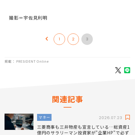
撮影＝宇佐見利明
1
2
3
掲載： PRESIDENT Online
関連記事
マネー
2026.07.23
三菱商事も三井物産も宣言している…総資産1
億円のサラリーマン投資家が"企業HP"で必ず