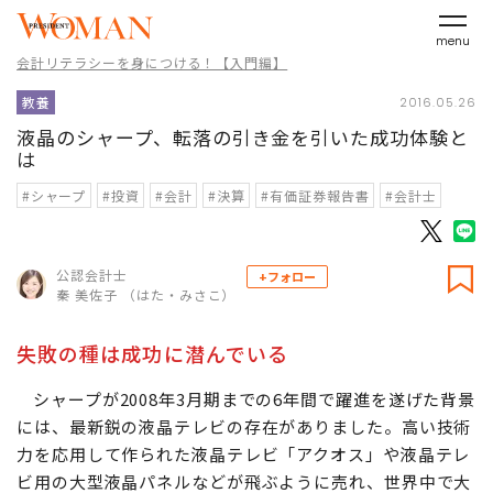
menu
会計リテラシーを身につける！【入門編】
教養
2016.05.26
液晶のシャープ、転落の引き金を引いた成功体験と
は
#シャープ
#投資
#会計
#決算
#有価証券報告書
#会計士
公認会計士
+フォロー
秦 美佐子 （はた・みさこ）
失敗の種は成功に潜んでいる
シャープが2008年3月期までの6年間で躍進を遂げた背景
には、最新鋭の液晶テレビの存在がありました。高い技術
力を応用して作られた液晶テレビ「アクオス」や液晶テレ
ビ用の大型液晶パネルなどが飛ぶように売れ、世界中で大