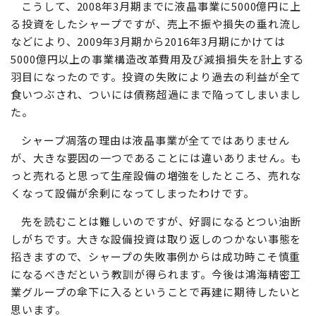
こうして、2008年3月期までに液晶事業に5000億円に上
る投資をしたシャープですが、売上不振や損失の垂れ流し
などにより、2009年3月期から2016年3月期にかけては
5000億円以上の事業構造改革費用及び減損損失を計上する
羽目になったのです。投資の失敗により過去の利益が全て
食いつぶされ、ついには債務超過にまで陥ってしまいまし
た。
シャープ凋落の理由は液晶事業が全てではありません
が、大きな要因の一つであることには違いありません。も
っと売れると思って生産設備の増強をしたところ、売れな
くなって設備が余剰になってしまったわけです。
先を読むことは難しいのですが、好調になるとつい油断
しがちです。大きな設備投資は取り返しのつかない事態を
招きますので、シャープの失敗事例からは成功時こそ慎重
になるべきだという教訓が得られます。今後は鴻海精密工
業グループの傘下に入るということで再建に期待したいと
思います。