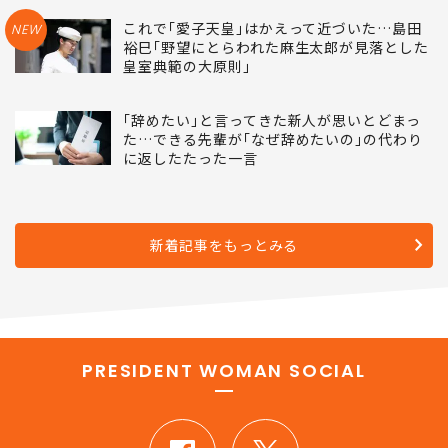
これで｢愛子天皇｣はかえって近づいた…島田
NEW
裕巳｢野望にとらわれた麻生太郎が見落とした
皇室典範の大原則｣
｢辞めたい｣と言ってきた新人が思いとどまっ
た…できる先輩が｢なぜ辞めたいの｣の代わり
に返したたった一言
新着記事をもっとみる
PRESIDENT WOMAN SOCIAL