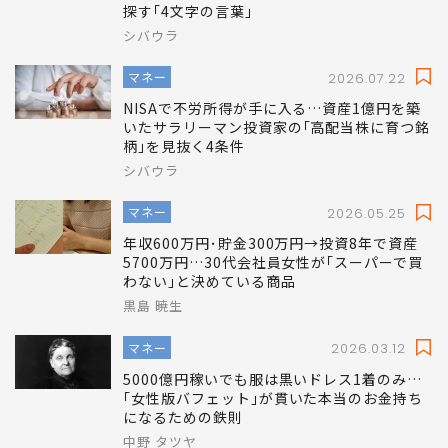
探す｢4文字の言葉｣
シバウラ
マネー
2026.07.22
NISAで不労所得が手に入る…資産1億円を築
いたサラリーマン投資家の｢高配当株に育つ銘
柄｣を見抜く4条件
シバウラ
マネー
2026.05.25
年収600万円･貯金300万円→投資8年で資産
5700万円…30代会社員女性が｢スーパーで買
わない｣と決めている商品
黒島 暁生
マネー
2026.03.12
5000億円稼いでも服は黒いドレス1着のみ…
｢女性版バフェット｣が貫いた本当のお金持ち
になるための鉄則
中野 タツヤ