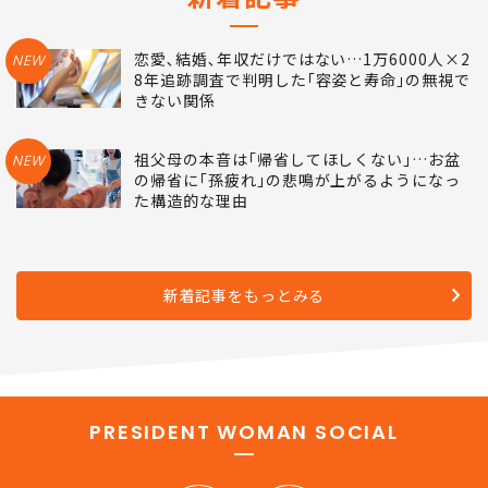
恋愛､結婚､年収だけではない…1万6000人×2
NEW
8年追跡調査で判明した｢容姿と寿命｣の無視で
きない関係
祖父母の本音は｢帰省してほしくない｣…お盆
NEW
の帰省に｢孫疲れ｣の悲鳴が上がるようになっ
た構造的な理由
新着記事をもっとみる
PRESIDENT WOMAN SOCIAL