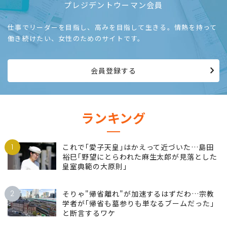
プレジデントウーマン会員
仕事でリーダーを目指し、高みを目指して生きる。情熱を持って
働き続けたい、女性のためのサイトです。
会員登録する
ランキング
1
これで｢愛子天皇｣はかえって近づいた…島田
裕巳｢野望にとらわれた麻生太郎が見落とした
皇室典範の大原則｣
2
そりゃ"帰省離れ"が加速するはずだわ…宗教
学者が｢帰省も墓参りも単なるブームだった｣
と断言するワケ