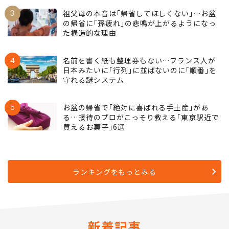
3
祖父母の本音は｢帰省してほしくない｣…お盆
の帰省に｢孫疲れ｣の悲鳴が上がるようになっ
た構造的な理由
4
名前を書く紙も整理券もない…フランス人が
日本みたいに｢行列｣に並ばないのに｢順番｣を
守れる謎システム
5
お盆の帰省で｢絶対に喜ばれる手土産｣があ
る…接待のプロがこっそり教える｢東京駅近で
買えるお菓子｣6選
ランキングをもっとみる
新着記事