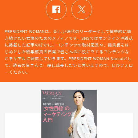
PRESIDENT WOMANは、新しい時代のリーダーとして情熱的に働
き続けたい女性のためのメディアです。SNSではオンラインや雑誌
に掲載した記事のほかに、コンテンツの取材風景や、編集長をは
じめとした編集部員の日常で皆さんのお役に立てるコンテンツな
どをリアルに発信していきます。PRESIDENT WOMAN Socialとし
て、読者の皆さんと一緒に成長したいと思いますので、ぜひフォロ
ーください。