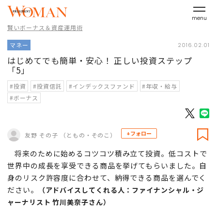
menu
賢いボーナス＆資産運用術
マネー
2016.02.01
はじめてでも簡単・安心！ 正しい投資ステップ
「5」
#投資
#投資信託
#インデックスファンド
#年収・給与
#ボーナス
+フォロー
友野 その子 （ともの・そのこ）
将来のために始めるコツコツ積み立て投資。低コストで
世界中の成長を享受できる商品を挙げてもらいました。自
身のリスク許容度に合わせて、納得できる商品を選んでく
ださい。
（アドバイスしてくれる人：ファイナンシャル・ジ
ャーナリスト 竹川美奈子さん）