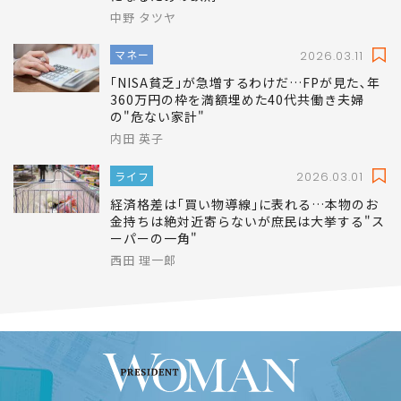
中野 タツヤ
マネー
2026.03.11
｢NISA貧乏｣が急増するわけだ…FPが見た､年
360万円の枠を満額埋めた40代共働き夫婦
の"危ない家計"
内田 英子
ライフ
2026.03.01
経済格差は｢買い物導線｣に表れる…本物のお
金持ちは絶対近寄らないが庶民は大挙する"ス
ーパーの一角"
西田 理一郎