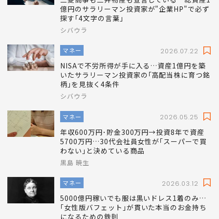
億円のサラリーマン投資家が"企業HP"で必ず
探す｢4文字の言葉｣
シバウラ
マネー
2026.07.22
NISAで不労所得が手に入る…資産1億円を築
いたサラリーマン投資家の｢高配当株に育つ銘
柄｣を見抜く4条件
シバウラ
マネー
2026.05.25
年収600万円･貯金300万円→投資8年で資産
5700万円…30代会社員女性が｢スーパーで買
わない｣と決めている商品
黒島 暁生
マネー
2026.03.12
5000億円稼いでも服は黒いドレス1着のみ…
｢女性版バフェット｣が貫いた本当のお金持ち
になるための鉄則