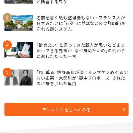
と断言するワケ
3
名前を書く紙も整理券もない…フランス人が
日本みたいに｢行列｣に並ばないのに｢順番｣を
守れる謎システム
4
｢辞めたい｣と言ってきた新人が思いとどまっ
た…できる先輩が｢なぜ辞めたいの｣の代わり
に返したたった一言
5
｢風､薫る｣佐野晶哉が演じるシマケンめぐる切
ない史実…大関和が"獄中プロポーズ"された
のに身を引いた理由
ランキングをもっとみる