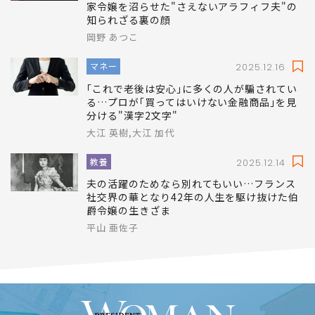
家令嬢を沼らせた"さえないアラフィフ夫"の
知られざる裏の顔
岡野 あつこ
マネー
2025.12.16
｢これで老後は安心｣に多くの人が騙されてい
る…プロが｢買ってはいけない金融商品｣を見
分ける"漢字2文字"
大江 英樹,大江 加代
教養
2025.12.14
夫の活躍のためなら別れてもいい…フランス
社交界の華となり42年の人生を駆け抜けた伯
爵令嬢の生きざま
平山 亜佐子