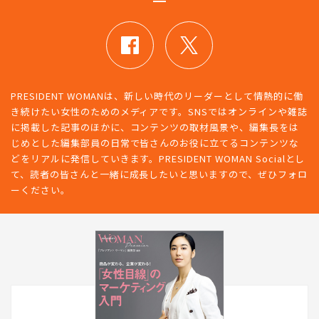
PRESIDENT WOMANは、新しい時代のリーダーとして情熱的に働
き続けたい女性のためのメディアです。SNSではオンラインや雑誌
に掲載した記事のほかに、コンテンツの取材風景や、編集長をは
じめとした編集部員の日常で皆さんのお役に立てるコンテンツな
どをリアルに発信していきます。PRESIDENT WOMAN Socialとし
て、読者の皆さんと一緒に成長したいと思いますので、ぜひフォロ
ーください。