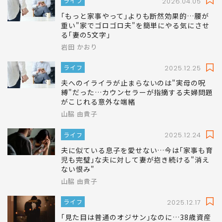
ライフ
2026.04.05
｢もっと家事やって｣よりも断然効果的…腰が
重い"家でゴロゴロ夫"を簡単にやる気にさせ
る｢妻の5文字｣
岩田 かおり
ライフ
2025.12.25
夫へのイライラが止まらないのは"実母の呪
縛"だった…カウンセラーが指摘する夫婦問題
がこじれる意外な端緒
山脇 由貴子
ライフ
2025.12.24
夫に似ている息子を愛せない…今は｢家事も育
児も完璧｣な夫に対して妻が抱き続ける"消え
ない恨み"
山脇 由貴子
ライフ
2025.12.17
｢見た目は普通のオジサン｣なのに…38歳資産