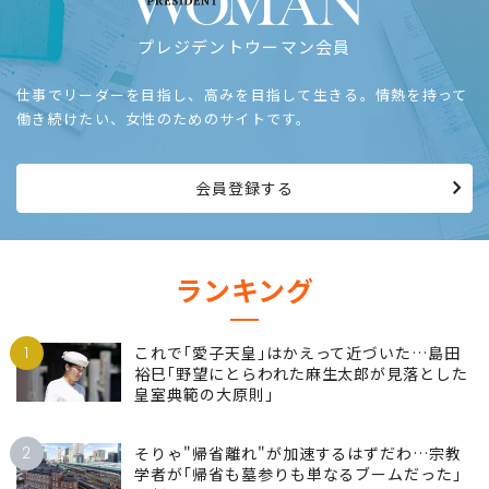
プレジデントウーマン会員
仕事でリーダーを目指し、高みを目指して生きる。情熱を持って
働き続けたい、女性のためのサイトです。
会員登録する
ランキング
1
これで｢愛子天皇｣はかえって近づいた…島田
裕巳｢野望にとらわれた麻生太郎が見落とした
皇室典範の大原則｣
2
そりゃ"帰省離れ"が加速するはずだわ…宗教
学者が｢帰省も墓参りも単なるブームだった｣